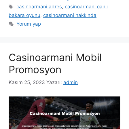
Etiketler
casinoarmani adres
,
casinoarmani canlı
bakara oyunu
,
casinoarmani hakkında
Yorum yap
Casinoarmani Mobil
Promosyon
Kasım 25, 2023
Yazarı:
admin