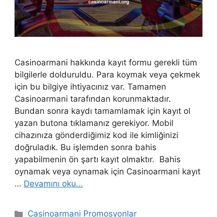
Casinoarmani hakkında kayıt formu gerekli tüm
bilgilerle dolduruldu. Para koymak veya çekmek
için bu bilgiye ihtiyacınız var. Tamamen
Casinoarmani tarafından korunmaktadır.
Bundan sonra kaydı tamamlamak için kayıt ol
yazan butona tıklamanız gerekiyor. Mobil
cihazınıza gönderdiğimiz kod ile kimliğinizi
doğruladık. Bu işlemden sonra bahis
yapabilmenin ön şartı kayıt olmaktır. Bahis
oynamak veya oynamak için Casinoarmani kayıt
…
Devamını oku…
Kategoriler
Casinoarmani Promosyonlar