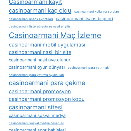
Casinoarmani kayıt
casinoarmani kaç oldu
casinoarmani kullanıcı soruları
casinoarmani lisans bilgileri
casinoarmani lisans ayrıntıları
casinoarmani liste adresinize nasıl erişilir
Casinoarmani Maç İzleme
casinoarmani mobil uygulaması
casinoarmani nasil bir site
casinoarmani nasıl üye olunur
casinoarmani oyun dünyası
casinoarmani para yatırmak
casinoarmani para yatırma oyuncuları
casinoarmani para çekme
casinoarmani promosyon
casinoarmani promosyon kodu
casinoarmani sitesi
casinoarmani sosyal medya
casinoarmani sosyal medya hesapları
casinoarmani spor bahisleri