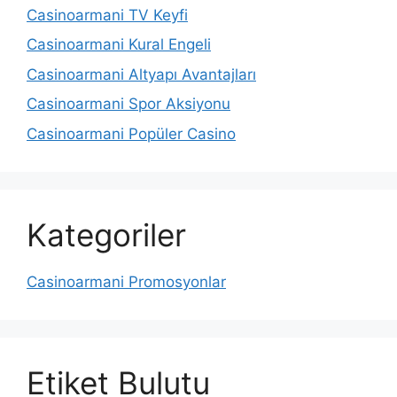
Casinoarmani TV Keyfi
Casinoarmani Kural Engeli
Casinoarmani Altyapı Avantajları
Casinoarmani Spor Aksiyonu
Casinoarmani Popüler Casino
Kategoriler
Casinoarmani Promosyonlar
Etiket Bulutu