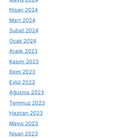
Nisan 2024
Mart 2024
Şubat 2024
Ocak 2024
Aralık 2023
Kasım 2023
Ekim 2023
Eylül 2023
Ağustos 2023
Temmuz 2023
Haziran 2023
Mayıs 2023
Nisan 2023