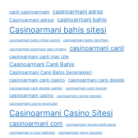
casinoarmani adres
canli casinoarmani
casinoarmani bahis
Casinoarmani adresi
Casinoarmani bahis sitesi
casinoarmani bahis sitesi seçimi
casinoarmani bahis tercihleri ​​
casinoarmani canli
casinoarmani blackjack nasıl oynanır
casinoarmani canli maç izle
Casinoarmani Canlı Bahis
Casinoarmani Canlı Bahis Seçenekleri
casinoarmani canlı casino
casinoarmani canlı destek
casinoarmani canlı destek saatleri
casinoarmani canlı skorları
casinoarmani casino
casinoarmani casino menüsü
casinoarmani casino oyuncuları
Casinoarmani Casino Sitesi
casinoarmani com
casinoarmani eposta doğrulama
casinoarmani e spor bahisleri
casinoarmani geçiş koşulları