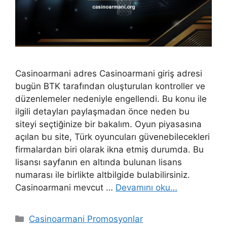
Casinoarmani adres Casinoarmani giriş adresi
bugün BTK tarafından oluşturulan kontroller ve
düzenlemeler nedeniyle engellendi. Bu konu ile
ilgili detayları paylaşmadan önce neden bu
siteyi seçtiğinize bir bakalım. Oyun piyasasına
açılan bu site, Türk oyuncuları güvenebilecekleri
firmalardan biri olarak ikna etmiş durumda. Bu
lisansı sayfanın en altında bulunan lisans
numarası ile birlikte altbilgide bulabilirsiniz.
Casinoarmani mevcut …
Devamını oku…
Kategoriler
Casinoarmani Promosyonlar