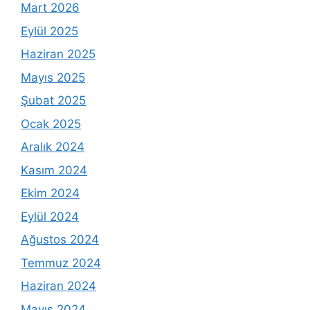
Mart 2026
Eylül 2025
Haziran 2025
Mayıs 2025
Şubat 2025
Ocak 2025
Aralık 2024
Kasım 2024
Ekim 2024
Eylül 2024
Ağustos 2024
Temmuz 2024
Haziran 2024
Mayıs 2024