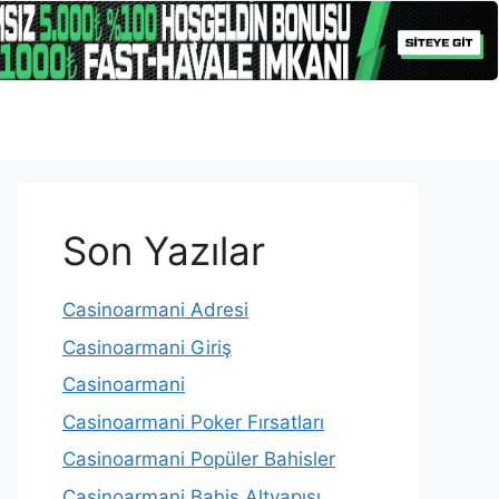
Son Yazılar
Casinoarmani Adresi
Casinoarmani Giriş
Casinoarmani
Casinoarmani Poker Fırsatları
Casinoarmani Popüler Bahisler
Casinoarmani Bahis Altyapısı