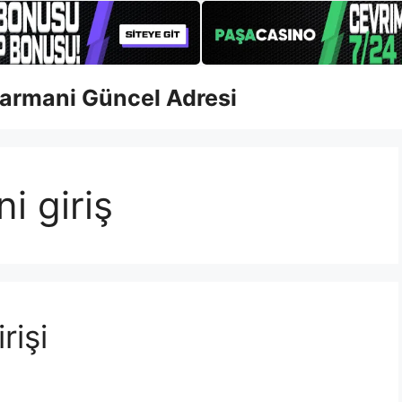
oarmani Güncel Adresi
i giriş
rişi