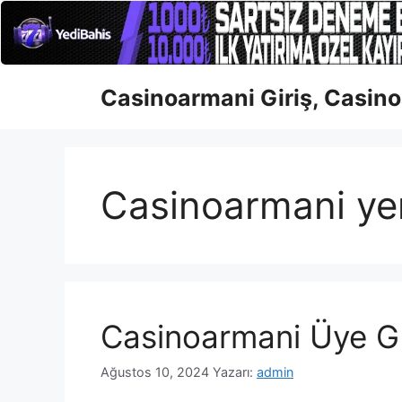
İçeriğe
Casinoarmani Giriş, Casin
atla
Casinoarmani yen
Casinoarmani Üye Gi
Ağustos 10, 2024
Yazarı:
admin