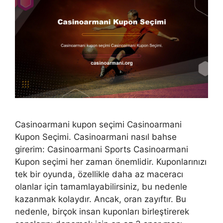
Casinoarmani kupon seçimi Casinoarmani
Kupon Seçimi. Casinoarmani nasıl bahse
girerim: Casinoarmani Sports Casinoarmani
Kupon seçimi her zaman önemlidir. Kuponlarınızı
tek bir oyunda, özellikle daha az maceracı
olanlar için tamamlayabilirsiniz, bu nedenle
kazanmak kolaydır. Ancak, oran zayıftır. Bu
nedenle, birçok insan kuponları birleştirerek