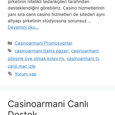
şirketinin nitelikli tedarikçileri tarafından
desteklendiğini görebiliriz. Casino hizmetlerinin
yanı sıra canlı casino hizmetleri de siteden aynı
altyapı şirketinin stüdyosuna sorunsuz …
Devamını oku…
Kategoriler
Casinoarmani Promosyonlar
Etiketler
casinoarmani bahis pazarı
,
casinoarmani
sitesine üye olmak kolay mı
,
casinoarmani tv
canli maç izle
Yorum yap
Casinoarmani Canlı
Destek