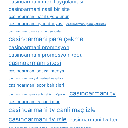
casinoarmani mobil uygulaması
casinoarmani nasil bir site
casinoarmani nasıl üye olunur
casinoarmani oyun dünyası
casinoarmani para yatırmak
casinoarmani para yatırma oyuncuları
casinoarmani para çekme
casinoarmani promosyon
casinoarmani promosyon kodu
casinoarmani sitesi
casinoarmani sosyal medya
casinoarmani sosyal medya hesapları
casinoarmani spor bahisleri
casinoarmani tv
casinoarmani spor canlı bahis mağazası
casinoarmani tv canli maç
casinoarmani tv canli maç izle
casinoarmani tv izle
casinoarmani twitter