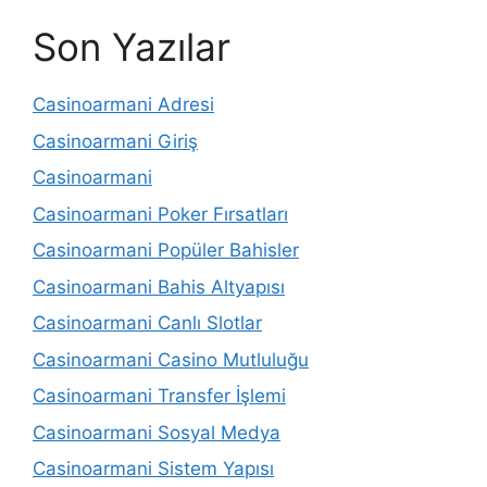
Son Yazılar
Casinoarmani Adresi
Casinoarmani Giriş
Casinoarmani
Casinoarmani Poker Fırsatları
Casinoarmani Popüler Bahisler
Casinoarmani Bahis Altyapısı
Casinoarmani Canlı Slotlar
Casinoarmani Casino Mutluluğu
Casinoarmani Transfer İşlemi
Casinoarmani Sosyal Medya
Casinoarmani Sistem Yapısı