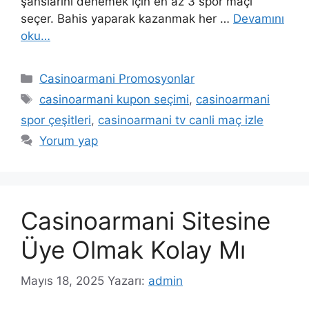
şanslarını denemek için en az 3 spor maçı
seçer. Bahis yaparak kazanmak her …
Devamını
oku…
Kategoriler
Casinoarmani Promosyonlar
Etiketler
casinoarmani kupon seçimi
,
casinoarmani
spor çeşitleri
,
casinoarmani tv canli maç izle
Yorum yap
Casinoarmani Sitesine
Üye Olmak Kolay Mı
Mayıs 18, 2025
Yazarı:
admin