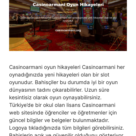
Casinoarmani oyun hikayeleri Casinoarmani her
oynadığınızda yeni hikayeleri olan bir slot
oyunudur. Bahisçiler bu durumda iyi bir oyun
dünyasının tadını çıkarabilirler. Uzun süre
kesintisiz olarak oyun oynayabilirsiniz.
Türkiye’de bir okul olan lisans Casinoarmani
web sitesinde öğrenciler ve öğretmenler için
güncel bilgiler ve belgeler bulunmaktadır.
Logoya tıkladığınızda tüm bilgileri görebilirsiniz.
Bahislerin açık ve güvenilir olduğunu gösteriyor.