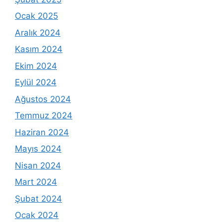
Ocak 2025
Aralık 2024
Kasım 2024
Ekim 2024
Eylül 2024
Ağustos 2024
Temmuz 2024
Haziran 2024
Mayıs 2024
Nisan 2024
Mart 2024
Şubat 2024
Ocak 2024