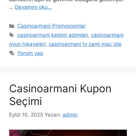
…
Devamını oku…
Kategoriler
Casinoarmani Promosyonlar
Etiketler
casinoarmani katılım adımları
,
casinoarmani
oyun hikayeleri
,
casinoarmani tv canli maç izle
Yorum yap
Casinoarmani Kupon
Seçimi
Eylül 10, 2025
Yazarı:
admin