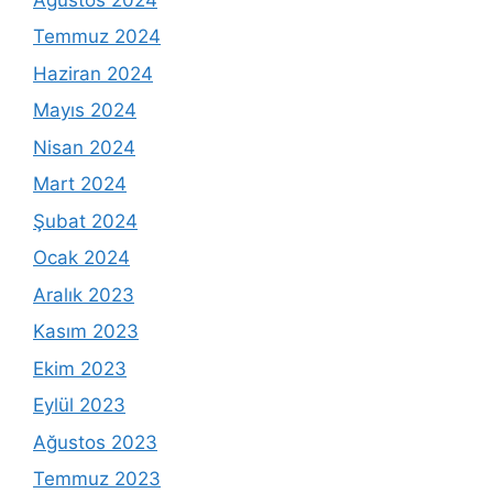
Temmuz 2024
Haziran 2024
Mayıs 2024
Nisan 2024
Mart 2024
Şubat 2024
Ocak 2024
Aralık 2023
Kasım 2023
Ekim 2023
Eylül 2023
Ağustos 2023
Temmuz 2023