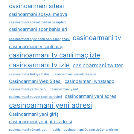
casinoarmani sitesi
casinoarmani sosyal medya
casinoarmani sosyal medya hesapları
casinoarmani spor bahisleri
casinoarmani tv
casinoarmani spor canlı bahis mağazası
casinoarmani tv canli maç
casinoarmani tv canli maç izle
casinoarmani tv izle
casinoarmani twitter
casinoarmani türkiye bahis
casinoarmani verimli tasarım
Casinoarmani Web Sitesi
casinoarmani whatsapp
casinoarmani yanlış bilgi
casinoarmani yanıt
casinoarmani yeni adres
casinoarmani yaygın spor bahisleri
casinoarmani yeni adresi
Casinoarmani yeni giriş
casinoarmani yeni giriş adresi
casinoarmani yüksek getirili bahis
casinoarmani ödeme değerlendirme