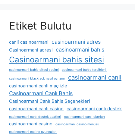
Etiket Bulutu
casinoarmani adres
canli casinoarmani
casinoarmani bahis
Casinoarmani adresi
Casinoarmani bahis sitesi
casinoarmani bahis sitesi seçimi
casinoarmani bahis tercihleri ​​
casinoarmani canli
casinoarmani blackjack nasıl oynanır
casinoarmani canli maç izle
Casinoarmani Canlı Bahis
Casinoarmani Canlı Bahis Seçenekleri
casinoarmani canlı casino
casinoarmani canlı destek
casinoarmani canlı destek saatleri
casinoarmani canlı skorları
casinoarmani casino
casinoarmani casino menüsü
casinoarmani casino oyuncuları