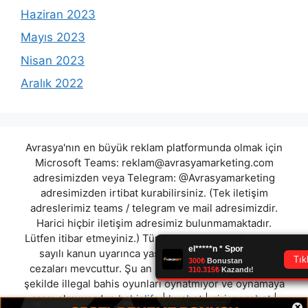
Haziran 2023
Mayıs 2023
Nisan 2023
Aralık 2022
Avrasya'nın en büyük reklam platformunda olmak için
Microsoft Teams:
reklam@avrasyamarketing.com
adresimizden veya Telegram: @Avrasyamarketing
adresimizden irtibat kurabilirsiniz. (Tek iletişim
adreslerimiz teams / telegram ve mail adresimizdir.
Harici hiçbir iletişim adresimiz bulunmamaktadır.
Lütfen itibar etmeyiniz.) Türkiye yasalarına göre 7258
sayılı kanun uyarınca yasa dışı bahis oynamanın
cezaları mevcuttur. Şu an bulunduğunuz site hiç bir
şekilde illegal bahis oyunları oynatmıyor ve oynamaya
aracı olmuyordur.
bahislife
|
husbet
|
girisnerobet
|
×