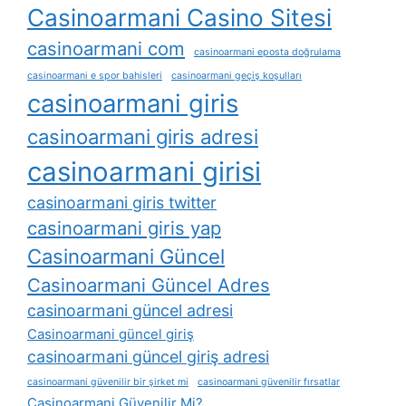
Casinoarmani Casino Sitesi
casinoarmani com
casinoarmani eposta doğrulama
casinoarmani e spor bahisleri
casinoarmani geçiş koşulları
casinoarmani giris
casinoarmani giris adresi
casinoarmani girisi
casinoarmani giris twitter
casinoarmani giris yap
Casinoarmani Güncel
Casinoarmani Güncel Adres
casinoarmani güncel adresi
Casinoarmani güncel giriş
casinoarmani güncel giriş adresi
casinoarmani güvenilir bir şirket mi
casinoarmani güvenilir fırsatlar
Casinoarmani Güvenilir Mi?