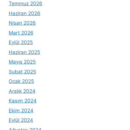
Temmuz 2026
Haziran 2026
Nisan 2026
Mart 2026
Eylül 2025
Haziran 2025
Mayıs 2025
Şubat 2025
Ocak 2025
Aralık 2024
Kasım 2024
Ekim 2024
Eylül 2024
Ağustos 2024