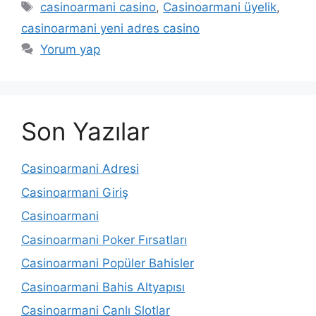
Etiketler
casinoarmani casino
,
Casinoarmani üyelik
,
casinoarmani yeni adres casino
Yorum yap
Son Yazılar
Casinoarmani Adresi
Casinoarmani Giriş
Casinoarmani
Casinoarmani Poker Fırsatları
Casinoarmani Popüler Bahisler
Casinoarmani Bahis Altyapısı
Casinoarmani Canlı Slotlar