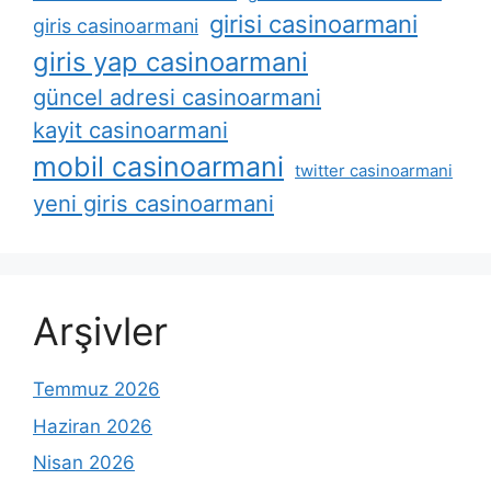
girisi casinoarmani
giris casinoarmani
giris yap casinoarmani
güncel adresi casinoarmani
kayit casinoarmani
mobil casinoarmani
twitter casinoarmani
yeni giris casinoarmani
Arşivler
Temmuz 2026
Haziran 2026
Nisan 2026