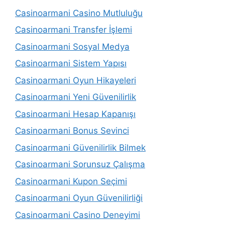
Casinoarmani Casino Mutluluğu
Casinoarmani Transfer İşlemi
Casinoarmani Sosyal Medya
Casinoarmani Sistem Yapısı
Casinoarmani Oyun Hikayeleri
Casinoarmani Yeni Güvenilirlik
Casinoarmani Hesap Kapanışı
Casinoarmani Bonus Sevinci
Casinoarmani Güvenilirlik Bilmek
Casinoarmani Sorunsuz Çalışma
Casinoarmani Kupon Seçimi
Casinoarmani Oyun Güvenilirliği
Casinoarmani Casino Deneyimi