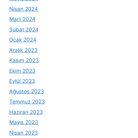
Nisan 2024
Mart 2024
Şubat 2024
Ocak 2024
Aralık 2023
Kasım 2023
Ekim 2023
Eylül 2023
Ağustos 2023
Temmuz 2023
Haziran 2023
Mayıs 2023
Nisan 2023