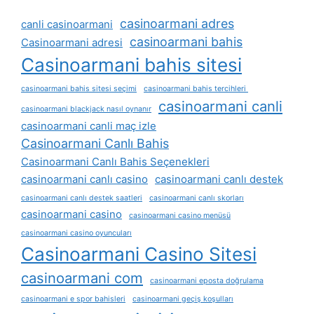
casinoarmani adres
canli casinoarmani
casinoarmani bahis
Casinoarmani adresi
Casinoarmani bahis sitesi
casinoarmani bahis sitesi seçimi
casinoarmani bahis tercihleri ​​
casinoarmani canli
casinoarmani blackjack nasıl oynanır
casinoarmani canli maç izle
Casinoarmani Canlı Bahis
Casinoarmani Canlı Bahis Seçenekleri
casinoarmani canlı casino
casinoarmani canlı destek
casinoarmani canlı destek saatleri
casinoarmani canlı skorları
casinoarmani casino
casinoarmani casino menüsü
casinoarmani casino oyuncuları
Casinoarmani Casino Sitesi
casinoarmani com
casinoarmani eposta doğrulama
casinoarmani e spor bahisleri
casinoarmani geçiş koşulları