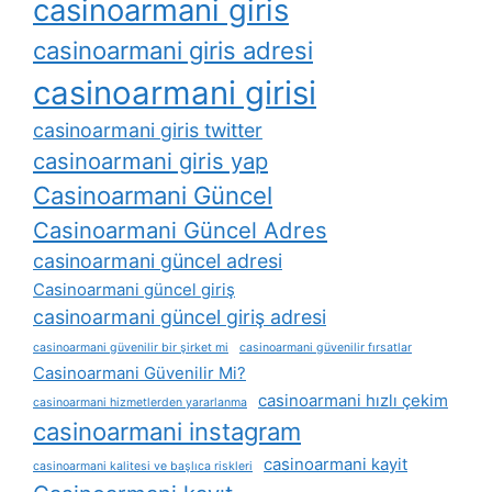
casinoarmani giris
casinoarmani giris adresi
casinoarmani girisi
casinoarmani giris twitter
casinoarmani giris yap
Casinoarmani Güncel
Casinoarmani Güncel Adres
casinoarmani güncel adresi
Casinoarmani güncel giriş
casinoarmani güncel giriş adresi
casinoarmani güvenilir bir şirket mi
casinoarmani güvenilir fırsatlar
Casinoarmani Güvenilir Mi?
casinoarmani hızlı çekim
casinoarmani hizmetlerden yararlanma
casinoarmani instagram
casinoarmani kayit
casinoarmani kalitesi ve başlıca riskleri