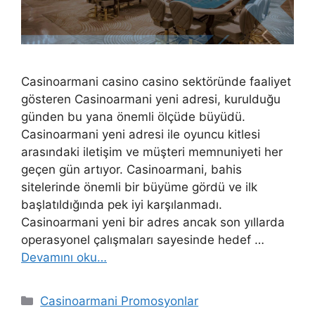
Casinoarmani casino casino sektöründe faaliyet
gösteren Casinoarmani yeni adresi, kurulduğu
günden bu yana önemli ölçüde büyüdü.
Casinoarmani yeni adresi ile oyuncu kitlesi
arasındaki iletişim ve müşteri memnuniyeti her
geçen gün artıyor. Casinoarmani, bahis
sitelerinde önemli bir büyüme gördü ve ilk
başlatıldığında pek iyi karşılanmadı.
Casinoarmani yeni bir adres ancak son yıllarda
operasyonel çalışmaları sayesinde hedef …
Devamını oku…
Kategoriler
Casinoarmani Promosyonlar