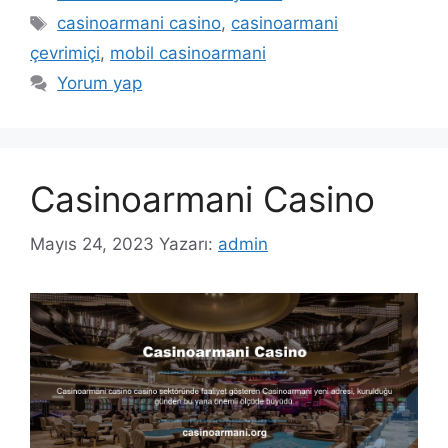
Etiketler
casinoarmani casino
,
casinoarmani
çevrimiçi
,
mobil casinoarmani
Yorum yap
Casinoarmani Casino
Mayıs 24, 2023
Yazarı:
admin