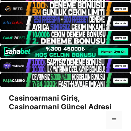
İçeriğe
Casinoarmani Giriş,
atla
Casinoarmani Güncel Adresi
Menü