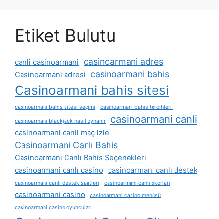
Etiket Bulutu
casinoarmani adres
canli casinoarmani
casinoarmani bahis
Casinoarmani adresi
Casinoarmani bahis sitesi
casinoarmani bahis sitesi seçimi
casinoarmani bahis tercihleri ​​
casinoarmani canli
casinoarmani blackjack nasıl oynanır
casinoarmani canli maç izle
Casinoarmani Canlı Bahis
Casinoarmani Canlı Bahis Seçenekleri
casinoarmani canlı casino
casinoarmani canlı destek
casinoarmani canlı destek saatleri
casinoarmani canlı skorları
casinoarmani casino
casinoarmani casino menüsü
casinoarmani casino oyuncuları