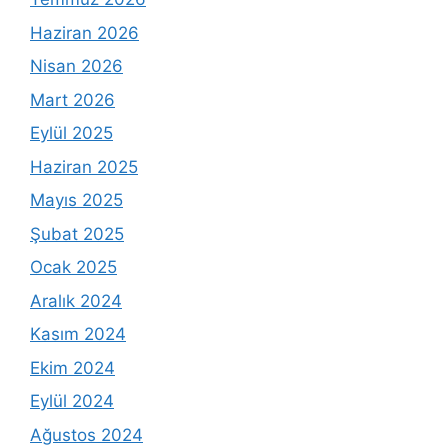
Haziran 2026
Nisan 2026
Mart 2026
Eylül 2025
Haziran 2025
Mayıs 2025
Şubat 2025
Ocak 2025
Aralık 2024
Kasım 2024
Ekim 2024
Eylül 2024
Ağustos 2024