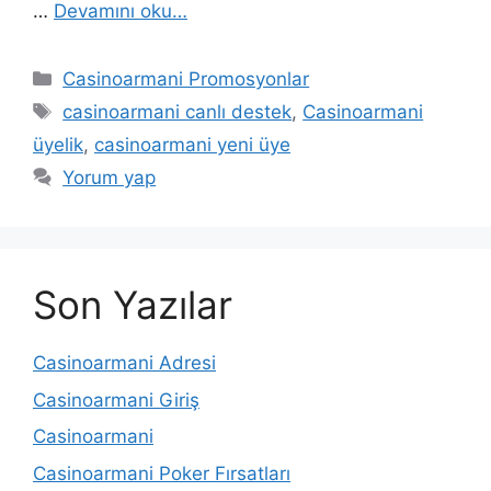
…
Devamını oku…
Kategoriler
Casinoarmani Promosyonlar
Etiketler
casinoarmani canlı destek
,
Casinoarmani
üyelik
,
casinoarmani yeni üye
Yorum yap
Son Yazılar
Casinoarmani Adresi
Casinoarmani Giriş
Casinoarmani
Casinoarmani Poker Fırsatları