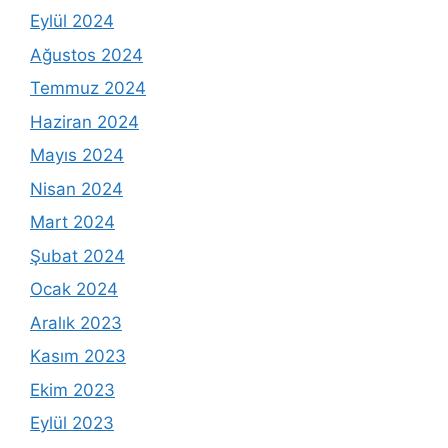
Eylül 2024
Ağustos 2024
Temmuz 2024
Haziran 2024
Mayıs 2024
Nisan 2024
Mart 2024
Şubat 2024
Ocak 2024
Aralık 2023
Kasım 2023
Ekim 2023
Eylül 2023