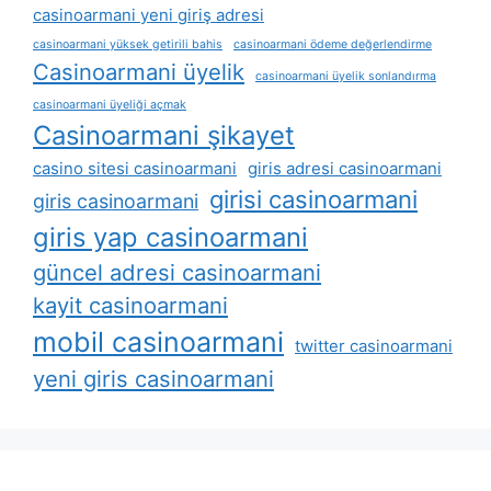
casinoarmani yeni giriş adresi
casinoarmani yüksek getirili bahis
casinoarmani ödeme değerlendirme
Casinoarmani üyelik
casinoarmani üyelik sonlandırma
casinoarmani üyeliği açmak
Casinoarmani şikayet
casino sitesi casinoarmani
giris adresi casinoarmani
girisi casinoarmani
giris casinoarmani
giris yap casinoarmani
güncel adresi casinoarmani
kayit casinoarmani
mobil casinoarmani
twitter casinoarmani
yeni giris casinoarmani