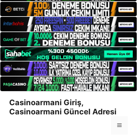
İçeriğe
Casinoarmani Giriş,
atla
Casinoarmani Güncel Adresi
Menü