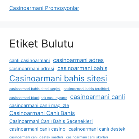
Casinoarmani Promosyonlar
Etiket Bulutu
casinoarmani adres
canli casinoarmani
casinoarmani bahis
Casinoarmani adresi
Casinoarmani bahis sitesi
casinoarmani bahis sitesi seçimi
casinoarmani bahis tercihleri ​​
casinoarmani canli
casinoarmani blackjack nasıl oynanır
casinoarmani canli maç izle
Casinoarmani Canlı Bahis
Casinoarmani Canlı Bahis Seçenekleri
casinoarmani canlı casino
casinoarmani canlı destek
casinoarmani canlı destek saatleri
casinoarmani canlı skorları