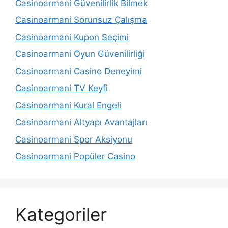
Casinoarmani Güvenilirlik Bilmek
Casinoarmani Sorunsuz Çalışma
Casinoarmani Kupon Seçimi
Casinoarmani Oyun Güvenilirliği
Casinoarmani Casino Deneyimi
Casinoarmani TV Keyfi
Casinoarmani Kural Engeli
Casinoarmani Altyapı Avantajları
Casinoarmani Spor Aksiyonu
Casinoarmani Popüler Casino
Kategoriler