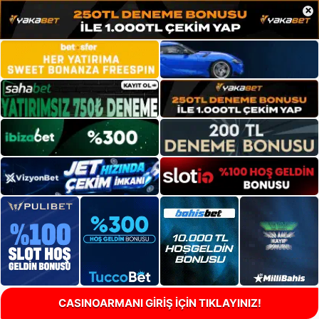
×
CASINOARMANI GİRİŞ İÇİN TIKLAYINIZ!