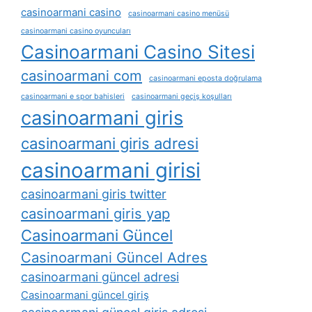
casinoarmani casino
casinoarmani casino menüsü
casinoarmani casino oyuncuları
Casinoarmani Casino Sitesi
casinoarmani com
casinoarmani eposta doğrulama
casinoarmani e spor bahisleri
casinoarmani geçiş koşulları
casinoarmani giris
casinoarmani giris adresi
casinoarmani girisi
casinoarmani giris twitter
casinoarmani giris yap
Casinoarmani Güncel
Casinoarmani Güncel Adres
casinoarmani güncel adresi
Casinoarmani güncel giriş