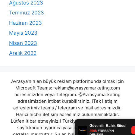
Ağustos 2023
Temmuz 2023
Haziran 2023
Mayıs 2023
Nisan 2023
Aralık 2022
Avrasya'nın en büyük reklam platformunda olmak için
Microsoft Teams:
reklam@avrasyamarketing.com
adresimizden veya Telegram: @Avrasyamarketing
adresimizden irtibat kurabilirsiniz. (Tek iletişim
adreslerimiz teams / telegram ve mail adresimizdir.
Harici hiçbir iletişim adresimiz bulunmamaktadır.
Lütfen itibar etmeyiniz.) Türkiye yasalarına göre 7258
sayılı kanun uyarınca yasa dışı bahis oynamanın
cezaları mevcuttur. Şu an bulunduğunuz site hiç bir