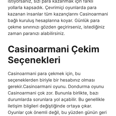
istiyorsanız, sizi para kazanmak için farklı
yollarla kapsadık. Çevrimiçi oyunlarda para
kazanan insanlar tüm kazançlarını Casinoarmani
bağlı kuruluş hesaplarına koyar. Günlük para
çekme sınırınızı gözden geçirirseniz, istediğiniz
zaman paranızı alabilirsiniz.
Casinoarmani Çekim
Seçenekleri
Casinoarmani para çekmek için, bu
seçeneklerden biriyle bir hesabınız olması
gerekir.Casinoarmani oyunu. Dondurma oyunu
Casinoarmani çok zor. Bununla birlikte, bazı
durumlarda sorunlara yol açabilir. Bu genellikle
iletişim bilgileri değiştiğinde ortaya çıkar.
Oyunlar çok önemli değil, bu yüzden günün geri