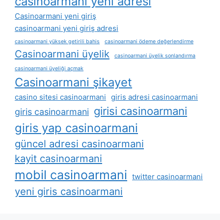
casinoarmani yeni adresi
Casinoarmani yeni giriş
casinoarmani yeni giriş adresi
casinoarmani yüksek getirili bahis
casinoarmani ödeme değerlendirme
Casinoarmani üyelik
casinoarmani üyelik sonlandırma
casinoarmani üyeliği açmak
Casinoarmani şikayet
casino sitesi casinoarmani
giris adresi casinoarmani
girisi casinoarmani
giris casinoarmani
giris yap casinoarmani
güncel adresi casinoarmani
kayit casinoarmani
mobil casinoarmani
twitter casinoarmani
yeni giris casinoarmani