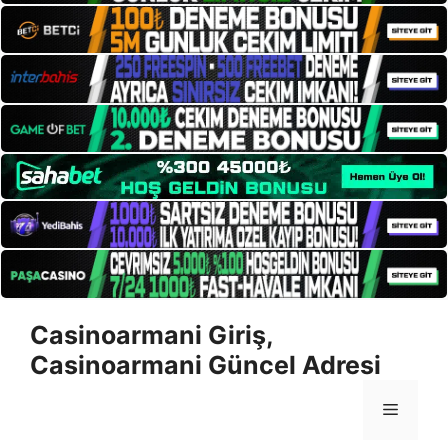
İçeriğe
Casinoarmani Giriş,
atla
Casinoarmani Güncel Adresi
Menü