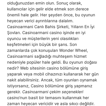
olduğunuzdan emin olun. Sonuç olarak,
kullanıcılar için gelir elde etmek son derece
önemli hale gelir. Her şeyden önce, bu oyunun
heyecan verici ayrıntılarına dalalım.
Casinoarmani Canlı Bahis Şirketi, Yılların En İyi
Şovları. Casinoarmani casino işinde en iyi
oyuncu ve müşterilerin yeni olasılıkları
keşfetmeleri için büyük bir şans. Son
zamanlarda çok konuşulan Wonder Wheel,
Casinoarmani sağladığı muhteşem hizmet
nedeniyle popüler hale geldi. Bu oyunun doğası
nedir? Web sitesinin casino bölümüne giriş
yaparak veya mobil cihazınızı kullanarak her gün
nakit alabilirsiniz. Ancak, tüm oyunları oynamak
istiyorsanız, Casino bölümüne giriş yapmanız
gerekir.
Casinoarmani çekim seçenekleri
casino’nun basit bir temasını kullanmak her
zaman heyecan vericidir ve asla sıkıcı değildir.