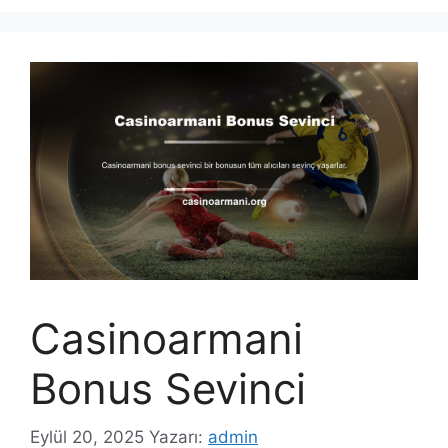
Casinoarmani
Bonus Sevinci
Eylül 20, 2025
Yazarı:
admin