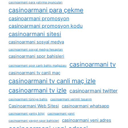
casinoarmani para yatırma oyuncuları
casinoarmani para çekme
casinoarmani promosyon
casinoarmani promosyon kodu
casinoarmani sitesi
casinoarmani sosyal medya
casinoarmani sosyal medya hesapları
casinoarmani spor bahisleri
casinoarmani tv
casinoarmani spor canlı bahis mağazası
casinoarmani tv canli maç
casinoarmani tv canli maç izle
casinoarmani tv izle
casinoarmani twitter
casinoarmani türkiye bahis
casinoarmani verimli tasarım
Casinoarmani Web Sitesi
casinoarmani whatsapp
casinoarmani yanlış bilgi
casinoarmani yanıt
casinoarmani yeni adres
casinoarmani yaygın spor bahisleri