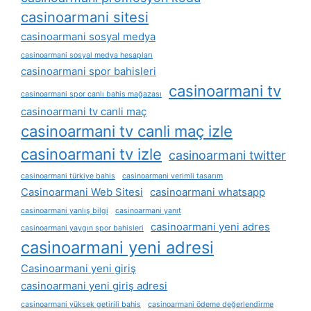
casinoarmani sitesi
casinoarmani sosyal medya
casinoarmani sosyal medya hesapları
casinoarmani spor bahisleri
casinoarmani tv
casinoarmani spor canlı bahis mağazası
casinoarmani tv canli maç
casinoarmani tv canli maç izle
casinoarmani tv izle
casinoarmani twitter
casinoarmani türkiye bahis
casinoarmani verimli tasarım
Casinoarmani Web Sitesi
casinoarmani whatsapp
casinoarmani yanlış bilgi
casinoarmani yanıt
casinoarmani yeni adres
casinoarmani yaygın spor bahisleri
casinoarmani yeni adresi
Casinoarmani yeni giriş
casinoarmani yeni giriş adresi
casinoarmani yüksek getirili bahis
casinoarmani ödeme değerlendirme