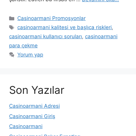
Kategoriler
Casinoarmani Promosyonlar
Etiketler
casinoarmani kalitesi ve başlıca riskleri
,
casinoarmani kullanıcı soruları
,
casinoarmani
para çekme
Yorum yap
Son Yazılar
Casinoarmani Adresi
Casinoarmani Giriş
Casinoarmani