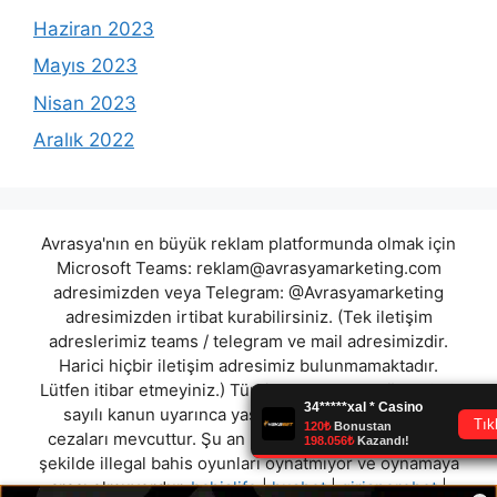
Haziran 2023
Mayıs 2023
Nisan 2023
Aralık 2022
Avrasya'nın en büyük reklam platformunda olmak için
Microsoft Teams:
reklam@avrasyamarketing.com
adresimizden veya Telegram: @Avrasyamarketing
adresimizden irtibat kurabilirsiniz. (Tek iletişim
adreslerimiz teams / telegram ve mail adresimizdir.
Harici hiçbir iletişim adresimiz bulunmamaktadır.
Lütfen itibar etmeyiniz.) Türkiye yasalarına göre 7258
sayılı kanun uyarınca yasa dışı bahis oynamanın
cezaları mevcuttur. Şu an bulunduğunuz site hiç bir
şekilde illegal bahis oyunları oynatmıyor ve oynamaya
aracı olmuyordur.
bahislife
|
husbet
|
girisnerobet
|