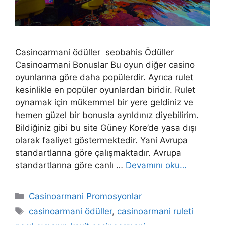
Casinoarmani ödüller seobahis Ödüller
Casinoarmani Bonuslar Bu oyun diğer casino
oyunlarına göre daha popülerdir. Ayrıca rulet
kesinlikle en popüler oyunlardan biridir. Rulet
oynamak için mükemmel bir yere geldiniz ve
hemen güzel bir bonusla ayrıldınız diyebilirim.
Bildiğiniz gibi bu site Güney Kore’de yasa dışı
olarak faaliyet göstermektedir. Yani Avrupa
standartlarına göre çalışmaktadır. Avrupa
standartlarına göre canlı …
Devamını oku…
Kategoriler
Casinoarmani Promosyonlar
Etiketler
casinoarmani ödüller
,
casinoarmani ruleti