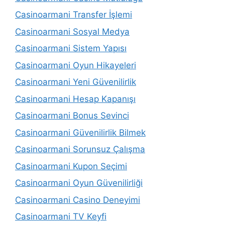
Casinoarmani Transfer İşlemi
Casinoarmani Sosyal Medya
Casinoarmani Sistem Yapısı
Casinoarmani Oyun Hikayeleri
Casinoarmani Yeni Güvenilirlik
Casinoarmani Hesap Kapanışı
Casinoarmani Bonus Sevinci
Casinoarmani Güvenilirlik Bilmek
Casinoarmani Sorunsuz Çalışma
Casinoarmani Kupon Seçimi
Casinoarmani Oyun Güvenilirliği
Casinoarmani Casino Deneyimi
Casinoarmani TV Keyfi