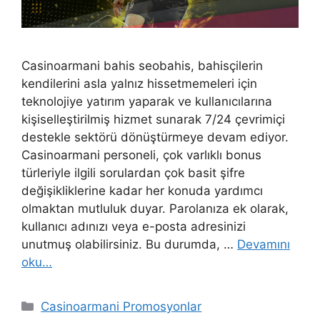
Casinoarmani bahis seobahis, bahisçilerin
kendilerini asla yalnız hissetmemeleri için
teknolojiye yatırım yaparak ve kullanıcılarına
kişiselleştirilmiş hizmet sunarak 7/24 çevrimiçi
destekle sektörü dönüştürmeye devam ediyor.
Casinoarmani personeli, çok varlıklı bonus
türleriyle ilgili sorulardan çok basit şifre
değişikliklerine kadar her konuda yardımcı
olmaktan mutluluk duyar. Parolanıza ek olarak,
kullanıcı adınızı veya e-posta adresinizi
unutmuş olabilirsiniz. Bu durumda, …
Devamını
oku…
Kategoriler
Casinoarmani Promosyonlar