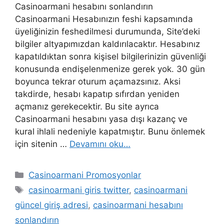
Casinoarmani hesabını sonlandırın
Casinoarmani Hesabınızın feshi kapsamında
üyeliğinizin feshedilmesi durumunda, Site’deki
bilgiler altyapımızdan kaldırılacaktır. Hesabınız
kapatıldıktan sonra kişisel bilgilerinizin güvenliği
konusunda endişelenmenize gerek yok. 30 gün
boyunca tekrar oturum açamazsınız. Aksi
takdirde, hesabı kapatıp sıfırdan yeniden
açmanız gerekecektir. Bu site ayrıca
Casinoarmani hesabını yasa dışı kazanç ve
kural ihlali nedeniyle kapatmıştır. Bunu önlemek
için sitenin …
Devamını oku…
Kategoriler
Casinoarmani Promosyonlar
Etiketler
casinoarmani giris twitter
,
casinoarmani
güncel giriş adresi
,
casinoarmani hesabını
sonlandırın