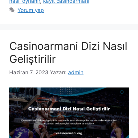
nasıl oynanır
,
kayit casinoarmani
Yorum yap
Casinoarmani Dizi Nasıl
Geliştirilir
Haziran 7, 2023
Yazarı:
admin