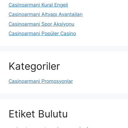
Casinoarmani Kural Engeli
Casinoarmani Altyapı Avantajları
Casinoarmani Spor Aksiyonu
Casinoarmani Popüler Casino
Kategoriler
Casinoarmani Promosyonlar
Etiket Bulutu