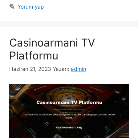
Yorum yap
Casinoarmani TV
Platformu
Haziran 21, 2023
Yazarı:
admin