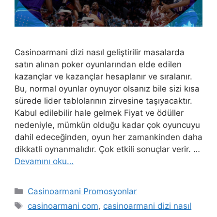
Casinoarmani dizi nasıl geliştirilir masalarda
satın alınan poker oyunlarından elde edilen
kazançlar ve kazançlar hesaplanır ve sıralanır.
Bu, normal oyunlar oynuyor olsanız bile sizi kısa
sürede lider tablolarının zirvesine taşıyacaktır.
Kabul edilebilir hale gelmek Fiyat ve ödüller
nedeniyle, mümkün olduğu kadar çok oyuncuyu
dahil edeceğinden, oyun her zamankinden daha
dikkatli oynanmalıdır. Çok etkili sonuçlar verir. …
Devamını oku…
Kategoriler
Casinoarmani Promosyonlar
Etiketler
casinoarmani com
,
casinoarmani dizi nasıl