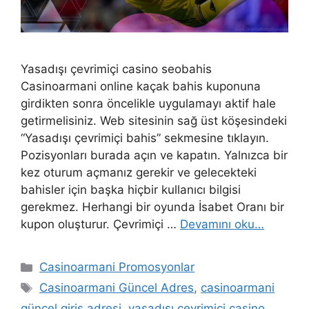
Yasadışı çevrimiçi casino seobahis
Casinoarmani online kaçak bahis kuponuna
girdikten sonra öncelikle uygulamayı aktif hale
getirmelisiniz. Web sitesinin sağ üst köşesindeki
“Yasadışı çevrimiçi bahis” sekmesine tıklayın.
Pozisyonları burada açın ve kapatın. Yalnızca bir
kez oturum açmanız gerekir ve gelecekteki
bahisler için başka hiçbir kullanıcı bilgisi
gerekmez. Herhangi bir oyunda İsabet Oranı bir
kupon oluşturur. Çevrimiçi …
Devamını oku…
Kategoriler
Casinoarmani Promosyonlar
Etiketler
Casinoarmani Güncel Adres
,
casinoarmani
güncel giriş adresi
,
yasadışı çevrimiçi casino