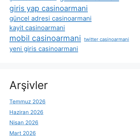
giris yap casinoarmani
güncel adresi casinoarmani
kayit casinoarmani
mobil casinoarmani
twitter casinoarmani
yeni giris casinoarmani
Arşivler
Temmuz 2026
Haziran 2026
Nisan 2026
Mart 2026