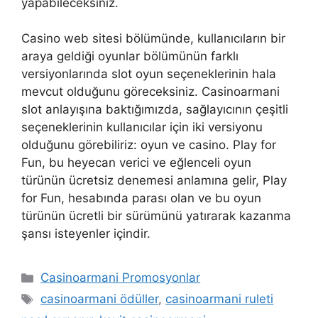
yapabileceksiniz.
Casino web sitesi bölümünde, kullanıcıların bir
araya geldiği oyunlar bölümünün farklı
versiyonlarında slot oyun seçeneklerinin hala
mevcut olduğunu göreceksiniz. Casinoarmani
slot anlayışına baktığımızda, sağlayıcının çeşitli
seçeneklerinin kullanıcılar için iki versiyonu
olduğunu görebiliriz: oyun ve casino. Play for
Fun, bu heyecan verici ve eğlenceli oyun
türünün ücretsiz denemesi anlamına gelir, Play
for Fun, hesabında parası olan ve bu oyun
türünün ücretli bir sürümünü yatırarak kazanma
şansı isteyenler içindir.
Kategoriler
Casinoarmani Promosyonlar
Etiketler
casinoarmani ödüller
,
casinoarmani ruleti