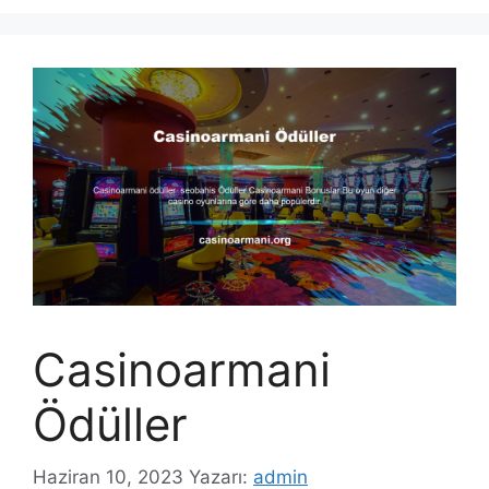
Casinoarmani
Ödüller
Haziran 10, 2023
Yazarı:
admin