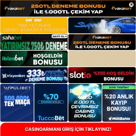
×
CASINOARMANI GİRİŞ İÇİN TIKLAYINIZ!