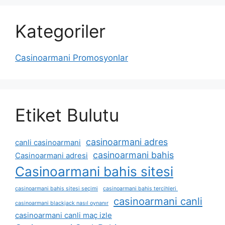
Kategoriler
Casinoarmani Promosyonlar
Etiket Bulutu
casinoarmani adres
canli casinoarmani
casinoarmani bahis
Casinoarmani adresi
Casinoarmani bahis sitesi
casinoarmani bahis sitesi seçimi
casinoarmani bahis tercihleri ​​
casinoarmani canli
casinoarmani blackjack nasıl oynanır
casinoarmani canli maç izle