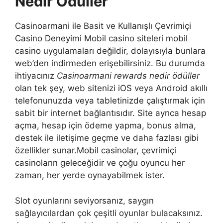
Nedir Ödüller
Casinoarmani ile Basit ve Kullanışlı Çevrimiçi
Casino Deneyimi Mobil casino siteleri mobil
casino uygulamaları değildir, dolayısıyla bunlara
web’den indirmeden erişebilirsiniz. Bu durumda
ihtiyacınız
Casinoarmani rewards nedir ödüller
olan tek şey, web sitenizi iOS veya Android akıllı
telefonunuzda veya tabletinizde çalıştırmak için
sabit bir internet bağlantısıdır. Site ayrıca hesap
açma, hesap için ödeme yapma, bonus alma,
destek ile iletişime geçme ve daha fazlası gibi
özellikler sunar.Mobil casinolar, çevrimiçi
casinoların geleceğidir ve çoğu oyuncu her
zaman, her yerde oynayabilmek ister.
Slot oyunlarını seviyorsanız, saygın
sağlayıcılardan çok çeşitli oyunlar bulacaksınız.