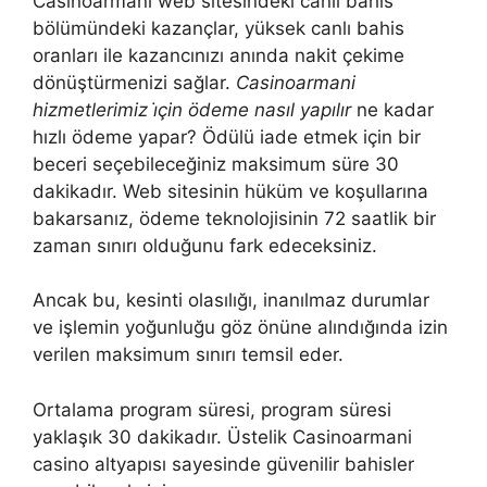
Casinoarmani web sitesindeki canlı bahis
bölümündeki kazançlar, yüksek canlı bahis
oranları ile kazancınızı anında nakit çekime
dönüştürmenizi sağlar.
Casinoarmani
hizmetlerimiz i̇çin ödeme nasıl yapılır
ne kadar
hızlı ödeme yapar? Ödülü iade etmek için bir
beceri seçebileceğiniz maksimum süre 30
dakikadır. Web sitesinin hüküm ve koşullarına
bakarsanız, ödeme teknolojisinin 72 saatlik bir
zaman sınırı olduğunu fark edeceksiniz.
Ancak bu, kesinti olasılığı, inanılmaz durumlar
ve işlemin yoğunluğu göz önüne alındığında izin
verilen maksimum sınırı temsil eder.
Ortalama program süresi, program süresi
yaklaşık 30 dakikadır. Üstelik Casinoarmani
casino altyapısı sayesinde güvenilir bahisler