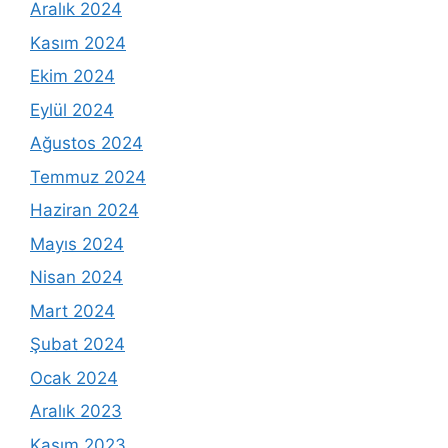
Aralık 2024
Kasım 2024
Ekim 2024
Eylül 2024
Ağustos 2024
Temmuz 2024
Haziran 2024
Mayıs 2024
Nisan 2024
Mart 2024
Şubat 2024
Ocak 2024
Aralık 2023
Kasım 2023