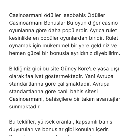
Casinoarmani ödüller seobahis Ödüller
Casinoarmani Bonuslar Bu oyun diğer casino
oyunlarına göre daha popülerdir. Ayrıca rulet
kesinlikle en popüler oyunlardan biridir. Rulet
oynamak için mükemmel bir yere geldiniz ve
hemen güzel bir bonusla ayrıldınız diyebilirim.
Bildiğiniz gibi bu site Güney Kore’de yasa dışı
olarak faaliyet göstermektedir. Yani Avrupa
standartlarına göre çalışmaktadır. Avrupa
standartlarına göre canlı bahis sitesi
Casinoarmani, bahisçilere bir takım avantajlar
sunmaktadır.
Bu teklifler, yüksek oranlar, kapsamlı bahis
duyuruları ve bonuslar gibi konuları içerir.