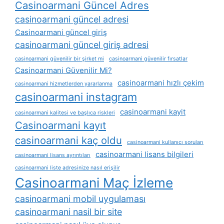
Casinoarmani Güncel Adres
casinoarmani güncel adresi
Casinoarmani güncel giriş
casinoarmani güncel giriş adresi
casinoarmani güvenilir bir şirket mi
casinoarmani güvenilir fırsatlar
Casinoarmani Güvenilir Mi?
casinoarmani hızlı çekim
casinoarmani hizmetlerden yararlanma
casinoarmani instagram
casinoarmani kayit
casinoarmani kalitesi ve başlıca riskleri
Casinoarmani kayıt
casinoarmani kaç oldu
casinoarmani kullanıcı soruları
casinoarmani lisans bilgileri
casinoarmani lisans ayrıntıları
casinoarmani liste adresinize nasıl erişilir
Casinoarmani Maç İzleme
casinoarmani mobil uygulaması
casinoarmani nasil bir site