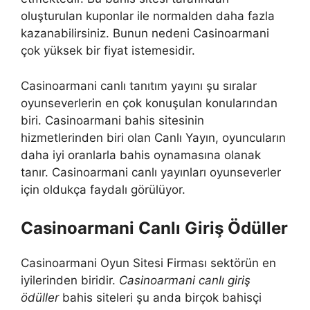
oluşturulan kuponlar ile normalden daha fazla
kazanabilirsiniz. Bunun nedeni Casinoarmani
çok yüksek bir fiyat istemesidir.
Casinoarmani canlı tanıtım yayını şu sıralar
oyunseverlerin en çok konuşulan konularından
biri. Casinoarmani bahis sitesinin
hizmetlerinden biri olan Canlı Yayın, oyuncuların
daha iyi oranlarla bahis oynamasına olanak
tanır. Casinoarmani canlı yayınları oyunseverler
için oldukça faydalı görülüyor.
Casinoarmani Canlı Giriş Ödüller
Casinoarmani Oyun Sitesi Firması sektörün en
iyilerinden biridir.
Casinoarmani canlı giriş
ödüller
bahis siteleri şu anda birçok bahisçi