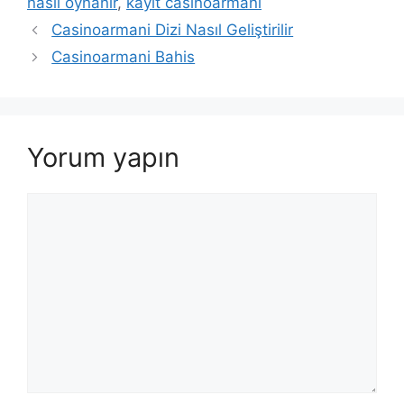
nasıl oynanır
,
kayit casinoarmani
Casinoarmani Dizi Nasıl Geliştirilir
Casinoarmani Bahis
Yorum yapın
Yorum