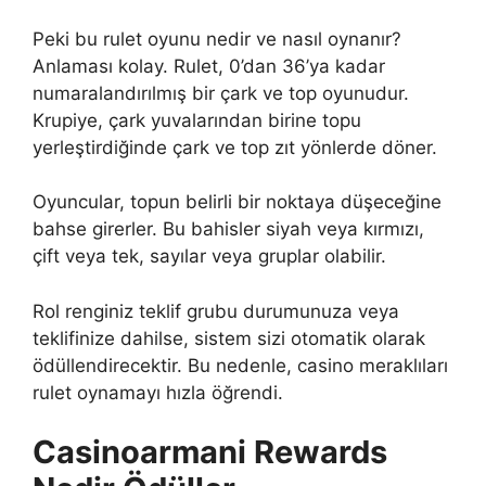
Peki bu rulet oyunu nedir ve nasıl oynanır?
Anlaması kolay. Rulet, 0’dan 36’ya kadar
numaralandırılmış bir çark ve top oyunudur.
Krupiye, çark yuvalarından birine topu
yerleştirdiğinde çark ve top zıt yönlerde döner.
Oyuncular, topun belirli bir noktaya düşeceğine
bahse girerler. Bu bahisler siyah veya kırmızı,
çift veya tek, sayılar veya gruplar olabilir.
Rol renginiz teklif grubu durumunuza veya
teklifinize dahilse, sistem sizi otomatik olarak
ödüllendirecektir. Bu nedenle, casino meraklıları
rulet oynamayı hızla öğrendi.
Casinoarmani Rewards