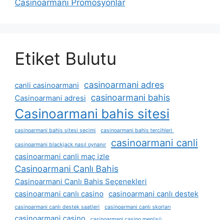
Casinoarmani Promosyonlar
Etiket Bulutu
casinoarmani adres
canli casinoarmani
casinoarmani bahis
Casinoarmani adresi
Casinoarmani bahis sitesi
casinoarmani bahis sitesi seçimi
casinoarmani bahis tercihleri ​​
casinoarmani canli
casinoarmani blackjack nasıl oynanır
casinoarmani canli maç izle
Casinoarmani Canlı Bahis
Casinoarmani Canlı Bahis Seçenekleri
casinoarmani canlı casino
casinoarmani canlı destek
casinoarmani canlı destek saatleri
casinoarmani canlı skorları
casinoarmani casino
casinoarmani casino menüsü