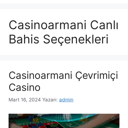
Casinoarmani Canlı
Bahis Seçenekleri
Casinoarmani Çevrimiçi
Casino
Mart 16, 2024
Yazarı:
admin