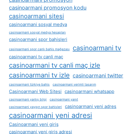
casinoarmani promosyon kodu
casinoarmani sitesi
casinoarmani sosyal medya
casinoarmani sosyal medya hesapları
casinoarmani spor bahisleri
casinoarmani tv
casinoarmani spor canlı bahis mağazası
casinoarmani tv canli maç
casinoarmani tv canli maç izle
casinoarmani tv izle
casinoarmani twitter
casinoarmani türkiye bahis
casinoarmani verimli tasarım
Casinoarmani Web Sitesi
casinoarmani whatsapp
casinoarmani yanlış bilgi
casinoarmani yanıt
casinoarmani yeni adres
casinoarmani yaygın spor bahisleri
casinoarmani yeni adresi
Casinoarmani yeni giriş
casinoarmani yeni giriş adresi