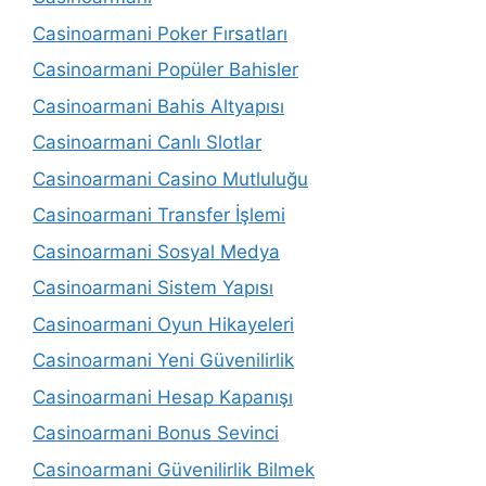
Casinoarmani Poker Fırsatları
Casinoarmani Popüler Bahisler
Casinoarmani Bahis Altyapısı
Casinoarmani Canlı Slotlar
Casinoarmani Casino Mutluluğu
Casinoarmani Transfer İşlemi
Casinoarmani Sosyal Medya
Casinoarmani Sistem Yapısı
Casinoarmani Oyun Hikayeleri
Casinoarmani Yeni Güvenilirlik
Casinoarmani Hesap Kapanışı
Casinoarmani Bonus Sevinci
Casinoarmani Güvenilirlik Bilmek