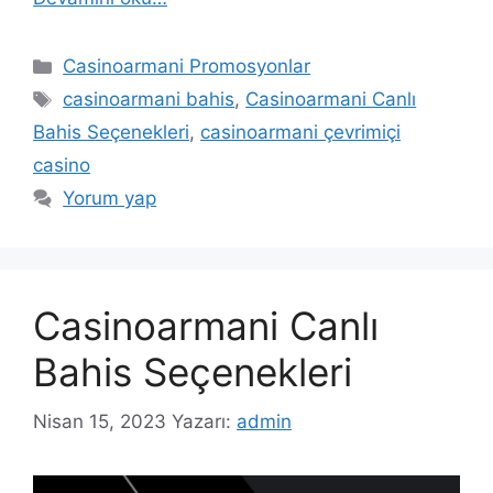
Kategoriler
Casinoarmani Promosyonlar
Etiketler
casinoarmani bahis
,
Casinoarmani Canlı
Bahis Seçenekleri
,
casinoarmani çevrimiçi
casino
Yorum yap
Casinoarmani Canlı
Bahis Seçenekleri
Nisan 15, 2023
Yazarı:
admin