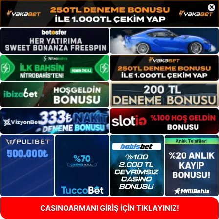
×
CASINOARMANI GİRİŞ İÇİN TIKLAYINIZ!