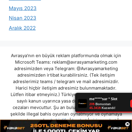
Mayıs 2023
Nisan 2023
Aralık 2022
Avrasya'nın en büyük reklam platformunda olmak için
Microsoft Teams:
reklam@avrasyamarketing.com
adresimizden veya Telegram: @Avrasyamarketing
adresimizden irtibat kurabilirsiniz. (Tek iletişim
adreslerimiz teams / telegram ve mail adresimizdir.
Harici hiçbir iletişim adresimiz bulunmamaktadır.
Lütfen itibar etmeyiniz.) Türkiye yasalarına göre 7258
sayılı kanun uyarınca yasa dışı bahis oynamanın
cezaları mevcuttur. Şu an bulunduğunuz site hiç bir
şekilde illegal bahis oyunları oynatmıyor ve oynamaya
aracı olmuyordur.
bahislife
|
husbet
|
girisnerobet
|
×
benjabet
|
betsvia
|
munihbahis
|
piyonbet
|
turkbet