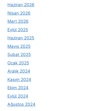
Haziran 2026
Nisan 2026
Mart 2026
Eylül 2025
Haziran 2025
Mayıs 2025
Şubat 2025
Ocak 2025
Aralık 2024
Kasım 2024
Ekim 2024
Eylül 2024
Ağustos 2024