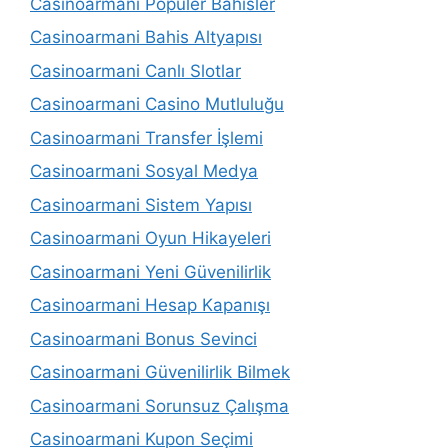
Casinoarmani Popüler Bahisler
Casinoarmani Bahis Altyapısı
Casinoarmani Canlı Slotlar
Casinoarmani Casino Mutluluğu
Casinoarmani Transfer İşlemi
Casinoarmani Sosyal Medya
Casinoarmani Sistem Yapısı
Casinoarmani Oyun Hikayeleri
Casinoarmani Yeni Güvenilirlik
Casinoarmani Hesap Kapanışı
Casinoarmani Bonus Sevinci
Casinoarmani Güvenilirlik Bilmek
Casinoarmani Sorunsuz Çalışma
Casinoarmani Kupon Seçimi