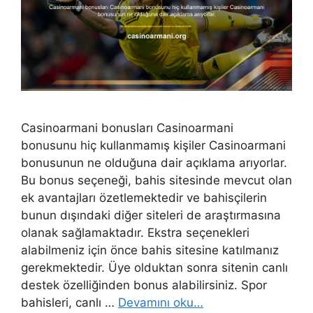
Casinoarmani bonusları Casinoarmani
bonusunu hiç kullanmamış kişiler Casinoarmani
bonusunun ne olduğuna dair açıklama arıyorlar.
Bu bonus seçeneği, bahis sitesinde mevcut olan
ek avantajları özetlemektedir ve bahisçilerin
bunun dışındaki diğer siteleri de araştırmasına
olanak sağlamaktadır. Ekstra seçenekleri
alabilmeniz için önce bahis sitesine katılmanız
gerekmektedir. Üye olduktan sonra sitenin canlı
destek özelliğinden bonus alabilirsiniz. Spor
bahisleri, canlı …
Devamını oku…