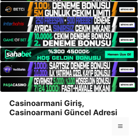
İçeriğe
Casinoarmani Giriş,
atla
Casinoarmani Güncel Adresi
Menü