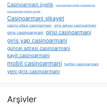
Casinoarmani üyelik
casinoarmani üyelik sonlandırma
casinoarmani üyeliği açmak
Casinoarmani şikayet
casino sitesi casinoarmani
giris adresi casinoarmani
girisi casinoarmani
giris casinoarmani
giris yap casinoarmani
güncel adresi casinoarmani
kayit casinoarmani
mobil casinoarmani
twitter casinoarmani
yeni giris casinoarmani
Arşivler