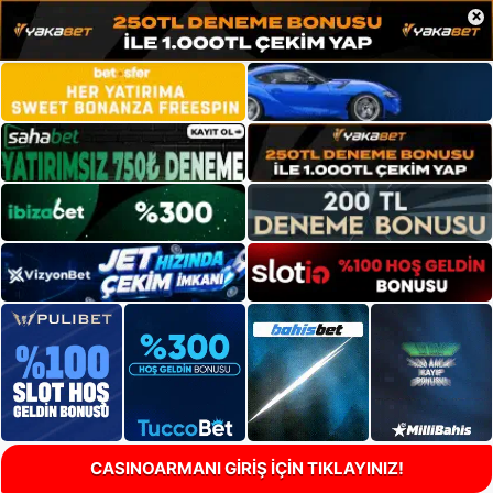
×
CASINOARMANI GİRİŞ İÇİN TIKLAYINIZ!