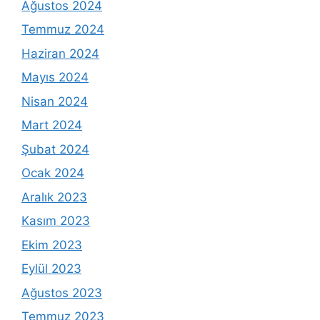
Ağustos 2024
Temmuz 2024
Haziran 2024
Mayıs 2024
Nisan 2024
Mart 2024
Şubat 2024
Ocak 2024
Aralık 2023
Kasım 2023
Ekim 2023
Eylül 2023
Ağustos 2023
Temmuz 2023