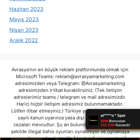
Haziran 2023
Mayıs 2023
Nisan 2023
Aralık 2022
Avrasya'nın en büyük reklam platformunda olmak için
Microsoft Teams:
reklam@avrasyamarketing.com
adresimizden veya Telegram: @Avrasyamarketing
adresimizden irtibat kurabilirsiniz. (Tek iletişim
adreslerimiz teams / telegram ve mail adresimizdir.
Harici hiçbir iletişim adresimiz bulunmamaktadır.
Lütfen itibar etmeyiniz.) Türkiye yasalarına göre 7258
sayılı kanun uyarınca yasa dışı bahis oynamanın
cezaları mevcuttur. Şu an bulunduğunuz site hiç bir
şekilde illegal bahis oyunları oynatmıyor ve oynamaya
aracı olmuyordur.
bahislife
|
husbet
|
girisnerobet
|