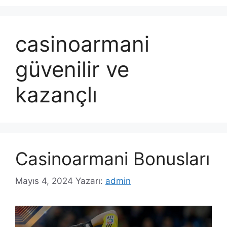
casinoarmani
güvenilir ve
kazançlı
Casinoarmani Bonusları
Mayıs 4, 2024
Yazarı:
admin