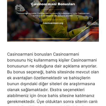
Casinoarmani bonusları Casinoarmani
bonusunu hiç kullanmamış kişiler Casinoarmani
bonusunun ne olduğuna dair açıklama arıyorlar.
Bu bonus seçeneği, bahis sitesinde mevcut olan
ek avantajları özetlemektedir ve bahisçilerin
bunun dışındaki diğer siteleri de araştırmasına
olanak sağlamaktadır. Ekstra seçenekleri
alabilmeniz için önce bahis sitesine katılmanız
gerekmektedir. Üye olduktan sonra sitenin canlı