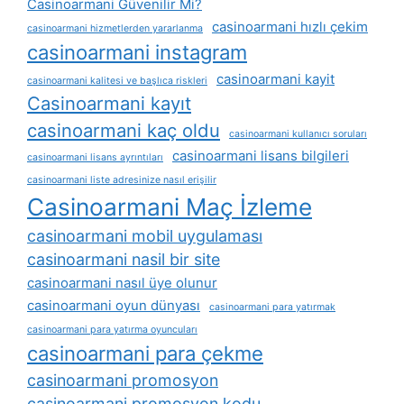
Casinoarmani Güvenilir Mi?
casinoarmani hızlı çekim
casinoarmani hizmetlerden yararlanma
casinoarmani instagram
casinoarmani kayit
casinoarmani kalitesi ve başlıca riskleri
Casinoarmani kayıt
casinoarmani kaç oldu
casinoarmani kullanıcı soruları
casinoarmani lisans bilgileri
casinoarmani lisans ayrıntıları
casinoarmani liste adresinize nasıl erişilir
Casinoarmani Maç İzleme
casinoarmani mobil uygulaması
casinoarmani nasil bir site
casinoarmani nasıl üye olunur
casinoarmani oyun dünyası
casinoarmani para yatırmak
casinoarmani para yatırma oyuncuları
casinoarmani para çekme
casinoarmani promosyon
casinoarmani promosyon kodu