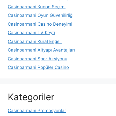
Casinoarmani Kupon Seçimi
Casinoarmani Oyun Güvenilirliği
Casinoarmani Casino Deneyimi
Casinoarmani TV Keyfi
Casinoarmani Kural Engeli
Casinoarmani Altyapı Avantajları
Casinoarmani Spor Aksiyonu
Casinoarmani Popüler Casino
Kategoriler
Casinoarmani Promosyonlar