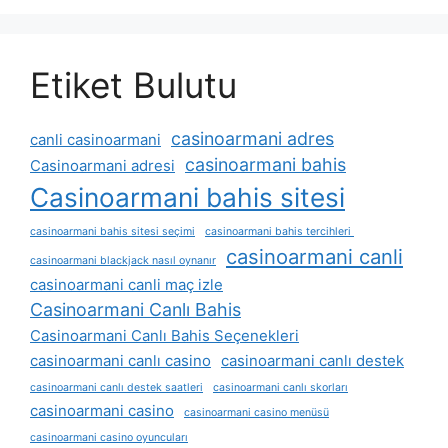
Etiket Bulutu
casinoarmani adres
canli casinoarmani
casinoarmani bahis
Casinoarmani adresi
Casinoarmani bahis sitesi
casinoarmani bahis sitesi seçimi
casinoarmani bahis tercihleri ​​
casinoarmani canli
casinoarmani blackjack nasıl oynanır
casinoarmani canli maç izle
Casinoarmani Canlı Bahis
Casinoarmani Canlı Bahis Seçenekleri
casinoarmani canlı casino
casinoarmani canlı destek
casinoarmani canlı destek saatleri
casinoarmani canlı skorları
casinoarmani casino
casinoarmani casino menüsü
casinoarmani casino oyuncuları