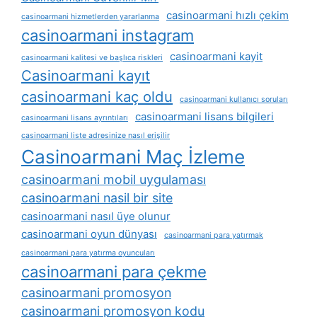
casinoarmani hızlı çekim
casinoarmani hizmetlerden yararlanma
casinoarmani instagram
casinoarmani kayit
casinoarmani kalitesi ve başlıca riskleri
Casinoarmani kayıt
casinoarmani kaç oldu
casinoarmani kullanıcı soruları
casinoarmani lisans bilgileri
casinoarmani lisans ayrıntıları
casinoarmani liste adresinize nasıl erişilir
Casinoarmani Maç İzleme
casinoarmani mobil uygulaması
casinoarmani nasil bir site
casinoarmani nasıl üye olunur
casinoarmani oyun dünyası
casinoarmani para yatırmak
casinoarmani para yatırma oyuncuları
casinoarmani para çekme
casinoarmani promosyon
casinoarmani promosyon kodu