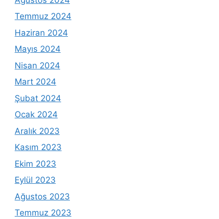
Temmuz 2024
Haziran 2024
Mayıs 2024
Nisan 2024
Mart 2024
Şubat 2024
Ocak 2024
Aralık 2023
Kasım 2023
Ekim 2023
Eylül 2023
Ağustos 2023
Temmuz 2023