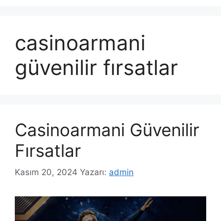
casinoarmani
güvenilir fırsatlar
Casinoarmani Güvenilir
Fırsatlar
Kasım 20, 2024
Yazarı:
admin