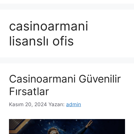
casinoarmani
lisanslı ofis
Casinoarmani Güvenilir
Fırsatlar
Kasım 20, 2024
Yazarı:
admin