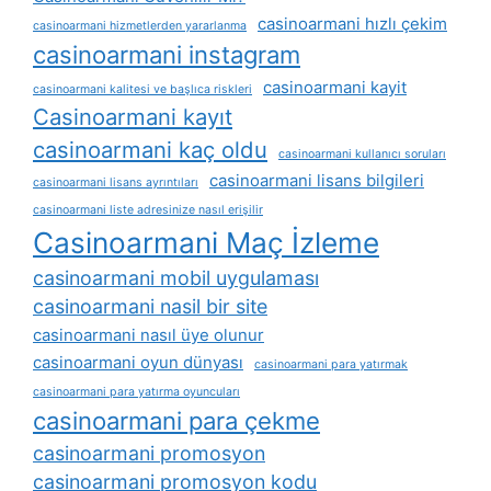
casinoarmani hızlı çekim
casinoarmani hizmetlerden yararlanma
casinoarmani instagram
casinoarmani kayit
casinoarmani kalitesi ve başlıca riskleri
Casinoarmani kayıt
casinoarmani kaç oldu
casinoarmani kullanıcı soruları
casinoarmani lisans bilgileri
casinoarmani lisans ayrıntıları
casinoarmani liste adresinize nasıl erişilir
Casinoarmani Maç İzleme
casinoarmani mobil uygulaması
casinoarmani nasil bir site
casinoarmani nasıl üye olunur
casinoarmani oyun dünyası
casinoarmani para yatırmak
casinoarmani para yatırma oyuncuları
casinoarmani para çekme
casinoarmani promosyon
casinoarmani promosyon kodu