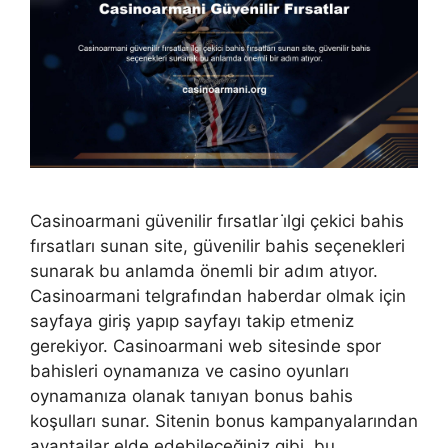
Casinoarmani güvenilir fırsatlar i̇lgi çekici bahis
fırsatları sunan site, güvenilir bahis seçenekleri
sunarak bu anlamda önemli bir adım atıyor.
Casinoarmani telgrafından haberdar olmak için
sayfaya giriş yapıp sayfayı takip etmeniz
gerekiyor. Casinoarmani web sitesinde spor
bahisleri oynamanıza ve casino oyunları
oynamanıza olanak tanıyan bonus bahis
koşulları sunar. Sitenin bonus kampanyalarından
avantajlar elde edebileceğiniz gibi, bu …