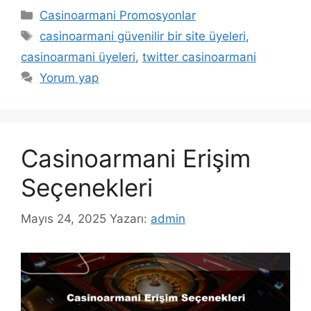
Kategoriler
Casinoarmani Promosyonlar
Etiketler
casinoarmani güvenilir bir site üyeleri
,
casinoarmani üyeleri
,
twitter casinoarmani
Yorum yap
Casinoarmani Erişim
Seçenekleri
Mayıs 24, 2025
Yazarı:
admin