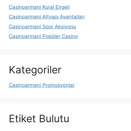
Casinoarmani Kural Engeli
Casinoarmani Altyapı Avantajları
Casinoarmani Spor Aksiyonu
Casinoarmani Popüler Casino
Kategoriler
Casinoarmani Promosyonlar
Etiket Bulutu