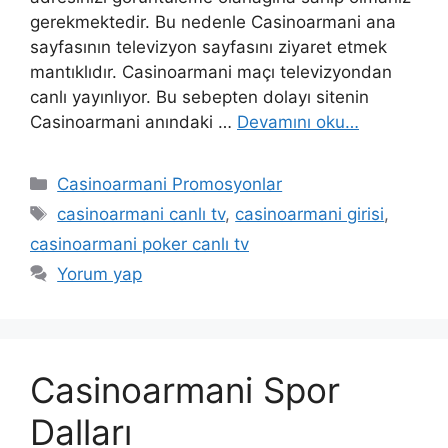
gerekmektedir. Bu nedenle Casinoarmani ana
sayfasının televizyon sayfasını ziyaret etmek
mantıklıdır. Casinoarmani maçı televizyondan
canlı yayınlıyor. Bu sebepten dolayı sitenin
Casinoarmani anındaki …
Devamını oku…
Kategoriler
Casinoarmani Promosyonlar
Etiketler
casinoarmani canlı tv
,
casinoarmani girisi
,
casinoarmani poker canlı tv
Yorum yap
Casinoarmani Spor
Dalları