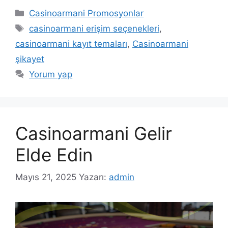
Kategoriler
Casinoarmani Promosyonlar
Etiketler
casinoarmani erişim seçenekleri
,
casinoarmani kayıt temaları
,
Casinoarmani
şikayet
Yorum yap
Casinoarmani Gelir
Elde Edin
Mayıs 21, 2025
Yazarı:
admin