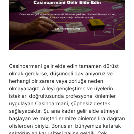
Casinoarmani gelir elde edin tamamen dürüst
olmak gerekirse, düşünceli davranıyoruz ve
herhangi bir zarara veya zorluğa neden
olmayacağız. Aileyi gençleştiren ve üyelerin
istekleri doğrultusunda profesyonel önlemler
uygulayan Casinoarmani, şüphesiz destek
sağlayacaktır. Şu ana kadar gelir elde etmeye
başlayan ve müşterilerimize binlerce lira dağıtan
ofislerden biriyiz. Bonusları bünyemize katarak
sektörün en karlı sitesi haline geldik. Çok …