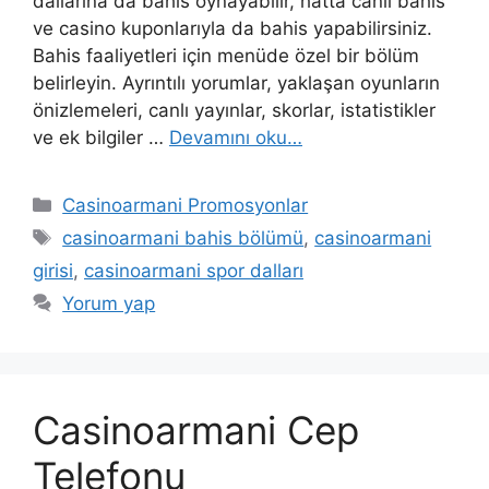
dallarına da bahis oynayabilir, hatta canlı bahis
ve casino kuponlarıyla da bahis yapabilirsiniz.
Bahis faaliyetleri için menüde özel bir bölüm
belirleyin. Ayrıntılı yorumlar, yaklaşan oyunların
önizlemeleri, canlı yayınlar, skorlar, istatistikler
ve ek bilgiler …
Devamını oku…
Kategoriler
Casinoarmani Promosyonlar
Etiketler
casinoarmani bahis bölümü
,
casinoarmani
girisi
,
casinoarmani spor dalları
Yorum yap
Casinoarmani Cep
Telefonu