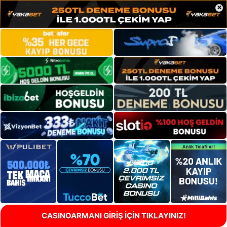
×
CASINOARMANI GİRİŞ İÇİN TIKLAYINIZ!