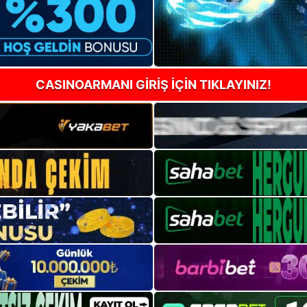
CASINOARMANI GİRİŞ İÇİN TIKLAYINIZ!