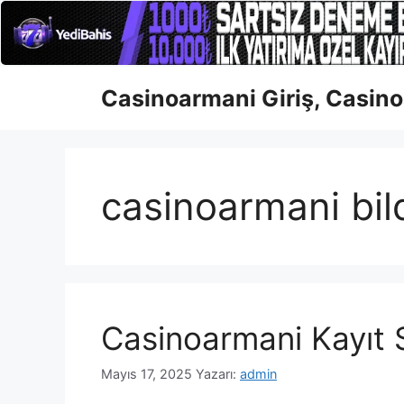
İçeriğe
Casinoarmani Giriş, Casin
atla
casinoarmani bild
Casinoarmani Kayıt 
Mayıs 17, 2025
Yazarı:
admin