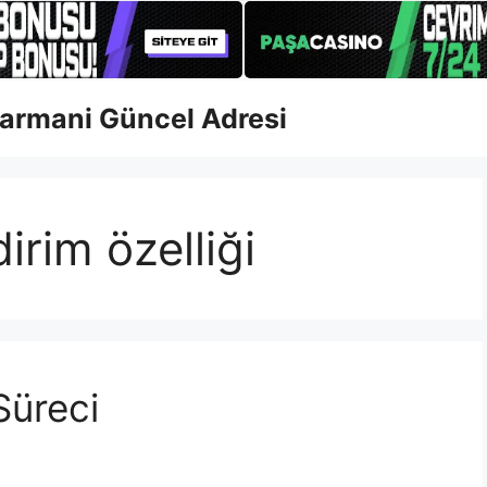
oarmani Güncel Adresi
irim özelliği
Süreci