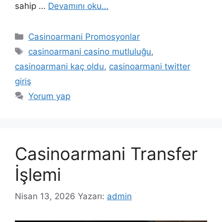
sahip …
Devamını oku…
Kategoriler
Casinoarmani Promosyonlar
Etiketler
casinoarmani casino mutluluğu
,
casinoarmani kaç oldu
,
casinoarmani twitter
giriş
Yorum yap
Casinoarmani Transfer
İşlemi
Nisan 13, 2026
Yazarı:
admin