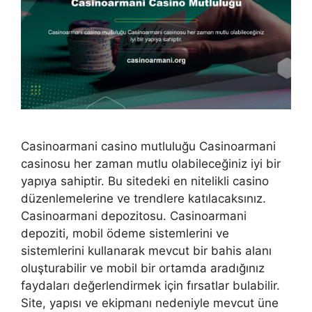
Casinoarmani casino mutluluğu Casinoarmani
casinosu her zaman mutlu olabileceğiniz iyi bir
yapıya sahiptir. Bu sitedeki en nitelikli casino
düzenlemelerine ve trendlere katılacaksınız.
Casinoarmani depozitosu. Casinoarmani
depoziti, mobil ödeme sistemlerini ve
sistemlerini kullanarak mevcut bir bahis alanı
oluşturabilir ve mobil bir ortamda aradığınız
faydaları değerlendirmek için fırsatlar bulabilir.
Site, yapısı ve ekipmanı nedeniyle mevcut üne