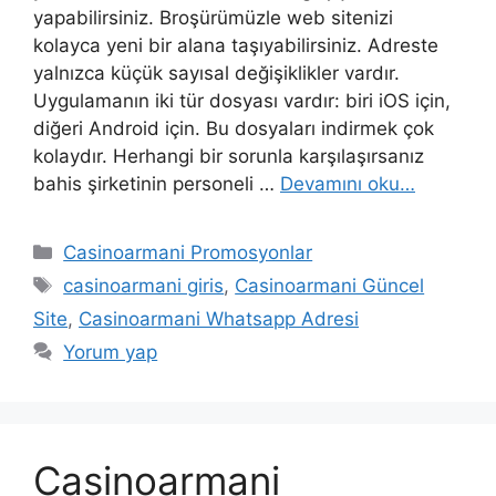
yapabilirsiniz. Broşürümüzle web sitenizi
kolayca yeni bir alana taşıyabilirsiniz. Adreste
yalnızca küçük sayısal değişiklikler vardır.
Uygulamanın iki tür dosyası vardır: biri iOS için,
diğeri Android için. Bu dosyaları indirmek çok
kolaydır. Herhangi bir sorunla karşılaşırsanız
bahis şirketinin personeli …
Devamını oku…
Kategoriler
Casinoarmani Promosyonlar
Etiketler
casinoarmani giris
,
Casinoarmani Güncel
Site
,
Casinoarmani Whatsapp Adresi
Yorum yap
Casinoarmani