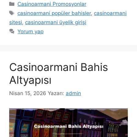
Kategoriler
Casinoarmani Promosyonlar
Etiketler
casinoarmani popüler bahisler
,
casinoarmani
sitesi
,
casinoarmani üyelik girişi
Yorum yap
Casinoarmani Bahis
Altyapısı
Nisan 15, 2026
Yazarı:
admin