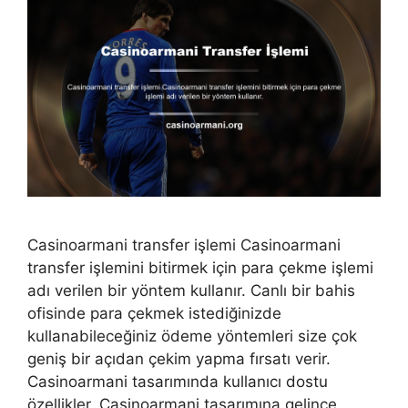
Casinoarmani transfer işlemi Casinoarmani
transfer işlemini bitirmek için para çekme işlemi
adı verilen bir yöntem kullanır. Canlı bir bahis
ofisinde para çekmek istediğinizde
kullanabileceğiniz ödeme yöntemleri size çok
geniş bir açıdan çekim yapma fırsatı verir.
Casinoarmani tasarımında kullanıcı dostu
özellikler. Casinoarmani tasarımına gelince,