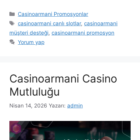
Kategoriler
Casinoarmani Promosyonlar
Etiketler
casinoarmani canlı slotlar
,
casinoarmani
müşteri desteği
,
casinoarmani promosyon
Yorum yap
Casinoarmani Casino
Mutluluğu
Nisan 14, 2026
Yazarı:
admin