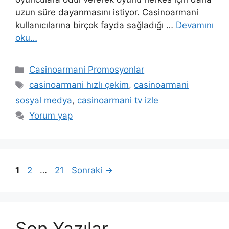
uzun süre dayanmasını istiyor. Casinoarmani
kullanıcılarına birçok fayda sağladığı …
Devamını
oku…
Kategoriler
Casinoarmani Promosyonlar
Etiketler
casinoarmani hızlı çekim
,
casinoarmani
sosyal medya
,
casinoarmani tv izle
Yorum yap
Sayfa
Sayfa
Sayfa
1
2
…
21
Sonraki
→
Son Yazılar