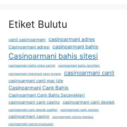
Etiket Bulutu
casinoarmani adres
canli casinoarmani
casinoarmani bahis
Casinoarmani adresi
Casinoarmani bahis sitesi
casinoarmani bahis sitesi seçimi
casinoarmani bahis tercihleri ​​
casinoarmani canli
casinoarmani blackjack nasıl oynanır
casinoarmani canli maç izle
Casinoarmani Canlı Bahis
Casinoarmani Canlı Bahis Seçenekleri
casinoarmani canlı casino
casinoarmani canlı destek
casinoarmani canlı destek saatleri
casinoarmani canlı skorları
casinoarmani casino
casinoarmani casino menüsü
casinoarmani casino oyuncuları