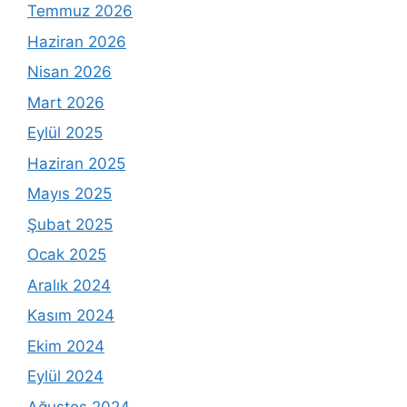
Temmuz 2026
Haziran 2026
Nisan 2026
Mart 2026
Eylül 2025
Haziran 2025
Mayıs 2025
Şubat 2025
Ocak 2025
Aralık 2024
Kasım 2024
Ekim 2024
Eylül 2024
Ağustos 2024