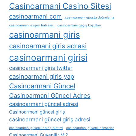
Casinoarmani Casino Sitesi
casinoarmani com
casinoarmani eposta doğrulama
casinoarmani e spor bahisleri
casinoarmani geçiş koşulları
casinoarmani giris
casinoarmani giris adresi
casinoarmani girisi
casinoarmani giris twitter
casinoarmani giris yap
Casinoarmani Güncel
Casinoarmani Güncel Adres
casinoarmani güncel adresi
Casinoarmani güncel giriş
casinoarmani güncel giriş adresi
casinoarmani güvenilir bir şirket mi
casinoarmani güvenilir fırsatlar
Casinoarmani Güvenilir Mi?