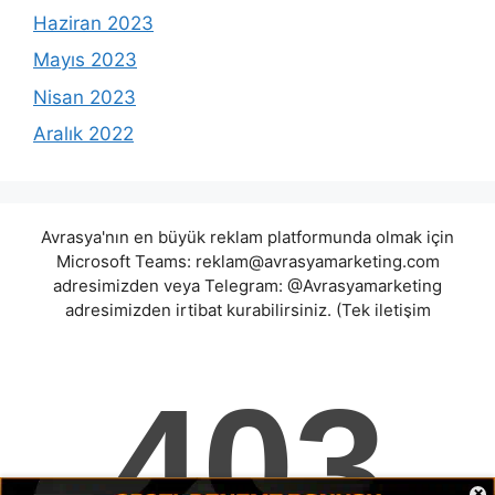
Haziran 2023
Mayıs 2023
Nisan 2023
Aralık 2022
Avrasya'nın en büyük reklam platformunda olmak için
Microsoft Teams:
reklam@avrasyamarketing.com
adresimizden veya Telegram: @Avrasyamarketing
adresimizden irtibat kurabilirsiniz. (Tek iletişim
adreslerimiz teams / telegram ve mail adresimizdir.
Harici hiçbir iletişim adresimiz bulunmamaktadır.
Lütfen itibar etmeyiniz.) Türkiye yasalarına göre 7258
sayılı kanun uyarınca yasa dışı bahis oynamanın
cezaları mevcuttur. Şu an bulunduğunuz site hiç bir
şekilde illegal bahis oyunları oynatmıyor ve oynamaya
aracı olmuyordur.
bahislife
|
husbet
|
girisnerobet
|
×