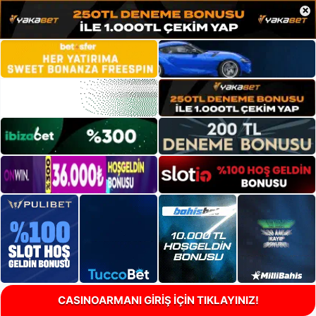
×
CASINOARMANI GİRİŞ İÇİN TIKLAYINIZ!