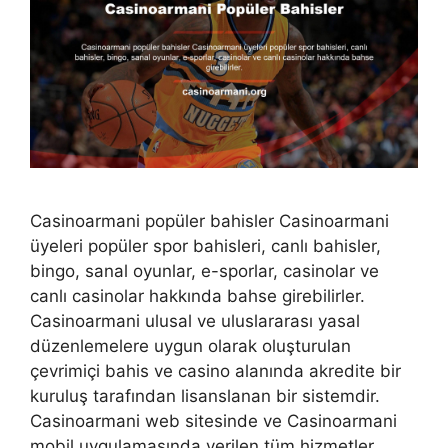
Casinoarmani popüler bahisler Casinoarmani
üyeleri popüler spor bahisleri, canlı bahisler,
bingo, sanal oyunlar, e-sporlar, casinolar ve
canlı casinolar hakkında bahse girebilirler.
Casinoarmani ulusal ve uluslararası yasal
düzenlemelere uygun olarak oluşturulan
çevrimiçi bahis ve casino alanında akredite bir
kuruluş tarafından lisanslanan bir sistemdir.
Casinoarmani web sitesinde ve Casinoarmani
mobil uygulamasında verilen tüm hizmetler