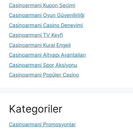
Casinoarmani Kupon Seçimi
Casinoarmani Oyun Güvenilirliği
Casinoarmani Casino Deneyimi
Casinoarmani TV Keyfi
Casinoarmani Kural Engeli
Casinoarmani Altyapı Avantajları
Casinoarmani Spor Aksiyonu
Casinoarmani Popüler Casino
Kategoriler
Casinoarmani Promosyonlar