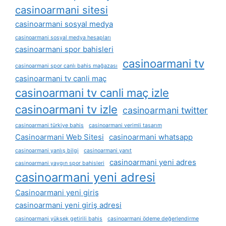
casinoarmani sitesi
casinoarmani sosyal medya
casinoarmani sosyal medya hesapları
casinoarmani spor bahisleri
casinoarmani tv
casinoarmani spor canlı bahis mağazası
casinoarmani tv canli maç
casinoarmani tv canli maç izle
casinoarmani tv izle
casinoarmani twitter
casinoarmani türkiye bahis
casinoarmani verimli tasarım
Casinoarmani Web Sitesi
casinoarmani whatsapp
casinoarmani yanlış bilgi
casinoarmani yanıt
casinoarmani yeni adres
casinoarmani yaygın spor bahisleri
casinoarmani yeni adresi
Casinoarmani yeni giriş
casinoarmani yeni giriş adresi
casinoarmani yüksek getirili bahis
casinoarmani ödeme değerlendirme