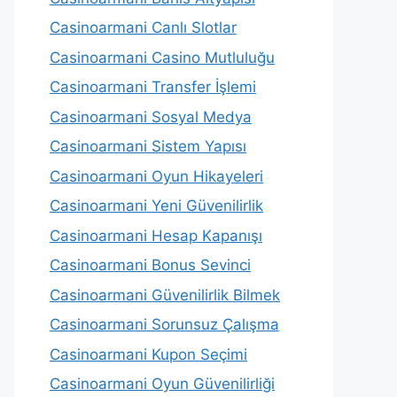
Casinoarmani Canlı Slotlar
Casinoarmani Casino Mutluluğu
Casinoarmani Transfer İşlemi
Casinoarmani Sosyal Medya
Casinoarmani Sistem Yapısı
Casinoarmani Oyun Hikayeleri
Casinoarmani Yeni Güvenilirlik
Casinoarmani Hesap Kapanışı
Casinoarmani Bonus Sevinci
Casinoarmani Güvenilirlik Bilmek
Casinoarmani Sorunsuz Çalışma
Casinoarmani Kupon Seçimi
Casinoarmani Oyun Güvenilirliği