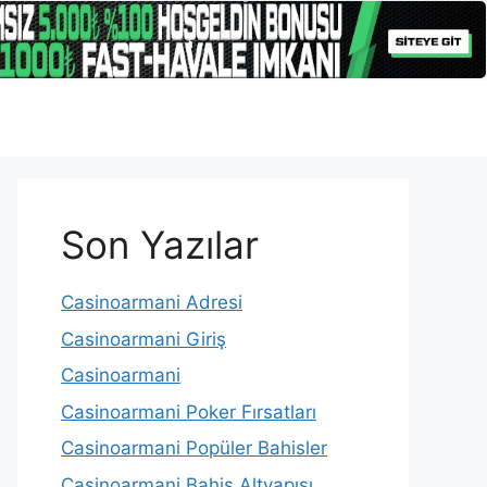
Son Yazılar
Casinoarmani Adresi
Casinoarmani Giriş
Casinoarmani
Casinoarmani Poker Fırsatları
Casinoarmani Popüler Bahisler
Casinoarmani Bahis Altyapısı