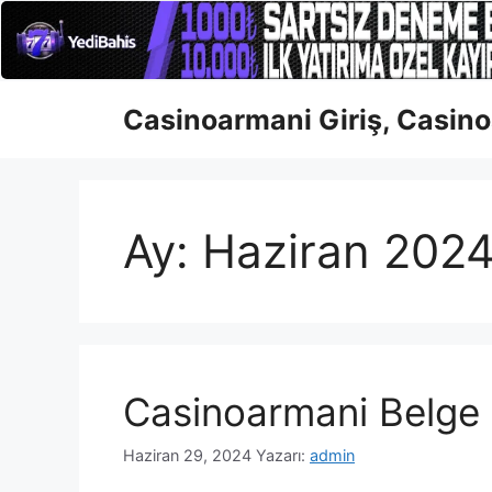
İçeriğe
Casinoarmani Giriş, Casin
atla
Ay:
Haziran 202
Casinoarmani Belge 
Haziran 29, 2024
Yazarı:
admin