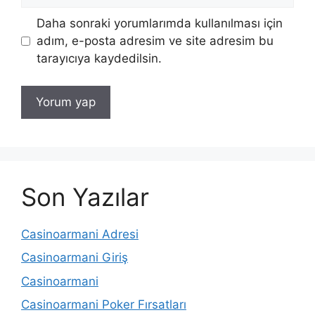
sitesi
Daha sonraki yorumlarımda kullanılması için
adım, e-posta adresim ve site adresim bu
tarayıcıya kaydedilsin.
Son Yazılar
Casinoarmani Adresi
Casinoarmani Giriş
Casinoarmani
Casinoarmani Poker Fırsatları