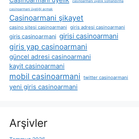
casinoarmani üyelik sonlandırma
casinoarmani üyeliği açmak
Casinoarmani şikayet
casino sitesi casinoarmani
giris adresi casinoarmani
girisi casinoarmani
giris casinoarmani
giris yap casinoarmani
güncel adresi casinoarmani
kayit casinoarmani
mobil casinoarmani
twitter casinoarmani
yeni giris casinoarmani
Arşivler