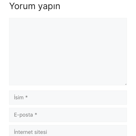
Yorum yapın
Yorum
İsim
E-
posta
İnternet