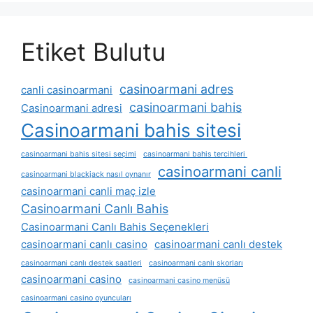
Etiket Bulutu
casinoarmani adres
canli casinoarmani
casinoarmani bahis
Casinoarmani adresi
Casinoarmani bahis sitesi
casinoarmani bahis sitesi seçimi
casinoarmani bahis tercihleri ​​
casinoarmani canli
casinoarmani blackjack nasıl oynanır
casinoarmani canli maç izle
Casinoarmani Canlı Bahis
Casinoarmani Canlı Bahis Seçenekleri
casinoarmani canlı casino
casinoarmani canlı destek
casinoarmani canlı destek saatleri
casinoarmani canlı skorları
casinoarmani casino
casinoarmani casino menüsü
casinoarmani casino oyuncuları