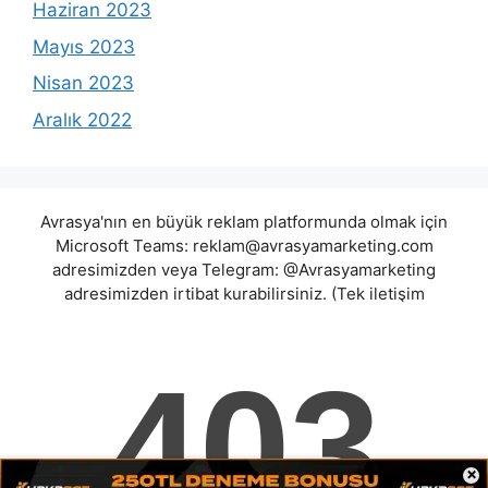
Haziran 2023
Mayıs 2023
Nisan 2023
Aralık 2022
Avrasya'nın en büyük reklam platformunda olmak için
Microsoft Teams:
reklam@avrasyamarketing.com
adresimizden veya Telegram: @Avrasyamarketing
adresimizden irtibat kurabilirsiniz. (Tek iletişim
adreslerimiz teams / telegram ve mail adresimizdir.
Harici hiçbir iletişim adresimiz bulunmamaktadır.
Lütfen itibar etmeyiniz.) Türkiye yasalarına göre 7258
sayılı kanun uyarınca yasa dışı bahis oynamanın
cezaları mevcuttur. Şu an bulunduğunuz site hiç bir
şekilde illegal bahis oyunları oynatmıyor ve oynamaya
aracı olmuyordur.
bahislife
|
husbet
|
girisnerobet
|
×
benjabet
|
betsvia
|
munihbahis
|
piyonbet
|
turkbet