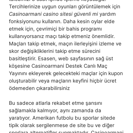
Tercihlerinize uygun oyunları görüntülemek için
Casinoarmani casino sitesi güvenli mi
yardım
fonksiyonunu kullanın. Daha kesin oylar elde
etmek için, çevrimiçi bir bahis programı
kullanıyorsanız maçı takip etmeniz önemlidir.
Maçları takip etmek, maçın ilerleyişini izleme ve
skor değişikliklerini takip etme sürecini
basitleştirir. Esasen, web sayfasının sağ üst
köşesine Casinoarmani Destek Canlı Maç
Yayınını ekleyerek gelecekteki maçlar için kupon
oluşturabilir veya maçların keyfini hiçbir ücret
ödemeden çıkarabilirsiniz
Bu sadece atlarla rekabet etme şansını
sağlamakla kalmıyor, aynı zamanda da
yaratıyor. Amerikan futbolu bu sporlar sitede
tipik olarak sergilenmese de site bu ve diğer
sporlara alternatifler sunmaktadır. Casinoarmani