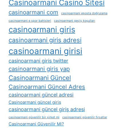
Casinoarmani Casino Sitesi
casinoarmani com
casinoarmani eposta doğrulama
casinoarmani e spor bahisleri
casinoarmani geçiş koşulları
casinoarmani giris
casinoarmani giris adresi
casinoarmani girisi
casinoarmani giris twitter
casinoarmani giris yap
Casinoarmani Güncel
Casinoarmani Güncel Adres
casinoarmani güncel adresi
Casinoarmani güncel giriş
casinoarmani güncel giriş adresi
casinoarmani güvenilir bir şirket mi
casinoarmani güvenilir fırsatlar
Casinoarmani Güvenilir Mi?