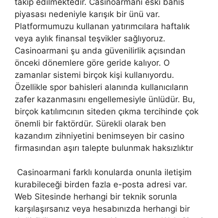
takip edilmektedir. Casinoarmani eski bahis
piyasası nedeniyle karışık bir ünü var.
Platformumuzu kullanan yatırımcılara haftalık
veya aylık finansal teşvikler sağlıyoruz.
Casinoarmani şu anda güvenilirlik açısından
önceki dönemlere göre geride kalıyor. O
zamanlar sistemi birçok kişi kullanıyordu.
Özellikle spor bahisleri alanında kullanıcıların
zafer kazanmasını engellemesiyle ünlüdür. Bu,
birçok katılımcının siteden çıkma tercihinde çok
önemli bir faktördür. Sürekli olarak ben
kazandım zihniyetini benimseyen bir casino
firmasından aşırı talepte bulunmak haksızlıktır
Casinoarmani farklı konularda onunla iletişim
kurabileceği birden fazla e-posta adresi var.
Web Sitesinde herhangi bir teknik sorunla
karşılaşırsanız veya hesabınızda herhangi bir