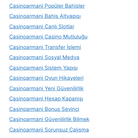
Casinoarmani Popüler Bahisler
Casinoarmani Bahis Altyapısı
Casinoarmani Canlı Slotlar
Casinoarmani Casino Mutluluğu
Casinoarmani Transfer İşlemi
Casinoarmani Sosyal Medya
Casinoarmani Sistem Yapısı
Casinoarmani Oyun Hikayeleri
Casinoarmani Yeni Güvenilirlik
Casinoarmani Hesap Kapanışı
Casinoarmani Bonus Sevinci
Casinoarmani Güvenilirlik Bilmek
Casinoarmani Sorunsuz Çalışma