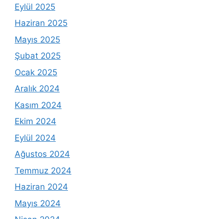
Eylül 2025
Haziran 2025
Mayıs 2025
Şubat 2025
Ocak 2025
Aralık 2024
Kasım 2024
Ekim 2024
Eylül 2024
Ağustos 2024
Temmuz 2024
Haziran 2024
Mayıs 2024