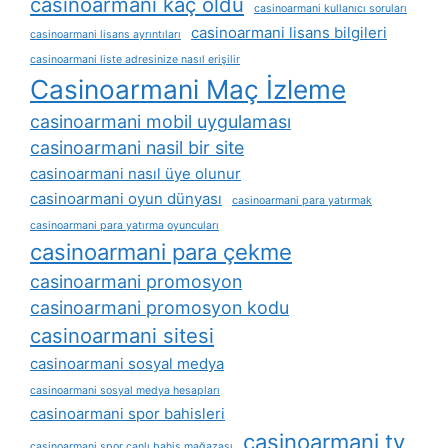
casinoarmani kaç oldu
casinoarmani kullanıcı soruları
casinoarmani lisans bilgileri
casinoarmani lisans ayrıntıları
casinoarmani liste adresinize nasıl erişilir
Casinoarmani Maç İzleme
casinoarmani mobil uygulaması
casinoarmani nasil bir site
casinoarmani nasıl üye olunur
casinoarmani oyun dünyası
casinoarmani para yatırmak
casinoarmani para yatırma oyuncuları
casinoarmani para çekme
casinoarmani promosyon
casinoarmani promosyon kodu
casinoarmani sitesi
casinoarmani sosyal medya
casinoarmani sosyal medya hesapları
casinoarmani spor bahisleri
casinoarmani tv
casinoarmani spor canlı bahis mağazası