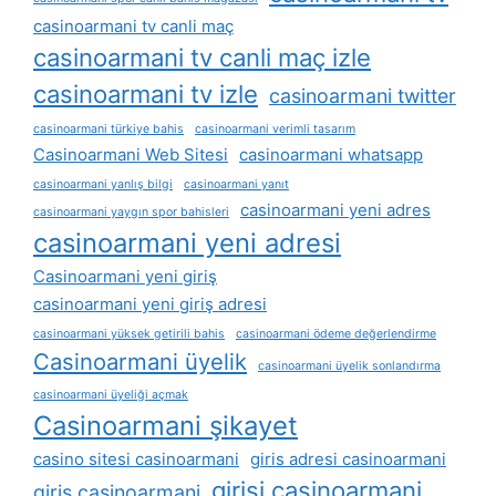
casinoarmani tv canli maç
casinoarmani tv canli maç izle
casinoarmani tv izle
casinoarmani twitter
casinoarmani türkiye bahis
casinoarmani verimli tasarım
Casinoarmani Web Sitesi
casinoarmani whatsapp
casinoarmani yanlış bilgi
casinoarmani yanıt
casinoarmani yeni adres
casinoarmani yaygın spor bahisleri
casinoarmani yeni adresi
Casinoarmani yeni giriş
casinoarmani yeni giriş adresi
casinoarmani yüksek getirili bahis
casinoarmani ödeme değerlendirme
Casinoarmani üyelik
casinoarmani üyelik sonlandırma
casinoarmani üyeliği açmak
Casinoarmani şikayet
casino sitesi casinoarmani
giris adresi casinoarmani
girisi casinoarmani
giris casinoarmani