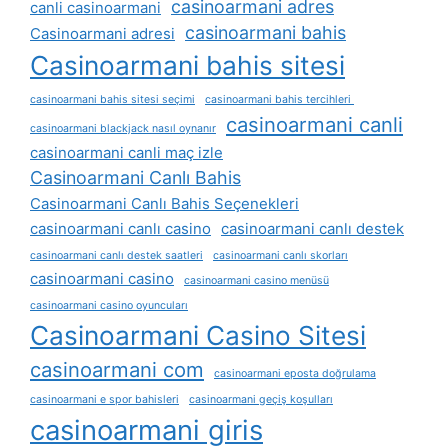
casinoarmani adres
canli casinoarmani
casinoarmani bahis
Casinoarmani adresi
Casinoarmani bahis sitesi
casinoarmani bahis sitesi seçimi
casinoarmani bahis tercihleri ​​
casinoarmani canli
casinoarmani blackjack nasıl oynanır
casinoarmani canli maç izle
Casinoarmani Canlı Bahis
Casinoarmani Canlı Bahis Seçenekleri
casinoarmani canlı casino
casinoarmani canlı destek
casinoarmani canlı destek saatleri
casinoarmani canlı skorları
casinoarmani casino
casinoarmani casino menüsü
casinoarmani casino oyuncuları
Casinoarmani Casino Sitesi
casinoarmani com
casinoarmani eposta doğrulama
casinoarmani e spor bahisleri
casinoarmani geçiş koşulları
casinoarmani giris