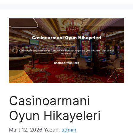
Casinoarmani
Oyun Hikayeleri
Mart 12, 2026
Yazarı:
admin