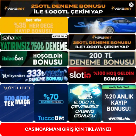
×
CASINOARMANI GİRİŞ İÇİN TIKLAYINIZ!