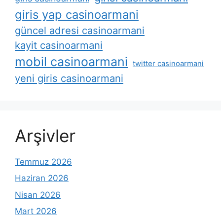
giris yap casinoarmani
güncel adresi casinoarmani
kayit casinoarmani
mobil casinoarmani
twitter casinoarmani
yeni giris casinoarmani
Arşivler
Temmuz 2026
Haziran 2026
Nisan 2026
Mart 2026