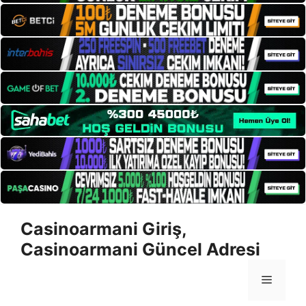
İçeriğe
Casinoarmani Giriş,
atla
Casinoarmani Güncel Adresi
Menü