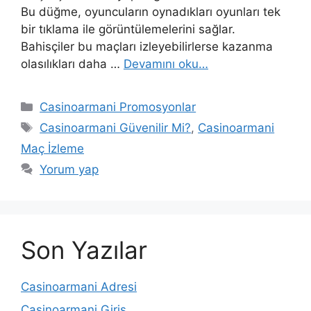
Bu düğme, oyuncuların oynadıkları oyunları tek
bir tıklama ile görüntülemelerini sağlar.
Bahisçiler bu maçları izleyebilirlerse kazanma
olasılıkları daha …
Devamını oku…
Kategoriler
Casinoarmani Promosyonlar
Etiketler
Casinoarmani Güvenilir Mi?
,
Casinoarmani
Maç İzleme
Yorum yap
Son Yazılar
Casinoarmani Adresi
Casinoarmani Giriş