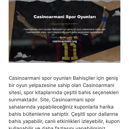
Casinoarmani spor oyunları Bahisçiler için geniş
bir oyun yelpazesine sahip olan Casinoarmani
sitesi, spor kitaplarında çeşitli bahis seçenekleri
sunmaktadır. Site, Casinoarmani spor
sahalarında yapabileceğiniz kuponlarla harika
bahis bültenlerine sahiptir. Çeşitli spor dallarına
bahis yapabilir, canlı etkinlikleri izleyebilir, kupon
kullanabilir ve daha fazlasını yapabilirsiniz.