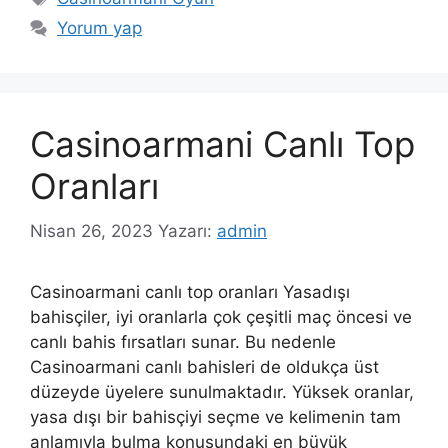
Yorum yap
Casinoarmani Canlı Top
Oranları
Nisan 26, 2023
Yazarı:
admin
Casinoarmani canlı top oranları Yasadışı
bahisçiler, iyi oranlarla çok çeşitli maç öncesi ve
canlı bahis fırsatları sunar. Bu nedenle
Casinoarmani canlı bahisleri de oldukça üst
düzeyde üyelere sunulmaktadır. Yüksek oranlar,
yasa dışı bir bahisçiyi seçme ve kelimenin tam
anlamıyla bulma konusundaki en büyük