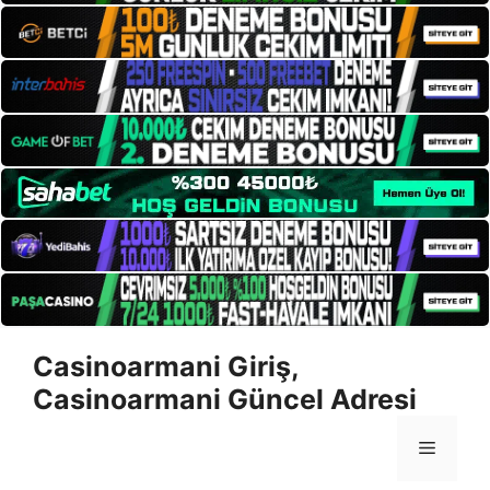
İçeriğe
Casinoarmani Giriş,
atla
Casinoarmani Güncel Adresi
Menü