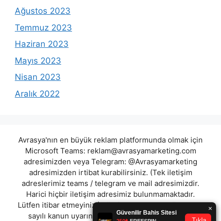
Ağustos 2023
Temmuz 2023
Haziran 2023
Mayıs 2023
Nisan 2023
Aralık 2022
Avrasya'nın en büyük reklam platformunda olmak için
Microsoft Teams:
reklam@avrasyamarketing.com
adresimizden veya Telegram: @Avrasyamarketing
adresimizden irtibat kurabilirsiniz. (Tek iletişim
adreslerimiz teams / telegram ve mail adresimizdir.
Harici hiçbir iletişim adresimiz bulunmamaktadır.
Lütfen itibar etmeyiniz.) Türkiye yasalarına göre 7258
sayılı kanun uyarınca yasa dışı bahis oynamanın