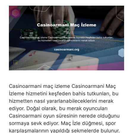
Casinoarmani maç izleme Casinoarmani Maç
İzleme hizmetini keşfeden bahis tutkunları, bu
hizmetten nasıl yararlanabileceklerini merak
ediyor. Doğal olarak, bu merak oyuncuları
Casinoarmani oyun süresinin nerede olduğunu
sormaya sevk ediyor. Maç İzle düğmesi, spor
karşılaşmalarının yapıldığı sekmelerde bulunur.