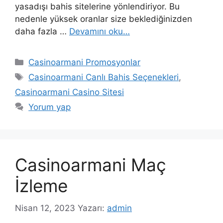
yasadışı bahis sitelerine yönlendiriyor. Bu
nedenle yüksek oranlar size beklediğinizden
daha fazla …
Devamını oku…
Kategoriler
Casinoarmani Promosyonlar
Etiketler
Casinoarmani Canlı Bahis Seçenekleri
,
Casinoarmani Casino Sitesi
Yorum yap
Casinoarmani Maç
İzleme
Nisan 12, 2023
Yazarı:
admin