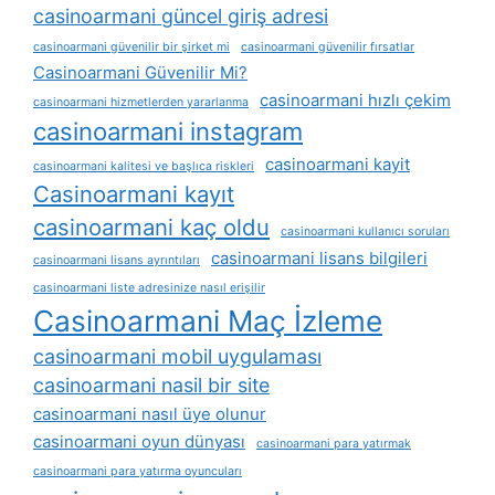
casinoarmani güncel giriş adresi
casinoarmani güvenilir bir şirket mi
casinoarmani güvenilir fırsatlar
Casinoarmani Güvenilir Mi?
casinoarmani hızlı çekim
casinoarmani hizmetlerden yararlanma
casinoarmani instagram
casinoarmani kayit
casinoarmani kalitesi ve başlıca riskleri
Casinoarmani kayıt
casinoarmani kaç oldu
casinoarmani kullanıcı soruları
casinoarmani lisans bilgileri
casinoarmani lisans ayrıntıları
casinoarmani liste adresinize nasıl erişilir
Casinoarmani Maç İzleme
casinoarmani mobil uygulaması
casinoarmani nasil bir site
casinoarmani nasıl üye olunur
casinoarmani oyun dünyası
casinoarmani para yatırmak
casinoarmani para yatırma oyuncuları