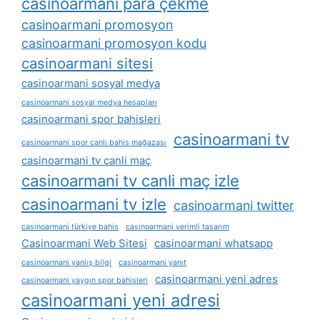
casinoarmani para çekme
casinoarmani promosyon
casinoarmani promosyon kodu
casinoarmani sitesi
casinoarmani sosyal medya
casinoarmani sosyal medya hesapları
casinoarmani spor bahisleri
casinoarmani tv
casinoarmani spor canlı bahis mağazası
casinoarmani tv canli maç
casinoarmani tv canli maç izle
casinoarmani tv izle
casinoarmani twitter
casinoarmani türkiye bahis
casinoarmani verimli tasarım
Casinoarmani Web Sitesi
casinoarmani whatsapp
casinoarmani yanlış bilgi
casinoarmani yanıt
casinoarmani yeni adres
casinoarmani yaygın spor bahisleri
casinoarmani yeni adresi