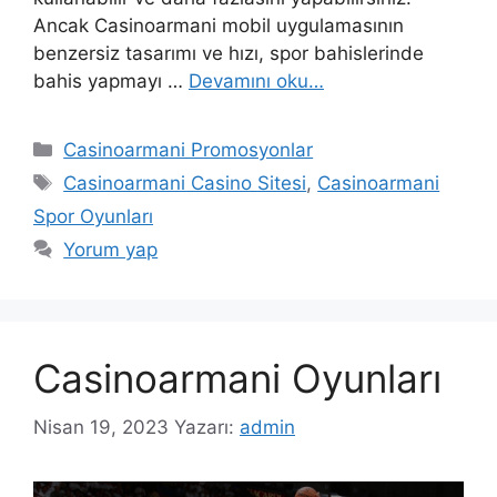
Ancak Casinoarmani mobil uygulamasının
benzersiz tasarımı ve hızı, spor bahislerinde
bahis yapmayı …
Devamını oku…
Kategoriler
Casinoarmani Promosyonlar
Etiketler
Casinoarmani Casino Sitesi
,
Casinoarmani
Spor Oyunları
Yorum yap
Casinoarmani Oyunları
Nisan 19, 2023
Yazarı:
admin