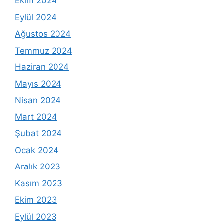
Ekim 2024
Eylül 2024
Ağustos 2024
Temmuz 2024
Haziran 2024
Mayıs 2024
Nisan 2024
Mart 2024
Şubat 2024
Ocak 2024
Aralık 2023
Kasım 2023
Ekim 2023
Eylül 2023