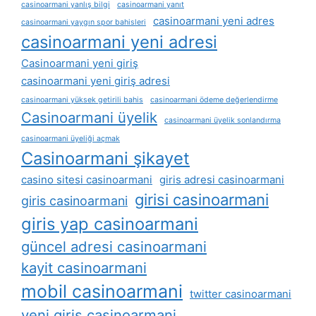
casinoarmani yanlış bilgi
casinoarmani yanıt
casinoarmani yeni adres
casinoarmani yaygın spor bahisleri
casinoarmani yeni adresi
Casinoarmani yeni giriş
casinoarmani yeni giriş adresi
casinoarmani yüksek getirili bahis
casinoarmani ödeme değerlendirme
Casinoarmani üyelik
casinoarmani üyelik sonlandırma
casinoarmani üyeliği açmak
Casinoarmani şikayet
casino sitesi casinoarmani
giris adresi casinoarmani
girisi casinoarmani
giris casinoarmani
giris yap casinoarmani
güncel adresi casinoarmani
kayit casinoarmani
mobil casinoarmani
twitter casinoarmani
yeni giris casinoarmani