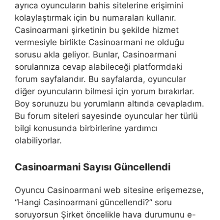
ayrıca oyuncuların bahis sitelerine erişimini
kolaylaştırmak için bu numaraları kullanır.
Casinoarmani şirketinin bu şekilde hizmet
vermesiyle birlikte Casinoarmani ne olduğu
sorusu akla geliyor. Bunlar, Casinoarmani
sorularınıza cevap alabileceği platformdaki
forum sayfalarıdır. Bu sayfalarda, oyuncular
diğer oyuncuların bilmesi için yorum bırakırlar.
Boy sorunuzu bu yorumların altında cevapladım.
Bu forum siteleri sayesinde oyuncular her türlü
bilgi konusunda birbirlerine yardımcı
olabiliyorlar.
Casinoarmani Sayısı Güncellendi
Oyuncu Casinoarmani web sitesine erişemezse,
“Hangi Casinoarmani güncellendi?” soru
soruyorsun Şirket öncelikle hava durumunu e-