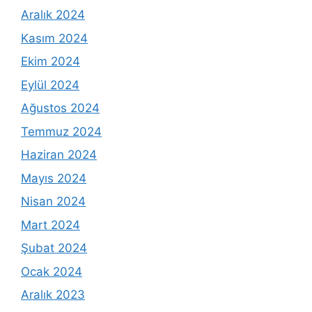
Aralık 2024
Kasım 2024
Ekim 2024
Eylül 2024
Ağustos 2024
Temmuz 2024
Haziran 2024
Mayıs 2024
Nisan 2024
Mart 2024
Şubat 2024
Ocak 2024
Aralık 2023