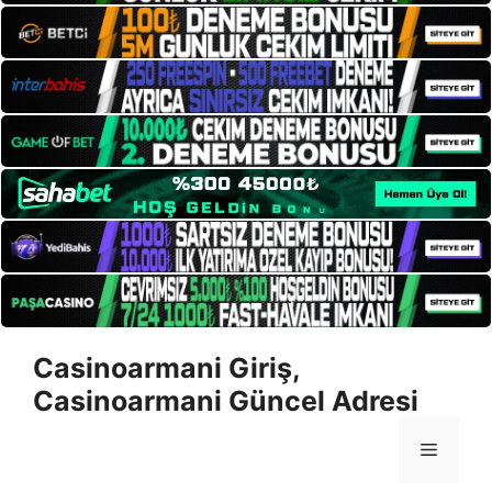
İçeriğe
Casinoarmani Giriş,
atla
Casinoarmani Güncel Adresi
Menü