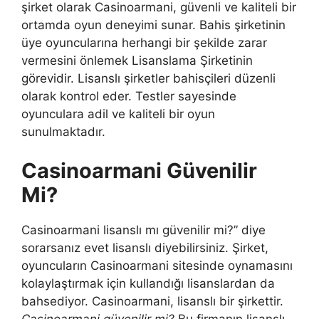
şirket olarak Casinoarmani, güvenli ve kaliteli bir
ortamda oyun deneyimi sunar. Bahis şirketinin
üye oyuncularına herhangi bir şekilde zarar
vermesini önlemek Lisanslama Şirketinin
görevidir. Lisanslı şirketler bahisçileri düzenli
olarak kontrol eder. Testler sayesinde
oyunculara adil ve kaliteli bir oyun
sunulmaktadır.
Casinoarmani Güvenilir
Mi?
Casinoarmani lisanslı mı güvenilir mi?” diye
sorarsanız evet lisanslı diyebilirsiniz. Şirket,
oyuncuların Casinoarmani sitesinde oynamasını
kolaylaştırmak için kullandığı lisanslardan da
bahsediyor. Casinoarmani, lisanslı bir şirkettir.