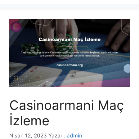
Casinoarmani Maç
İzleme
Nisan 12, 2023
Yazarı:
admin