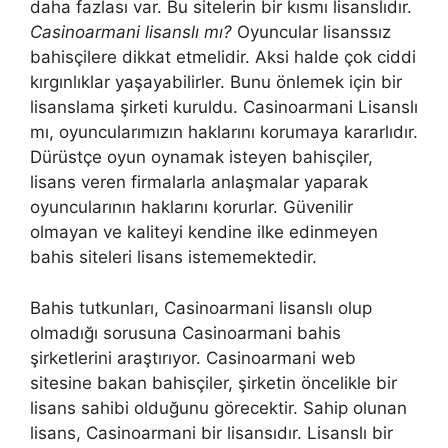
daha fazlası var. Bu sitelerin bir kısmı lisanslıdır.
Casinoarmani lisanslı mı?
Oyuncular lisanssız
bahisçilere dikkat etmelidir. Aksi halde çok ciddi
kırgınlıklar yaşayabilirler. Bunu önlemek için bir
lisanslama şirketi kuruldu. Casinoarmani Lisanslı
mı, oyuncularımızın haklarını korumaya kararlıdır.
Dürüstçe oyun oynamak isteyen bahisçiler,
lisans veren firmalarla anlaşmalar yaparak
oyuncularının haklarını korurlar. Güvenilir
olmayan ve kaliteyi kendine ilke edinmeyen
bahis siteleri lisans istememektedir.
Bahis tutkunları, Casinoarmani lisanslı olup
olmadığı sorusuna Casinoarmani bahis
şirketlerini araştırıyor. Casinoarmani web
sitesine bakan bahisçiler, şirketin öncelikle bir
lisans sahibi olduğunu görecektir. Sahip olunan
lisans, Casinoarmani bir lisansıdır. Lisanslı bir