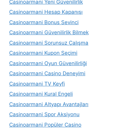
Casinoarmani Yeni Güvenilirlik
Casinoarmani Hesap Kapanışı
Casinoarmani Bonus Sevinci
Casinoarmani Güvenilirlik Bilmek
Casinoarmani Sorunsuz Çalışma
Casinoarmani Kupon Seçimi
Casinoarmani Oyun Güvenilirliği
Casinoarmani Casino Deneyimi
Casinoarmani TV Keyfi
Casinoarmani Kural Engeli
Casinoarmani Altyapı Avantajları
Casinoarmani Spor Aksiyonu
Casinoarmani Popüler Casino