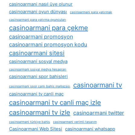
casinoarmani nasıl üye olunur
casinoarmani oyun dünyası
casinoarmani para yatırmak
casinoarmani para yatırma oyuncuları
casinoarmani para çekme
casinoarmani promosyon
casinoarmani promosyon kodu
casinoarmani sitesi
casinoarmani sosyal medya
casinoarmani sosyal medya hesapları
casinoarmani spor bahisleri
casinoarmani tv
casinoarmani spor canlı bahis mağazası
casinoarmani tv canli maç
casinoarmani tv canli maç izle
casinoarmani tv izle
casinoarmani twitter
casinoarmani türkiye bahis
casinoarmani verimli tasarım
Casinoarmani Web Sitesi
casinoarmani whatsapp