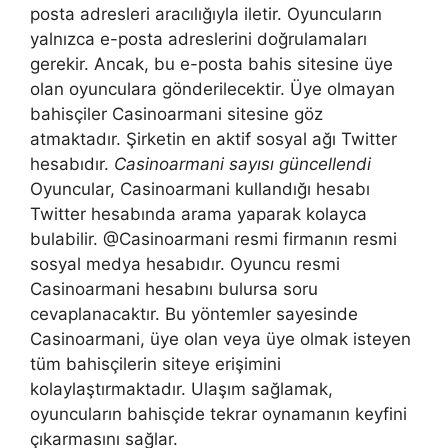
posta adresleri aracılığıyla iletir. Oyuncuların
yalnızca e-posta adreslerini doğrulamaları
gerekir. Ancak, bu e-posta bahis sitesine üye
olan oyunculara gönderilecektir. Üye olmayan
bahisçiler Casinoarmani sitesine göz
atmaktadır. Şirketin en aktif sosyal ağı Twitter
hesabıdır.
Casinoarmani sayısı güncellendi
Oyuncular, Casinoarmani kullandığı hesabı
Twitter hesabında arama yaparak kolayca
bulabilir. @Casinoarmani resmi firmanın resmi
sosyal medya hesabıdır. Oyuncu resmi
Casinoarmani hesabını bulursa soru
cevaplanacaktır. Bu yöntemler sayesinde
Casinoarmani, üye olan veya üye olmak isteyen
tüm bahisçilerin siteye erişimini
kolaylaştırmaktadır. Ulaşım sağlamak,
oyuncuların bahisçide tekrar oynamanın keyfini
çıkarmasını sağlar.