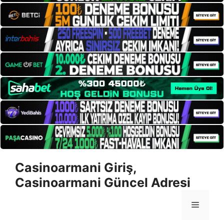
İçeriğe
Casinoarmani Giriş,
atla
Casinoarmani Güncel Adresi
Menü