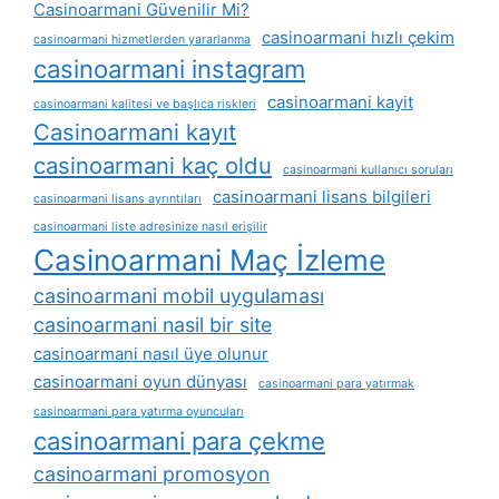
Casinoarmani Güvenilir Mi?
casinoarmani hızlı çekim
casinoarmani hizmetlerden yararlanma
casinoarmani instagram
casinoarmani kayit
casinoarmani kalitesi ve başlıca riskleri
Casinoarmani kayıt
casinoarmani kaç oldu
casinoarmani kullanıcı soruları
casinoarmani lisans bilgileri
casinoarmani lisans ayrıntıları
casinoarmani liste adresinize nasıl erişilir
Casinoarmani Maç İzleme
casinoarmani mobil uygulaması
casinoarmani nasil bir site
casinoarmani nasıl üye olunur
casinoarmani oyun dünyası
casinoarmani para yatırmak
casinoarmani para yatırma oyuncuları
casinoarmani para çekme
casinoarmani promosyon