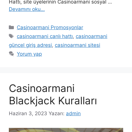
Hattı, site üyelerinin Casinoarmani sosyal …
Devamını oku…
Kategoriler
Casinoarmani Promosyonlar
Etiketler
casinoarmani canlı hattı
,
casinoarmani
güncel giriş adresi
,
casinoarmani sitesi
Yorum yap
Casinoarmani
Blackjack Kuralları
Haziran 3, 2023
Yazarı:
admin