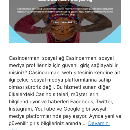
Casinoarmani sosyal ağ Casinoarmani sosyal
medya profilleriniz için güvenli giriş sağlayabilir
misiniz? Casinoarmani web sitesinin kendine ait
ilgi çekici sosyal medya platformlarına sahip
olması sürpriz değil. Bu hizmeti sunan diğer
ülkelerdeki Casino siteleri, müşterilerini
bilgilendiriyor ve haberleri Facebook, Twitter,
Instagram, YouTube ve Google gibi sosyal
medya platformlarında paylaşıyor. Ayrıca yeni ve
güvenilir giriş bilgileriniz anında …
Devamını