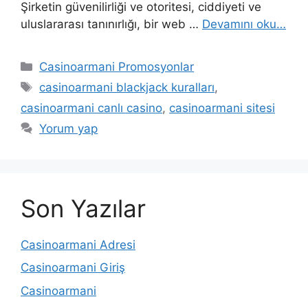
Şirketin güvenilirliği ve otoritesi, ciddiyeti ve
uluslararası tanınırlığı, bir web …
Devamını oku…
Kategoriler
Casinoarmani Promosyonlar
Etiketler
casinoarmani blackjack kuralları
,
casinoarmani canlı casino
,
casinoarmani sitesi
Yorum yap
Son Yazılar
Casinoarmani Adresi
Casinoarmani Giriş
Casinoarmani