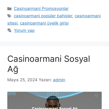
Kategoriler
Casinoarmani Promosyonlar
Etiketler
casinoarmani popüler bahisler
,
casinoarmani
sitesi
,
casinoarmani üyelik girişi
Yorum yap
Casinoarmani Sosyal
Ağ
Mayıs 25, 2024
Yazarı:
admin