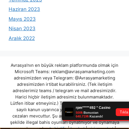
Haziran 2023
Mayıs 2023
Nisan 2023
Aralık 2022
Avrasya'nın en büyük reklam platformunda olmak için
Microsoft Teams:
reklam@avrasyamarketing.com
adresimizden veya Telegram: @Avrasyamarketing
adresimizden irtibat kurabilirsiniz. (Tek iletişim
adreslerimiz teams / telegram ve mail adresimizdir.
Harici hiçbir iletişim adresimiz bulunmamaktadır.
Lütfen itibar etmeyiniz.) Türkiye yasalarına göre 7258
sayılı kanun uyarınca yasa dışı bahis oynamanın
cezaları mevcuttur. Şu an bulunduğunuz site hiç bir
şekilde illegal bahis oyunları oynatmıyor ve oynamaya
aracı olmuyordur.
bahislife
|
husbet
|
girisnerobet
|