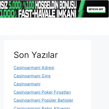
Son Yazılar
Casinoarmani Adresi
Casinoarmani Giriş
Casinoarmani
Casinoarmani Poker Fırsatları
Casinoarmani Popüler Bahisler
Casinoarmani Bahis Altyapısı