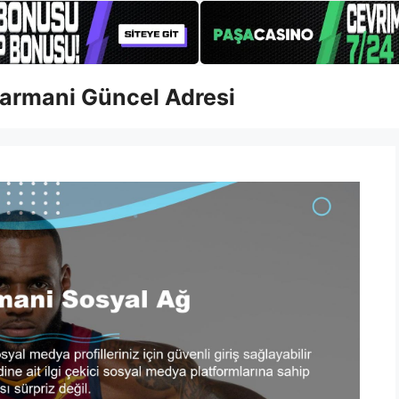
oarmani Güncel Adresi