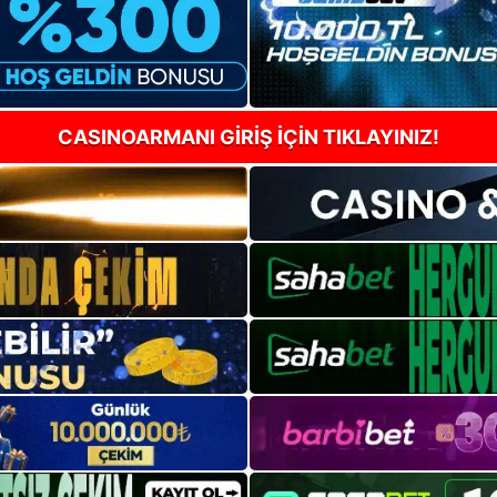
CASINOARMANI GİRİŞ İÇİN TIKLAYINIZ!