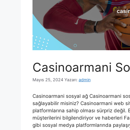
Casinoarmani So
Mayıs 25, 2024
Yazarı:
admin
Casinoarmani sosyal ağ Casinoarmani sosyal
sağlayabilir misiniz? Casinoarmani web sit
platformlarına sahip olması sürpriz değil. 
müşterilerini bilgilendiriyor ve haberleri
gibi sosyal medya platformlarında paylaşıyor