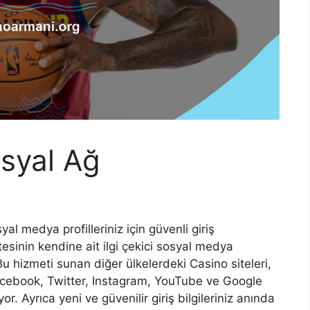
syal Ağ
 medya profilleriniz için güvenli giriş
esinin kendine ait ilgi çekici sosyal medya
Bu hizmeti sunan diğer ülkelerdeki Casino siteleri,
 Facebook, Twitter, Instagram, YouTube ve Google
. Ayrıca yeni ve güvenilir giriş bilgileriniz anında