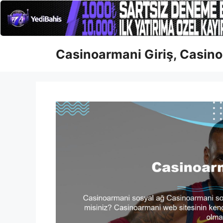
İçeriğe
Casinoarmani Giriş, Casin
atla