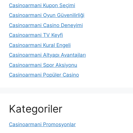
Casinoarmani Kupon Seçimi
Casinoarmani Oyun Güvenilirliği
Casinoarmani Casino Deneyimi
Casinoarmani TV Keyfi
Casinoarmani Kural Engeli
Casinoarmani Altyapı Avantajları
Casinoarmani Spor Aksiyonu
Casinoarmani Popüler Casino
Kategoriler
Casinoarmani Promosyonlar