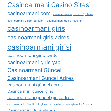
Casinoarmani Casino Sitesi
casinoarmani com
casinoarmani eposta doğrulama
casinoarmani e spor bahisleri
casinoarmani geçiş koşulları
casinoarmani giris
casinoarmani giris adresi
casinoarmani girisi
casinoarmani giris twitter
casinoarmani giris yap
Casinoarmani Güncel
Casinoarmani Güncel Adres
casinoarmani güncel adresi
Casinoarmani güncel giriş
casinoarmani güncel giriş adresi
casinoarmani güvenilir bir şirket mi
casinoarmani güvenilir fırsatlar
Casinoarmani Güvenilir Mi?