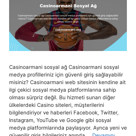
Casinoarmani sosyal ağ Casinoarmani sosyal
medya profilleriniz için güvenli giriş sağlayabilir
misiniz? Casinoarmani web sitesinin kendine ait
ilgi çekici sosyal medya platformlarına sahip
olması sürpriz değil. Bu hizmeti sunan diğer
ülkelerdeki Casino siteleri, müşterilerini
bilgilendiriyor ve haberleri Facebook, Twitter,
Instagram, YouTube ve Google gibi sosyal
medya platformlarında paylaşıyor. Ayrıca yeni ve
güvenilir giriş bilgileriniz anında …
Devamını