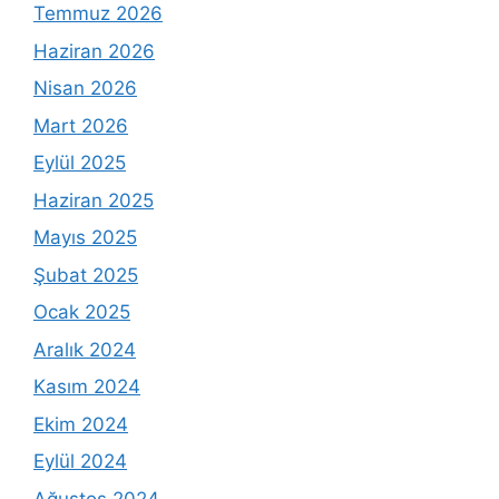
Temmuz 2026
Haziran 2026
Nisan 2026
Mart 2026
Eylül 2025
Haziran 2025
Mayıs 2025
Şubat 2025
Ocak 2025
Aralık 2024
Kasım 2024
Ekim 2024
Eylül 2024
Ağustos 2024