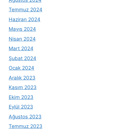
Temmuz 2024
Haziran 2024
Mayıs 2024
Nisan 2024
Mart 2024
Şubat 2024
Ocak 2024
Aralık 2023
Kasım 2023
Ekim 2023
Eylül 2023
Ağustos 2023
Temmuz 2023