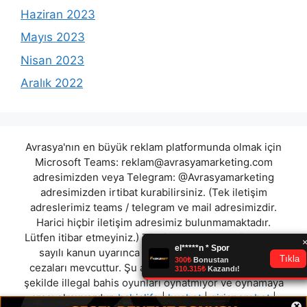
Haziran 2023
Mayıs 2023
Nisan 2023
Aralık 2022
Avrasya'nın en büyük reklam platformunda olmak için
Microsoft Teams:
reklam@avrasyamarketing.com
adresimizden veya Telegram: @Avrasyamarketing
adresimizden irtibat kurabilirsiniz. (Tek iletişim
adreslerimiz teams / telegram ve mail adresimizdir.
Harici hiçbir iletişim adresimiz bulunmamaktadır.
Lütfen itibar etmeyiniz.) Türkiye yasalarına göre 7258
sayılı kanun uyarınca yasa dışı bahis oynamanın
cezaları mevcuttur. Şu an bulunduğunuz site hiç bir
şekilde illegal bahis oyunları oynatmıyor ve oynamaya
aracı olmuyordur.
bahislife
|
husbet
|
girisnerobet
|
×