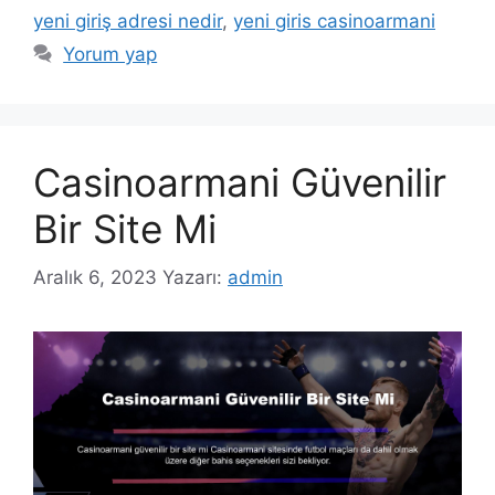
yeni giriş adresi nedir
,
yeni giris casinoarmani
Yorum yap
Casinoarmani Güvenilir
Bir Site Mi
Aralık 6, 2023
Yazarı:
admin