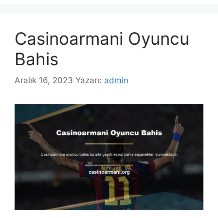
Casinoarmani Oyuncu
Bahis
Aralık 16, 2023
Yazarı:
admin