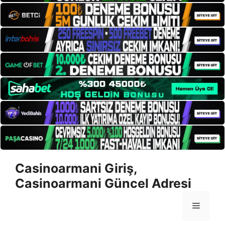
İçeriğe
Casinoarmani Giriş,
atla
Casinoarmani Güncel Adresi
Menü