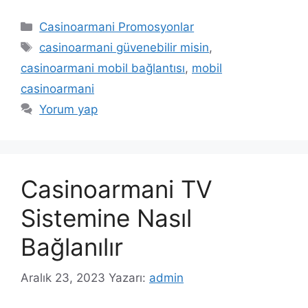
Kategoriler
Casinoarmani Promosyonlar
Etiketler
casinoarmani güvenebilir misin
,
casinoarmani mobil bağlantısı
,
mobil
casinoarmani
Yorum yap
Casinoarmani TV
Sistemine Nasıl
Bağlanılır
Aralık 23, 2023
Yazarı:
admin