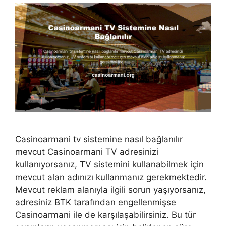
Casinoarmani tv sistemine nasıl bağlanılır
mevcut Casinoarmani TV adresinizi
kullanıyorsanız, TV sistemini kullanabilmek için
mevcut alan adınızı kullanmanız gerekmektedir.
Mevcut reklam alanıyla ilgili sorun yaşıyorsanız,
adresiniz BTK tarafından engellenmişse
Casinoarmani ile de karşılaşabilirsiniz. Bu tür