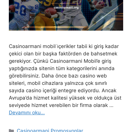
Casinoarmani mobil i̇çerikler tabii ki giriş kadar
çekici olan bir başka faktörden de bahsetmek
gerekiyor. Çünkü Casinoarmani Mobil’e giriş
yaptığınızda sitenin tüm kategorilerini anında
görebilirsiniz. Daha önce bazı casino web
siteleri, mobil cihazlara yalnızca çok sınırlı
sayıda casino içeriği entegre ediyordu. Ancak
Avrupa’da hizmet kalitesi yüksek ve oldukça üst
seviyede hizmet verebilen bir firma olarak …
Devamını oku…
Kategoriler
Casinoarmani Promosyonlar