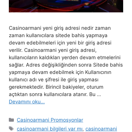
Casinoarmani yeni giriş adresi nedir zaman
zaman kullanıcılara sitede bahis yapmaya
devam edebilmeleri için yeni bir giriş adresi
verilir. Casinoarmani yeni giriş adresi,
kullanıcıların kaldıkları yerden devam etmelerini
sağlar. Adres değişikliğinden sonra Sitede bahis
yapmaya devam edebilmek için Kullanıcının
kullanıcı adı ve şifresi ile giriş yapması
gerekmektedir. Birincil bakiyeler, oturum
açtıktan sonra kullanıcılara atanır. Bu …
Devamını oku…
Kategoriler
Casinoarmani Promosyonlar
Etiketler
casinoarmani bilgileri var mı
,
casinoarmani