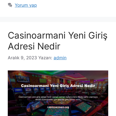
Yorum yap
Casinoarmani Yeni Giriş
Adresi Nedir
Aralık 9, 2023
Yazarı:
admin