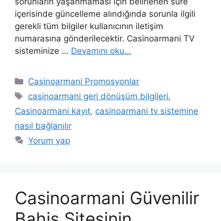
sorunların yaşanmaması için belirlenen süre
içerisinde güncelleme alındığında sorunla ilgili
gerekli tüm bilgiler kullanıcının iletişim
numarasına gönderilecektir. Casinoarmani TV
sisteminize …
Devamını oku…
Kategoriler
Casinoarmani Promosyonlar
Etiketler
casinoarmani geri dönüşüm bilgileri
,
Casinoarmani kayıt
,
casinoarmani tv sistemine
nasıl bağlanılır
Yorum yap
Casinoarmani Güvenilir
Bahis Sitesinin