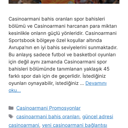
Casinoarmani bahis oranları spor bahisleri
bölümü ve Casinoarmani harcanan para miktarı
kesinlikle onların güçlü yönleridir. Casinoarmani
Sportsbook bölgeye özel koşullar altında
Avrupa’nın en iyi bahis seviyelerini sunmaktadır.
Bu anlayış sadece futbol ve basketbol oyunları
için değil aynı zamanda Casinoarmani spor
bahisleri bölümünde tanımlanan yaklaşık 45
farklı spor dalı için de geçerlidir. İstediğiniz
oyunları oynayabilir, istediğiniz …
Devamını
oku…
Kategoriler
Casinoarmani Promosyonlar
Etiketler
casinoarmani bahis oranları
,
güncel adresi
casinoarmani
,
yeni casinoarmani bağlantısı