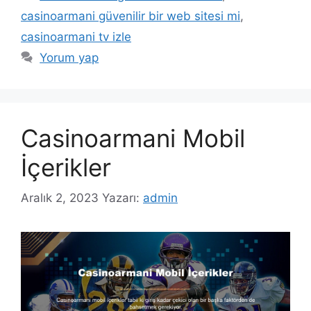
casinoarmani güvenilir bir web sitesi mi
,
casinoarmani tv izle
Yorum yap
Casinoarmani Mobil
İçerikler
Aralık 2, 2023
Yazarı:
admin