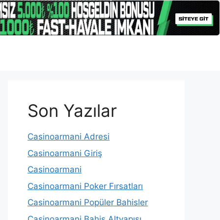
Son Yazılar
Casinoarmani Adresi
Casinoarmani Giriş
Casinoarmani
Casinoarmani Poker Fırsatları
Casinoarmani Popüler Bahisler
Casinoarmani Bahis Altyapısı