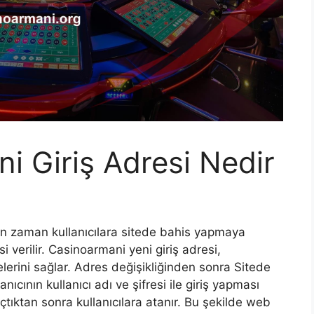
i Giriş Adresi Nedir
an zaman kullanıcılara sitede bahis yapmaya
i verilir. Casinoarmani yeni giriş adresi,
elerini sağlar. Adres değişikliğinden sonra Sitede
cının kullanıcı adı ve şifresi ile giriş yapması
çtıktan sonra kullanıcılara atanır. Bu şekilde web