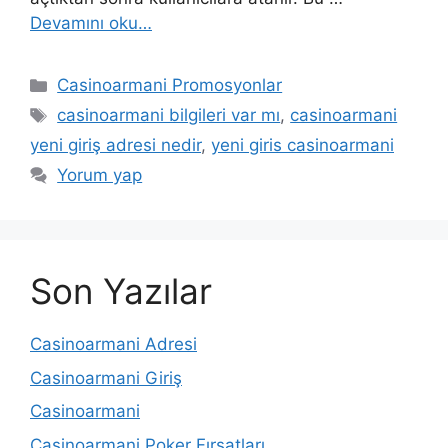
Devamını oku…
Kategoriler
Casinoarmani Promosyonlar
Etiketler
casinoarmani bilgileri var mı
,
casinoarmani
yeni giriş adresi nedir
,
yeni giris casinoarmani
Yorum yap
Son Yazılar
Casinoarmani Adresi
Casinoarmani Giriş
Casinoarmani
Casinoarmani Poker Fırsatları