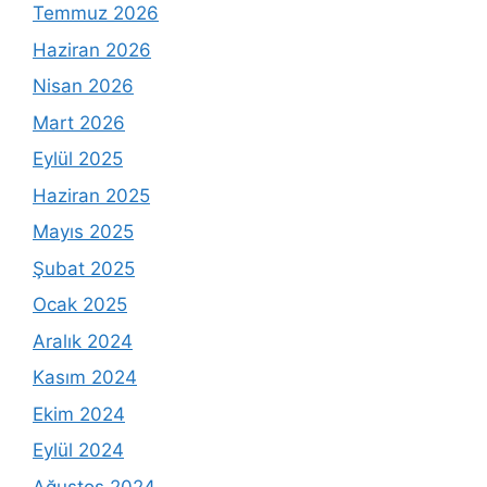
Temmuz 2026
Haziran 2026
Nisan 2026
Mart 2026
Eylül 2025
Haziran 2025
Mayıs 2025
Şubat 2025
Ocak 2025
Aralık 2024
Kasım 2024
Ekim 2024
Eylül 2024
Ağustos 2024