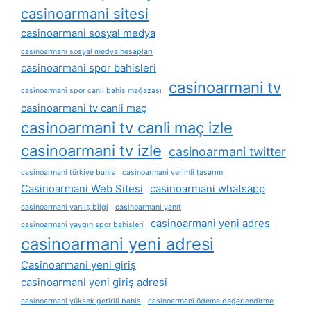
casinoarmani sitesi
casinoarmani sosyal medya
casinoarmani sosyal medya hesapları
casinoarmani spor bahisleri
casinoarmani tv
casinoarmani spor canlı bahis mağazası
casinoarmani tv canli maç
casinoarmani tv canli maç izle
casinoarmani tv izle
casinoarmani twitter
casinoarmani türkiye bahis
casinoarmani verimli tasarım
Casinoarmani Web Sitesi
casinoarmani whatsapp
casinoarmani yanlış bilgi
casinoarmani yanıt
casinoarmani yeni adres
casinoarmani yaygın spor bahisleri
casinoarmani yeni adresi
Casinoarmani yeni giriş
casinoarmani yeni giriş adresi
casinoarmani yüksek getirili bahis
casinoarmani ödeme değerlendirme