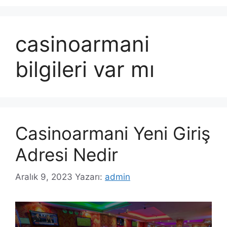
casinoarmani
bilgileri var mı
Casinoarmani Yeni Giriş
Adresi Nedir
Aralık 9, 2023
Yazarı:
admin