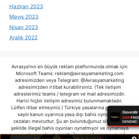
Haziran 2023
Mayıs 2023
Nisan 2023
Aralık 2022
Avrasya'nın en büyük reklam platformunda olmak için
Microsoft Teams:
reklam@avrasyamarketing.com
adresimizden veya Telegram: @Avrasyamarketing
adresimizden irtibat kurabilirsiniz. (Tek iletişim
adreslerimiz teams / telegram ve mail adresimizdir.
Harici hiçbir iletişim adresimiz bulunmamaktadır.
Lütfen itibar etmeyiniz.) Türkiye yasalarına göre 7258
sayılı kanun uyarınca yasa dışı bahis oynamanın
cezaları mevcuttur. Şu an bulunduğunuz site hiç bir
şekilde illegal bahis oyunları oynatmıyor ve oynamaya
aracı olmuyordur.
bahislife
|
husbet
|
girisnerobet
|
×