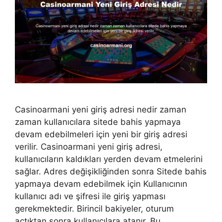
Casinoarmani yeni giriş adresi nedir zaman
zaman kullanıcılara sitede bahis yapmaya
devam edebilmeleri için yeni bir giriş adresi
verilir. Casinoarmani yeni giriş adresi,
kullanıcıların kaldıkları yerden devam etmelerini
sağlar. Adres değişikliğinden sonra Sitede bahis
yapmaya devam edebilmek için Kullanıcının
kullanıcı adı ve şifresi ile giriş yapması
gerekmektedir. Birincil bakiyeler, oturum
açtıktan sonra kullanıcılara atanır. Bu …