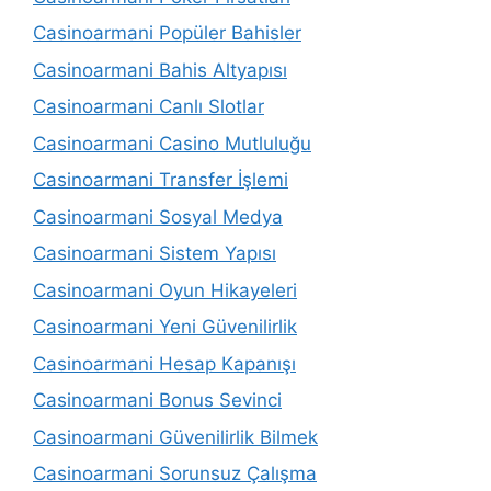
Casinoarmani Popüler Bahisler
Casinoarmani Bahis Altyapısı
Casinoarmani Canlı Slotlar
Casinoarmani Casino Mutluluğu
Casinoarmani Transfer İşlemi
Casinoarmani Sosyal Medya
Casinoarmani Sistem Yapısı
Casinoarmani Oyun Hikayeleri
Casinoarmani Yeni Güvenilirlik
Casinoarmani Hesap Kapanışı
Casinoarmani Bonus Sevinci
Casinoarmani Güvenilirlik Bilmek
Casinoarmani Sorunsuz Çalışma