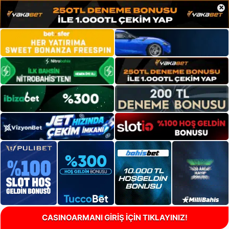
×
CASINOARMANI GİRİŞ İÇİN TIKLAYINIZ!