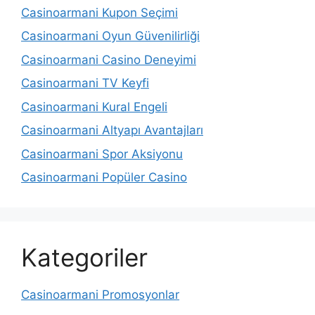
Casinoarmani Kupon Seçimi
Casinoarmani Oyun Güvenilirliği
Casinoarmani Casino Deneyimi
Casinoarmani TV Keyfi
Casinoarmani Kural Engeli
Casinoarmani Altyapı Avantajları
Casinoarmani Spor Aksiyonu
Casinoarmani Popüler Casino
Kategoriler
Casinoarmani Promosyonlar