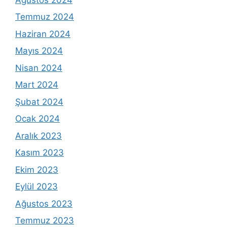
Temmuz 2024
Haziran 2024
Mayıs 2024
Nisan 2024
Mart 2024
Şubat 2024
Ocak 2024
Aralık 2023
Kasım 2023
Ekim 2023
Eylül 2023
Ağustos 2023
Temmuz 2023