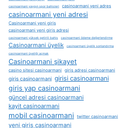
casinoarmani yeni adres
casinoarmani yaygın spor bahisleri
casinoarmani yeni adresi
Casinoarmani yeni giriş
casinoarmani yeni giriş adresi
casinoarmani yüksek getirili bahis
casinoarmani ödeme değerlendirme
Casinoarmani üyelik
casinoarmani üyelik sonlandırma
casinoarmani üyeliği açmak
Casinoarmani şikayet
casino sitesi casinoarmani
giris adresi casinoarmani
girisi casinoarmani
giris casinoarmani
giris yap casinoarmani
güncel adresi casinoarmani
kayit casinoarmani
mobil casinoarmani
twitter casinoarmani
yeni giris casinoarmani