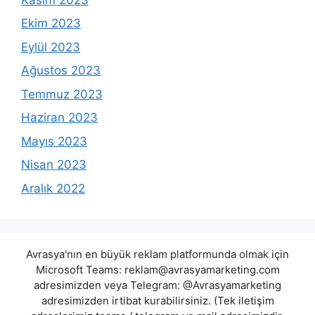
Ekim 2023
Eylül 2023
Ağustos 2023
Temmuz 2023
Haziran 2023
Mayıs 2023
Nisan 2023
Aralık 2022
Avrasya'nın en büyük reklam platformunda olmak için
Microsoft Teams:
reklam@avrasyamarketing.com
adresimizden veya Telegram: @Avrasyamarketing
adresimizden irtibat kurabilirsiniz. (Tek iletişim