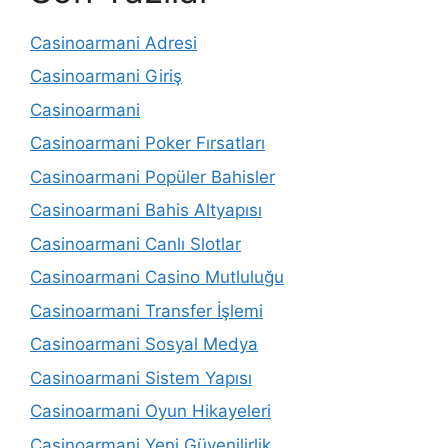
Casinoarmani Adresi
Casinoarmani Giriş
Casinoarmani
Casinoarmani Poker Fırsatları
Casinoarmani Popüler Bahisler
Casinoarmani Bahis Altyapısı
Casinoarmani Canlı Slotlar
Casinoarmani Casino Mutluluğu
Casinoarmani Transfer İşlemi
Casinoarmani Sosyal Medya
Casinoarmani Sistem Yapısı
Casinoarmani Oyun Hikayeleri
Casinoarmani Yeni Güvenilirlik