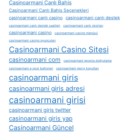
Casinoarmani Canlı Bahis
Casinoarmani Canlı Bahis Seçenekleri
casinoarmani canlı casino
casinoarmani canlı destek
casinoarmani canlı destek saatleri
casinoarmani canlı skorları
casinoarmani casino
casinoarmani casino menüsü
casinoarmani casino oyuncuları
Casinoarmani Casino Sitesi
casinoarmani com
casinoarmani eposta doğrulama
casinoarmani e spor bahisleri
casinoarmani geçiş koşulları
casinoarmani giris
casinoarmani giris adresi
casinoarmani girisi
casinoarmani giris twitter
casinoarmani giris yap
Casinoarmani Güncel