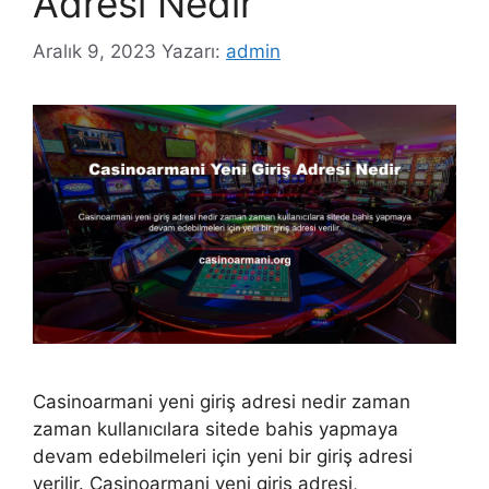
Adresi Nedir
Aralık 9, 2023
Yazarı:
admin
Casinoarmani yeni giriş adresi nedir zaman
zaman kullanıcılara sitede bahis yapmaya
devam edebilmeleri için yeni bir giriş adresi
verilir. Casinoarmani yeni giriş adresi,