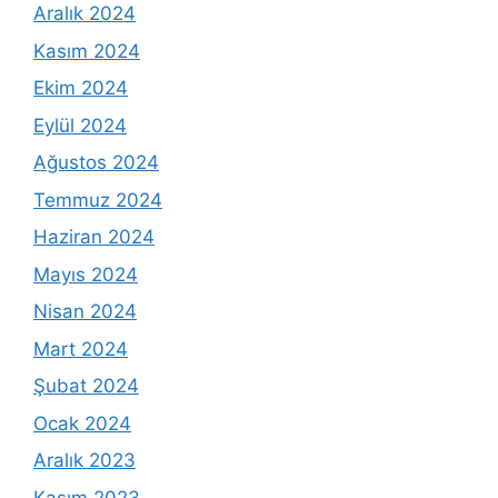
Aralık 2024
Kasım 2024
Ekim 2024
Eylül 2024
Ağustos 2024
Temmuz 2024
Haziran 2024
Mayıs 2024
Nisan 2024
Mart 2024
Şubat 2024
Ocak 2024
Aralık 2023
Kasım 2023