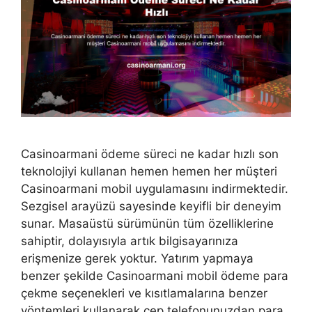
Casinoarmani ödeme süreci ne kadar hızlı son
teknolojiyi kullanan hemen hemen her müşteri
Casinoarmani mobil uygulamasını indirmektedir.
Sezgisel arayüzü sayesinde keyifli bir deneyim
sunar. Masaüstü sürümünün tüm özelliklerine
sahiptir, dolayısıyla artık bilgisayarınıza
erişmenize gerek yoktur. Yatırım yapmaya
benzer şekilde Casinoarmani mobil ödeme para
çekme seçenekleri ve kısıtlamalarına benzer
yöntemleri kullanarak cep telefonunuzdan para