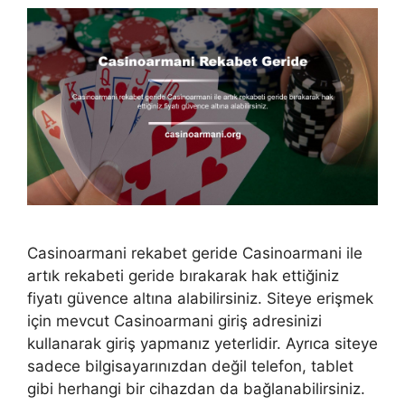
Casinoarmani rekabet geride Casinoarmani ile
artık rekabeti geride bırakarak hak ettiğiniz
fiyatı güvence altına alabilirsiniz. Siteye erişmek
için mevcut Casinoarmani giriş adresinizi
kullanarak giriş yapmanız yeterlidir. Ayrıca siteye
sadece bilgisayarınızdan değil telefon, tablet
gibi herhangi bir cihazdan da bağlanabilirsiniz.