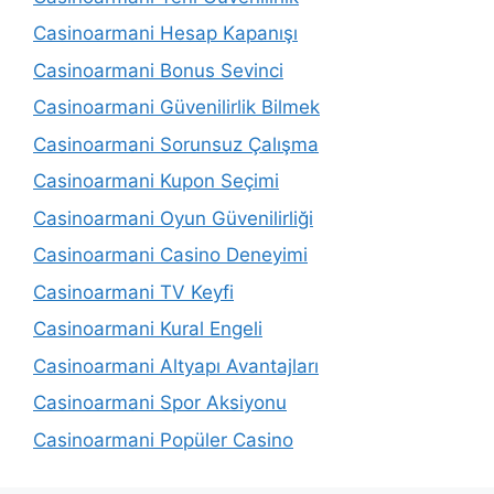
Casinoarmani Hesap Kapanışı
Casinoarmani Bonus Sevinci
Casinoarmani Güvenilirlik Bilmek
Casinoarmani Sorunsuz Çalışma
Casinoarmani Kupon Seçimi
Casinoarmani Oyun Güvenilirliği
Casinoarmani Casino Deneyimi
Casinoarmani TV Keyfi
Casinoarmani Kural Engeli
Casinoarmani Altyapı Avantajları
Casinoarmani Spor Aksiyonu
Casinoarmani Popüler Casino