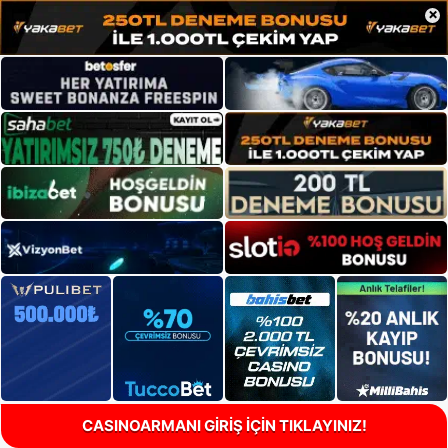
×
CASINOARMANI GİRİŞ İÇİN TIKLAYINIZ!