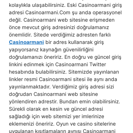
kolaylıkla ulaşabilirsiniz. Eski Casinoarmani giriş
adresi Casinoarmani.Com şu anda operasyonel
değil. Casinoarmani web sitesine erişmeden
önce mevcut giriş adresinizi doğrulamanız
önemlidir. Sitede verdiğimiz adresten farklı
Casinoarmani
bir adres kullanarak giriş
yapıyorsanız kaynağın güvenilirliğini
doğrulamanızı öneririz. En doğru ve güncel giriş
linkini edinmek için Casinoarmani Twitter
hesabında bulabilirsiniz. Sitemizde yayınlanan
linkler resmi Casinoarmani sitesi ile aynı anda
yayınlanmaktadır. Verdiğimiz giriş adresi sizi
doğrudan Casinoarmani web sitesine
yönlendiren adrestir. Bundan emin olabilirsiniz.
Sürekli olarak en kesin ve güncel adresi
sağladığı için web sitemizi yer imlerinize
eklemenizi öneririz. Oyun ve casino sitelerine
uygulanan kısıtlamaların aynısı Casinoarmani