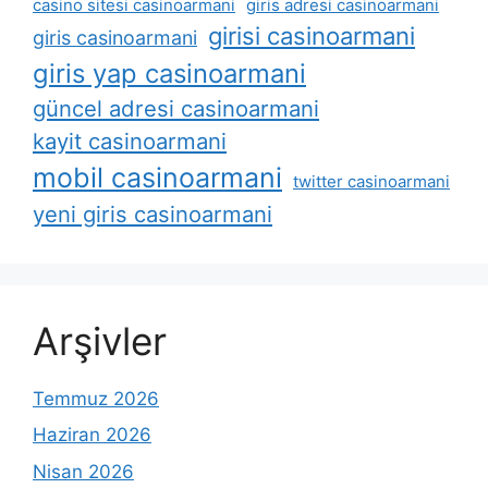
casino sitesi casinoarmani
giris adresi casinoarmani
girisi casinoarmani
giris casinoarmani
giris yap casinoarmani
güncel adresi casinoarmani
kayit casinoarmani
mobil casinoarmani
twitter casinoarmani
yeni giris casinoarmani
Arşivler
Temmuz 2026
Haziran 2026
Nisan 2026