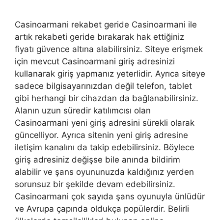
Casinoarmani rekabet geride Casinoarmani ile
artık rekabeti geride bırakarak hak ettiğiniz
fiyatı güvence altına alabilirsiniz. Siteye erişmek
için mevcut Casinoarmani giriş adresinizi
kullanarak giriş yapmanız yeterlidir. Ayrıca siteye
sadece bilgisayarınızdan değil telefon, tablet
gibi herhangi bir cihazdan da bağlanabilirsiniz.
Alanın uzun süredir katılımcısı olan
Casinoarmani yeni giriş adresini sürekli olarak
güncelliyor. Ayrıca sitenin yeni giriş adresine
iletişim kanalını da takip edebilirsiniz. Böylece
giriş adresiniz değişse bile anında bildirim
alabilir ve şans oyununuzda kaldığınız yerden
sorunsuz bir şekilde devam edebilirsiniz.
Casinoarmani çok sayıda şans oyunuyla ünlüdür
ve Avrupa çapında oldukça popülerdir. Belirli