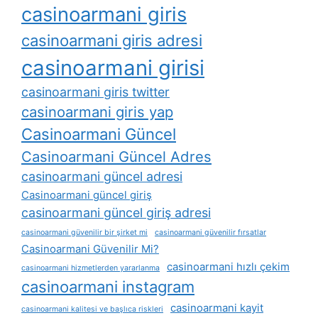
casinoarmani giris
casinoarmani giris adresi
casinoarmani girisi
casinoarmani giris twitter
casinoarmani giris yap
Casinoarmani Güncel
Casinoarmani Güncel Adres
casinoarmani güncel adresi
Casinoarmani güncel giriş
casinoarmani güncel giriş adresi
casinoarmani güvenilir bir şirket mi
casinoarmani güvenilir fırsatlar
Casinoarmani Güvenilir Mi?
casinoarmani hızlı çekim
casinoarmani hizmetlerden yararlanma
casinoarmani instagram
casinoarmani kayit
casinoarmani kalitesi ve başlıca riskleri