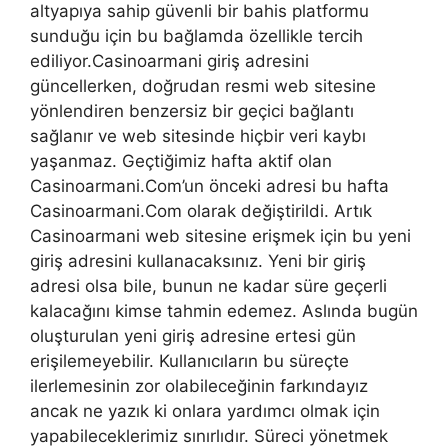
altyapıya sahip güvenli bir bahis platformu
sunduğu için bu bağlamda özellikle tercih
ediliyor.Casinoarmani giriş adresini
güncellerken, doğrudan resmi web sitesine
yönlendiren benzersiz bir geçici bağlantı
sağlanır ve web sitesinde hiçbir veri kaybı
yaşanmaz. Geçtiğimiz hafta aktif olan
Casinoarmani.Com’un önceki adresi bu hafta
Casinoarmani.Com olarak değiştirildi. Artık
Casinoarmani web sitesine erişmek için bu yeni
giriş adresini kullanacaksınız. Yeni bir giriş
adresi olsa bile, bunun ne kadar süre geçerli
kalacağını kimse tahmin edemez. Aslında bugün
oluşturulan yeni giriş adresine ertesi gün
erişilemeyebilir. Kullanıcıların bu süreçte
ilerlemesinin zor olabileceğinin farkındayız
ancak ne yazık ki onlara yardımcı olmak için
yapabileceklerimiz sınırlıdır. Süreci yönetmek