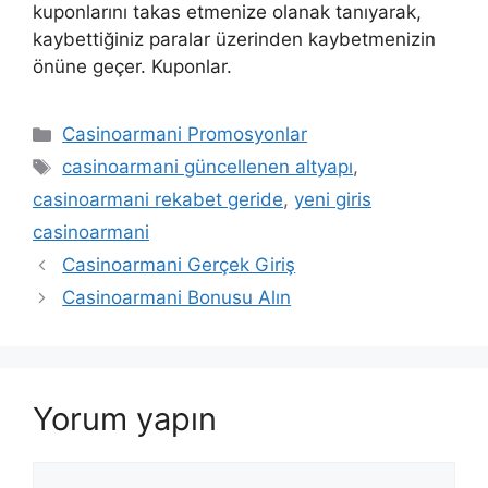
kuponlarını takas etmenize olanak tanıyarak,
kaybettiğiniz paralar üzerinden kaybetmenizin
önüne geçer. Kuponlar.
Kategoriler
Casinoarmani Promosyonlar
Etiketler
casinoarmani güncellenen altyapı
,
casinoarmani rekabet geride
,
yeni giris
casinoarmani
Casinoarmani Gerçek Giriş
Casinoarmani Bonusu Alın
Yorum yapın
Yorum