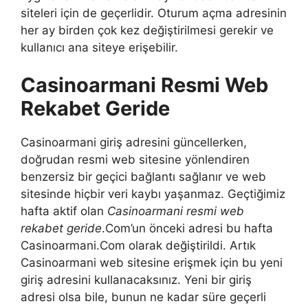
siteleri için de geçerlidir. Oturum açma adresinin
her ay birden çok kez değiştirilmesi gerekir ve
kullanıcı ana siteye erişebilir.
Casinoarmani Resmi Web
Rekabet Geride
Casinoarmani giriş adresini güncellerken,
doğrudan resmi web sitesine yönlendiren
benzersiz bir geçici bağlantı sağlanır ve web
sitesinde hiçbir veri kaybı yaşanmaz. Geçtiğimiz
hafta aktif olan
Casinoarmani resmi web
rekabet geride
.Com’un önceki adresi bu hafta
Casinoarmani.Com olarak değiştirildi. Artık
Casinoarmani web sitesine erişmek için bu yeni
giriş adresini kullanacaksınız. Yeni bir giriş
adresi olsa bile, bunun ne kadar süre geçerli