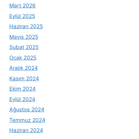
Mart 2026
Eylül 2025
Haziran 2025
Mayıs 2025
Şubat 2025
Ocak 2025
Aralık 2024
Kasım 2024
Ekim 2024
Eylül 2024
Ağustos 2024
Temmuz 2024
Haziran 2024