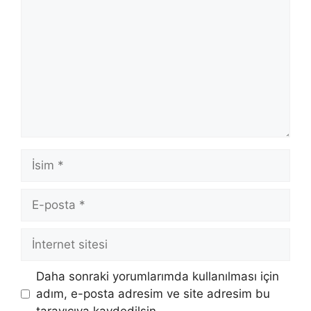
İsim
E-
posta
İnternet
sitesi
Daha sonraki yorumlarımda kullanılması için
adım, e-posta adresim ve site adresim bu