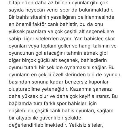
hitap eden daha az bilinen oyunlar gibi çok
sayıda heyecan verici spor da bulunmaktadır.
Bir bahis sitesinin yasallığının belirlenmesinde
en önemli faktör canlı bahistir, bu da onu
yüksek puanlara ve çok çeşitli alt seçeneklere
sahip diğer sitelerden ayırır. Yan bahisler, skor
oyunları veya toplam goller ve hangi takımın ve
oyuncunun gol atacağını tahmin etmek gibi
diğer birçok güçlü alt seçenek, bahisçilerin
oyunu tutarlı bir şekilde oynamasını sağlar. Bu
oyunların en çekici özelliklerinden biri de oyunun
başından sonuna kadar benzersiz kuponlar
oluşturabilme yeteneğidir. Kazanma şansınız
daha yüksek olur ve daha çok keyif alırsınız. Bu
bağlamda tüm farklı spor bahisleri için
erişilebilen çeşitli canlı bahis oyunları, sağlam
bir altyapı ile güvenli bir şekilde
değerlendirilebilmektedir. Yetkisiz siteler,