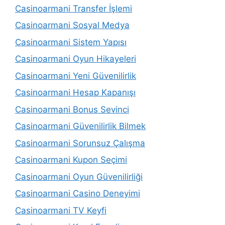
Casinoarmani Transfer İşlemi
Casinoarmani Sosyal Medya
Casinoarmani Sistem Yapısı
Casinoarmani Oyun Hikayeleri
Casinoarmani Yeni Güvenilirlik
Casinoarmani Hesap Kapanışı
Casinoarmani Bonus Sevinci
Casinoarmani Güvenilirlik Bilmek
Casinoarmani Sorunsuz Çalışma
Casinoarmani Kupon Seçimi
Casinoarmani Oyun Güvenilirliği
Casinoarmani Casino Deneyimi
Casinoarmani TV Keyfi