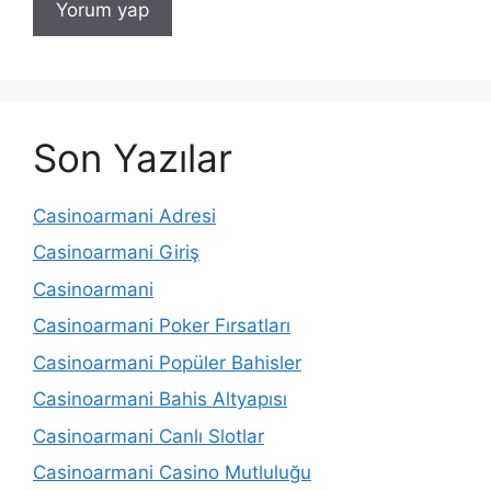
Son Yazılar
Casinoarmani Adresi
Casinoarmani Giriş
Casinoarmani
Casinoarmani Poker Fırsatları
Casinoarmani Popüler Bahisler
Casinoarmani Bahis Altyapısı
Casinoarmani Canlı Slotlar
Casinoarmani Casino Mutluluğu