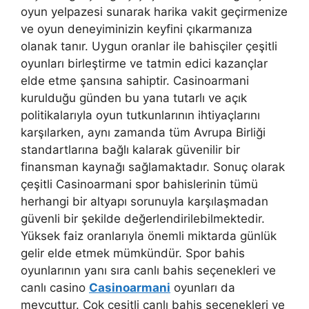
oyun yelpazesi sunarak harika vakit geçirmenize
ve oyun deneyiminizin keyfini çıkarmanıza
olanak tanır. Uygun oranlar ile bahisçiler çeşitli
oyunları birleştirme ve tatmin edici kazançlar
elde etme şansına sahiptir. Casinoarmani
kurulduğu günden bu yana tutarlı ve açık
politikalarıyla oyun tutkunlarının ihtiyaçlarını
karşılarken, aynı zamanda tüm Avrupa Birliği
standartlarına bağlı kalarak güvenilir bir
finansman kaynağı sağlamaktadır. Sonuç olarak
çeşitli Casinoarmani spor bahislerinin tümü
herhangi bir altyapı sorunuyla karşılaşmadan
güvenli bir şekilde değerlendirilebilmektedir.
Yüksek faiz oranlarıyla önemli miktarda günlük
gelir elde etmek mümkündür. Spor bahis
oyunlarının yanı sıra canlı bahis seçenekleri ve
canlı casino
Casinoarmani
oyunları da
mevcuttur. Çok çeşitli canlı bahis seçenekleri ve