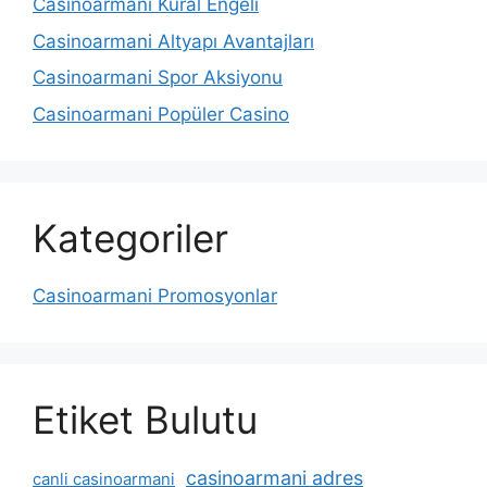
Casinoarmani Kural Engeli
Casinoarmani Altyapı Avantajları
Casinoarmani Spor Aksiyonu
Casinoarmani Popüler Casino
Kategoriler
Casinoarmani Promosyonlar
Etiket Bulutu
casinoarmani adres
canli casinoarmani