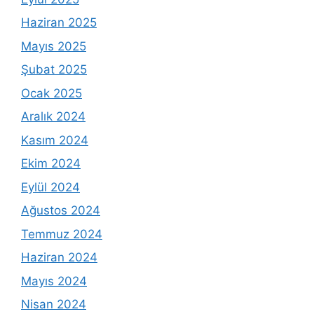
Haziran 2025
Mayıs 2025
Şubat 2025
Ocak 2025
Aralık 2024
Kasım 2024
Ekim 2024
Eylül 2024
Ağustos 2024
Temmuz 2024
Haziran 2024
Mayıs 2024
Nisan 2024