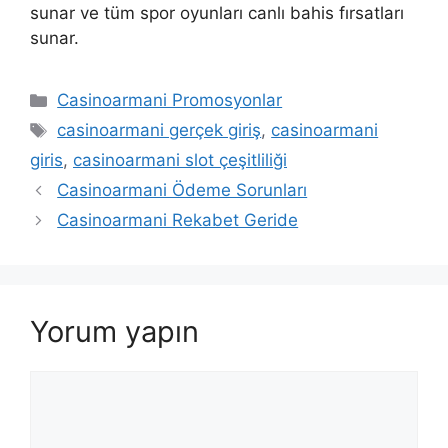
sunar ve tüm spor oyunları canlı bahis fırsatları
sunar.
Kategoriler
Casinoarmani Promosyonlar
Etiketler
casinoarmani gerçek giriş
,
casinoarmani
giris
,
casinoarmani slot çeşitliliği
Casinoarmani Ödeme Sorunları
Casinoarmani Rekabet Geride
Yorum yapın
Yorum