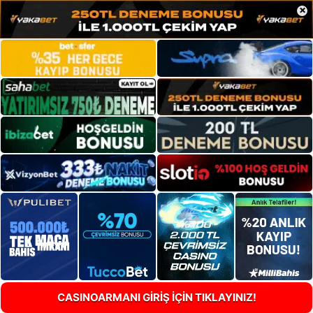
×
CASINOARMANI GİRİŞ İÇİN TIKLAYINIZ!