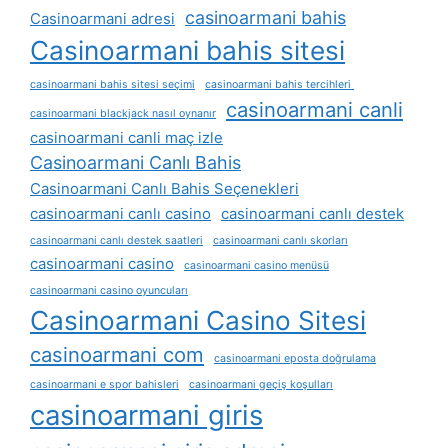
casinoarmani bahis
Casinoarmani adresi
Casinoarmani bahis sitesi
casinoarmani bahis sitesi seçimi
casinoarmani bahis tercihleri ​​
casinoarmani canli
casinoarmani blackjack nasıl oynanır
casinoarmani canli maç izle
Casinoarmani Canlı Bahis
Casinoarmani Canlı Bahis Seçenekleri
casinoarmani canlı casino
casinoarmani canlı destek
casinoarmani canlı destek saatleri
casinoarmani canlı skorları
casinoarmani casino
casinoarmani casino menüsü
casinoarmani casino oyuncuları
Casinoarmani Casino Sitesi
casinoarmani com
casinoarmani eposta doğrulama
casinoarmani e spor bahisleri
casinoarmani geçiş koşulları
casinoarmani giris