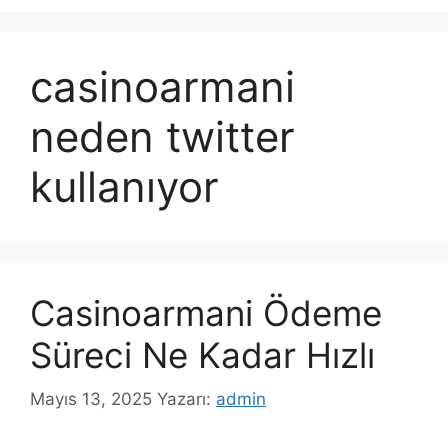
casinoarmani
neden twitter
kullanıyor
Casinoarmani Ödeme
Süreci Ne Kadar Hızlı
Mayıs 13, 2025
Yazarı:
admin