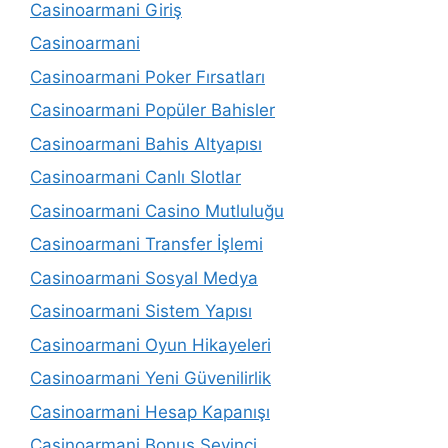
Casinoarmani Giriş
Casinoarmani
Casinoarmani Poker Fırsatları
Casinoarmani Popüler Bahisler
Casinoarmani Bahis Altyapısı
Casinoarmani Canlı Slotlar
Casinoarmani Casino Mutluluğu
Casinoarmani Transfer İşlemi
Casinoarmani Sosyal Medya
Casinoarmani Sistem Yapısı
Casinoarmani Oyun Hikayeleri
Casinoarmani Yeni Güvenilirlik
Casinoarmani Hesap Kapanışı
Casinoarmani Bonus Sevinci