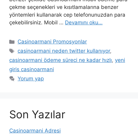
çekme seçenekleri ve kısıtlamalarına benzer
yöntemleri kullanarak cep telefonunuzdan para
çekebilirsiniz. Mobil …
Devamını oku…
Kategoriler
Casinoarmani Promosyonlar
Etiketler
casinoarmani neden twitter kullanıyor
,
casinoarmani ödeme süreci ne kadar hızlı
,
yeni
giris casinoarmani
Yorum yap
Son Yazılar
Casinoarmani Adresi