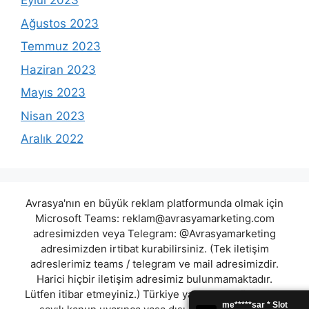
Eylül 2023
Ağustos 2023
Temmuz 2023
Haziran 2023
Mayıs 2023
Nisan 2023
Aralık 2022
Avrasya'nın en büyük reklam platformunda olmak için
Microsoft Teams:
reklam@avrasyamarketing.com
adresimizden veya Telegram: @Avrasyamarketing
adresimizden irtibat kurabilirsiniz. (Tek iletişim
adreslerimiz teams / telegram ve mail adresimizdir.
Harici hiçbir iletişim adresimiz bulunmamaktadır.
Lütfen itibar etmeyiniz.) Türkiye yasalarına göre 7258