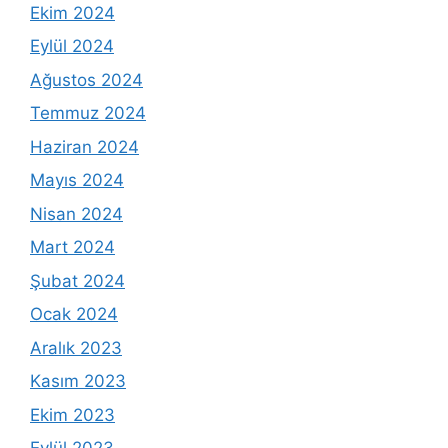
Ekim 2024
Eylül 2024
Ağustos 2024
Temmuz 2024
Haziran 2024
Mayıs 2024
Nisan 2024
Mart 2024
Şubat 2024
Ocak 2024
Aralık 2023
Kasım 2023
Ekim 2023