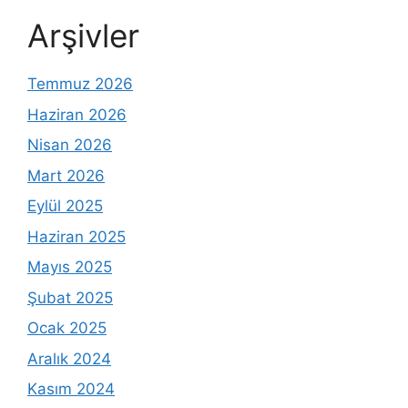
Arşivler
Temmuz 2026
Haziran 2026
Nisan 2026
Mart 2026
Eylül 2025
Haziran 2025
Mayıs 2025
Şubat 2025
Ocak 2025
Aralık 2024
Kasım 2024