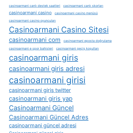
casinoarmani canlı destek saatleri
casinoarmani canlı skorları
casinoarmani casino
casinoarmani casino menüsü
casinoarmani casino oyuncuları
Casinoarmani Casino Sitesi
casinoarmani com
casinoarmani eposta doğrulama
casinoarmani e spor bahisleri
casinoarmani geçiş koşulları
casinoarmani giris
casinoarmani giris adresi
casinoarmani girisi
casinoarmani giris twitter
casinoarmani giris yap
Casinoarmani Güncel
Casinoarmani Güncel Adres
casinoarmani güncel adresi