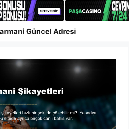
oarmani Güncel Adresi