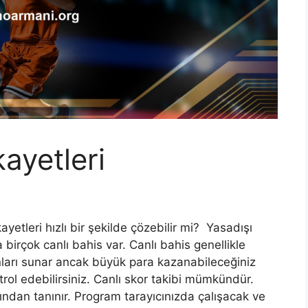
ayetleri
etleri hızlı bir şekilde çözebilir mi? Yasadışı
irçok canlı bahis var. Canlı bahis genellikle
nları sunar ancak büyük para kazanabileceğiniz
trol edebilirsiniz. Canlı skor takibi mümkündür.
fından tanınır. Program tarayıcınızda çalışacak ve