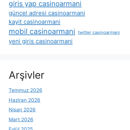
giris yap casinoarmani
güncel adresi casinoarmani
kayit casinoarmani
mobil casinoarmani
twitter casinoarmani
yeni giris casinoarmani
Arşivler
Temmuz 2026
Haziran 2026
Nisan 2026
Mart 2026
Eylül 2025