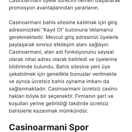
Casinoarmani üyelik sürecini hemen başlatarak
promosyon avantajlarından yararlanın.
Casinoarmani bahis sitesine katılmak için giriş
adresinizdeki “Kayıt Ol” butonuna tıklamanız
gerekmektedir. Mevcut giriş adresinizi üyelerle
paylaşarak sınırsız etkileşim alanı sağlayın.
Casinoarmani, alan adı fonksiyonunu sayısal
olarak nihai adres olarak belirledi ve üyelerine
bildirimde bulundu. Bahis sitesine yeni üye
çekebilmek için genellikle bonuslar verilmekte
ve ayrıca ücretsiz bahis oynama imkanı da
sağlanmaktadır. Casinoarmani ücretsiz casino
hakları böyle bir seçenektir. Firmanın şart ve
koşulları yerine getirildiği takdirde ücretsiz
bahislerle kazanmak mümkündür.
Casinoarmani Spor