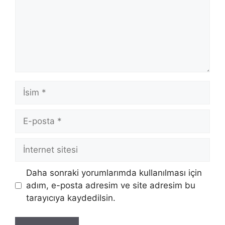
İsim
E-
posta
İnternet
sitesi
Daha sonraki yorumlarımda kullanılması için
adım, e-posta adresim ve site adresim bu
tarayıcıya kaydedilsin.