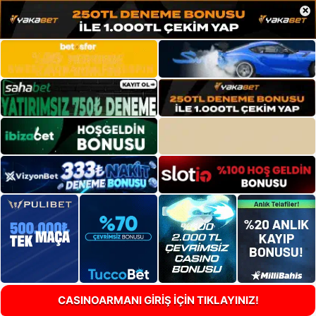
×
CASINOARMANI GİRİŞ İÇİN TIKLAYINIZ!