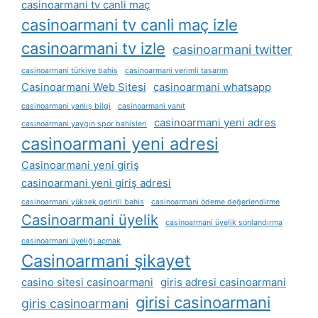
casinoarmani tv canli maç
casinoarmani tv canli maç izle
casinoarmani tv izle
casinoarmani twitter
casinoarmani türkiye bahis
casinoarmani verimli tasarım
Casinoarmani Web Sitesi
casinoarmani whatsapp
casinoarmani yanlış bilgi
casinoarmani yanıt
casinoarmani yeni adres
casinoarmani yaygın spor bahisleri
casinoarmani yeni adresi
Casinoarmani yeni giriş
casinoarmani yeni giriş adresi
casinoarmani yüksek getirili bahis
casinoarmani ödeme değerlendirme
Casinoarmani üyelik
casinoarmani üyelik sonlandırma
casinoarmani üyeliği açmak
Casinoarmani şikayet
casino sitesi casinoarmani
giris adresi casinoarmani
girisi casinoarmani
giris casinoarmani