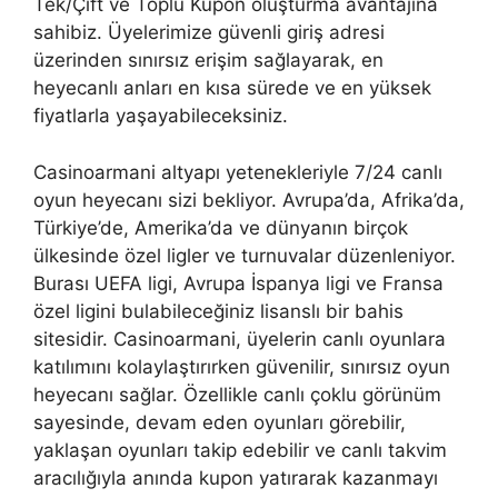
Tek/Çift ve Toplu Kupon oluşturma avantajına
sahibiz. Üyelerimize güvenli giriş adresi
üzerinden sınırsız erişim sağlayarak, en
heyecanlı anları en kısa sürede ve en yüksek
fiyatlarla yaşayabileceksiniz.
Casinoarmani altyapı yetenekleriyle 7/24 canlı
oyun heyecanı sizi bekliyor. Avrupa’da, Afrika’da,
Türkiye’de, Amerika’da ve dünyanın birçok
ülkesinde özel ligler ve turnuvalar düzenleniyor.
Burası UEFA ligi, Avrupa İspanya ligi ve Fransa
özel ligini bulabileceğiniz lisanslı bir bahis
sitesidir. Casinoarmani, üyelerin canlı oyunlara
katılımını kolaylaştırırken güvenilir, sınırsız oyun
heyecanı sağlar. Özellikle canlı çoklu görünüm
sayesinde, devam eden oyunları görebilir,
yaklaşan oyunları takip edebilir ve canlı takvim
aracılığıyla anında kupon yatırarak kazanmayı