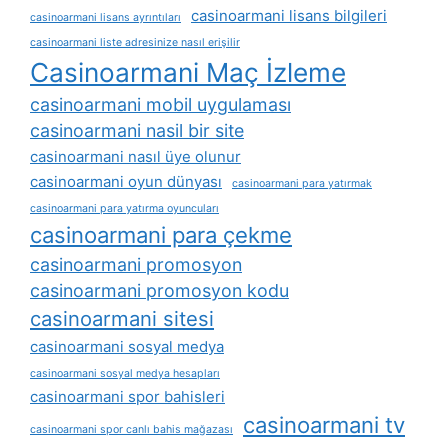
casinoarmani lisans bilgileri
casinoarmani lisans ayrıntıları
casinoarmani liste adresinize nasıl erişilir
Casinoarmani Maç İzleme
casinoarmani mobil uygulaması
casinoarmani nasil bir site
casinoarmani nasıl üye olunur
casinoarmani oyun dünyası
casinoarmani para yatırmak
casinoarmani para yatırma oyuncuları
casinoarmani para çekme
casinoarmani promosyon
casinoarmani promosyon kodu
casinoarmani sitesi
casinoarmani sosyal medya
casinoarmani sosyal medya hesapları
casinoarmani spor bahisleri
casinoarmani tv
casinoarmani spor canlı bahis mağazası