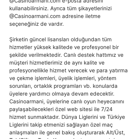
@Casinoarmani.com e-posta adresini
kullanabilirsiniz. Ayrıca tüm şikayetlerinizi
@Casinoarmani.com adresine iletme
seçeneğiniz de vardır.
Şirketin güncel lisansları olduğundan tüm
hizmetler yüksek kalitede ve profesyonel bir
şekilde verilmektedir. Canlı destek hattımız ve
müşteri hizmetlerimiz de aynı kalite ve
profesyonellikle hizmet verecek ve para yatırma
ve çekme işlemleri, üyelik işlemleri, yöntem
sorunları, ortaklık programları vb. konularda
üyelere yardımcı olmaya devam edecektir.
Casinoarmani, üyelerine canlı oyun heyecanını
paylaşabilecekleri özel web sitesi ile 7/24
hizmet sunmaktadır. Dünya Liglerini ve Türkiye
Liglerini takip etmenizi sağlayan özel maç
anlaşmaları ile genel bakış oluşturarak Alt/Üst,