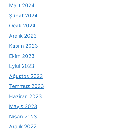
Mart 2024
Şubat 2024
Ocak 2024
Aralık 2023
Kasım 2023
Ekim 2023
Eylül 2023
Ağustos 2023
Temmuz 2023
Haziran 2023
Mayıs 2023
Nisan 2023
Aralık 2022