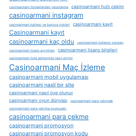
casinoarmani hızlı çekim
casinoarmani hizmetlerden yararlanma
casinoarmani instagram
casinoarmani kayit
casinoarmani kalitesi ve başlıca riskleri
Casinoarmani kayıt
casinoarmani kaç oldu
casinoarmani kullanıcı soruları
casinoarmani lisans bilgileri
casinoarmani lisans ayrıntıları
casinoarmani liste adresinize nasıl erişilir
Casinoarmani Maç İzleme
casinoarmani mobil uygulaması
casinoarmani nasil bir site
casinoarmani nasıl üye olunur
casinoarmani oyun dünyası
casinoarmani para yatırmak
casinoarmani para yatırma oyuncuları
casinoarmani para çekme
casinoarmani promosyon
casinoarmani promosyon kodu