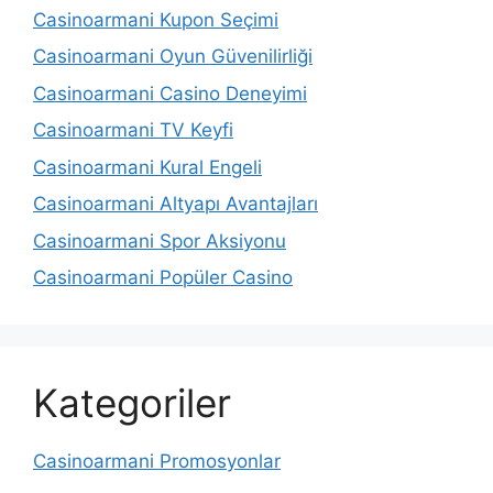
Casinoarmani Kupon Seçimi
Casinoarmani Oyun Güvenilirliği
Casinoarmani Casino Deneyimi
Casinoarmani TV Keyfi
Casinoarmani Kural Engeli
Casinoarmani Altyapı Avantajları
Casinoarmani Spor Aksiyonu
Casinoarmani Popüler Casino
Kategoriler
Casinoarmani Promosyonlar