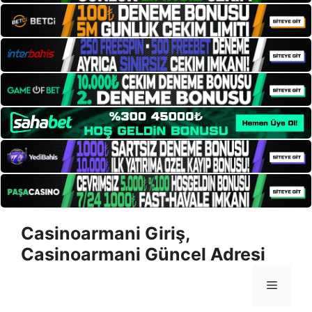
İçeriğe
Casinoarmani Giriş,
atla
Casinoarmani Güncel Adresi
Menü