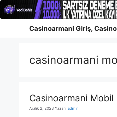
İçeriğe
Casinoarmani Giriş, Casin
atla
casinoarmani mobi
Casinoarmani Mobil İ
Aralık 2, 2023
Yazarı:
admin