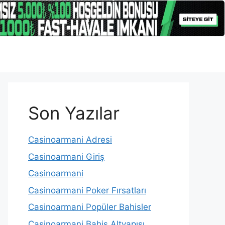
Son Yazılar
Casinoarmani Adresi
Casinoarmani Giriş
Casinoarmani
Casinoarmani Poker Fırsatları
Casinoarmani Popüler Bahisler
Casinoarmani Bahis Altyapısı