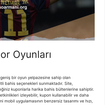
or Oyunları
 geniş bir oyun yelpazesine sahip olan
tli bahis seçenekleri sunmaktadır. Site,
iniz kuponlarla harika bahis bültenlerine sahiptir.
etkinlikleri izleyebilir, kupon kullanabilir ve daha
ni mobil uygulamasının benzersiz tasarımı ve hızı,