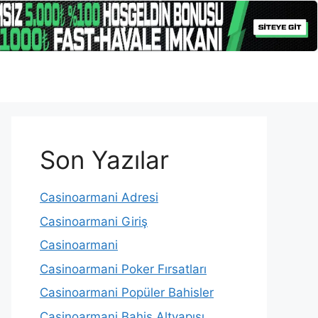
Son Yazılar
Casinoarmani Adresi
Casinoarmani Giriş
Casinoarmani
Casinoarmani Poker Fırsatları
Casinoarmani Popüler Bahisler
Casinoarmani Bahis Altyapısı