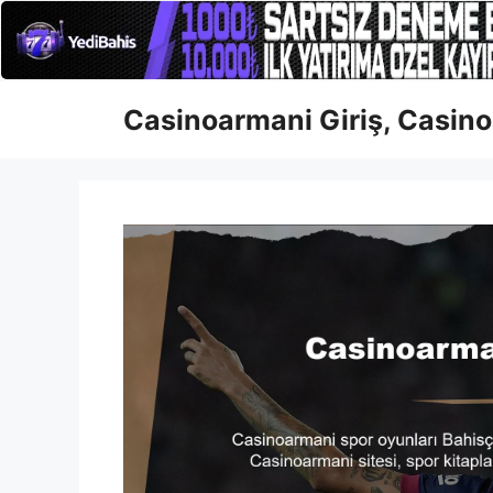
İçeriğe
Casinoarmani Giriş, Casin
atla