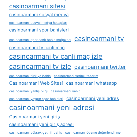
casinoarmani sitesi
casinoarmani sosyal medya
casinoarmani sosyal medya hesapları
casinoarmani spor bahisleri
casinoarmani tv
casinoarmani spor canlı bahis mağazası
casinoarmani tv canli maç
casinoarmani tv canli maç izle
casinoarmani tv izle
casinoarmani twitter
casinoarmani türkiye bahis
casinoarmani verimli tasarım
Casinoarmani Web Sitesi
casinoarmani whatsapp
casinoarmani yanlış bilgi
casinoarmani yanıt
casinoarmani yeni adres
casinoarmani yaygın spor bahisleri
casinoarmani yeni adresi
Casinoarmani yeni giriş
casinoarmani yeni giriş adresi
casinoarmani yüksek getirili bahis
casinoarmani ödeme değerlendirme