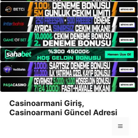
İçeriğe
Casinoarmani Giriş,
atla
Casinoarmani Güncel Adresi
Menü