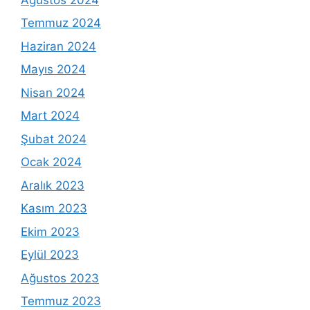
Temmuz 2024
Haziran 2024
Mayıs 2024
Nisan 2024
Mart 2024
Şubat 2024
Ocak 2024
Aralık 2023
Kasım 2023
Ekim 2023
Eylül 2023
Ağustos 2023
Temmuz 2023