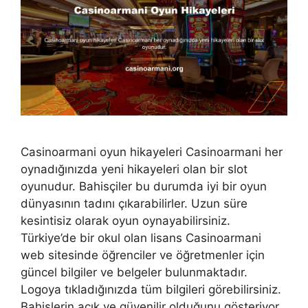
Casinoarmani oyun hikayeleri Casinoarmani her
oynadığınızda yeni hikayeleri olan bir slot
oyunudur. Bahisçiler bu durumda iyi bir oyun
dünyasının tadını çıkarabilirler. Uzun süre
kesintisiz olarak oyun oynayabilirsiniz.
Türkiye’de bir okul olan lisans Casinoarmani
web sitesinde öğrenciler ve öğretmenler için
güncel bilgiler ve belgeler bulunmaktadır.
Logoya tıkladığınızda tüm bilgileri görebilirsiniz.
Bahislerin açık ve güvenilir olduğunu gösteriyor.