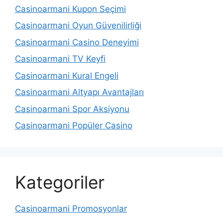
Casinoarmani Kupon Seçimi
Casinoarmani Oyun Güvenilirliği
Casinoarmani Casino Deneyimi
Casinoarmani TV Keyfi
Casinoarmani Kural Engeli
Casinoarmani Altyapı Avantajları
Casinoarmani Spor Aksiyonu
Casinoarmani Popüler Casino
Kategoriler
Casinoarmani Promosyonlar