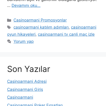
…
Devamını oku…
Kategoriler
Casinoarmani Promosyonlar
Etiketler
casinoarmani katılım adımları
,
casinoarmani
oyun hikayeleri
,
casinoarmani tv canli maç izle
Yorum yap
Son Yazılar
Casinoarmani Adresi
Casinoarmani Giriş
Casinoarmani
Casinoarmani Poker Fırsatları