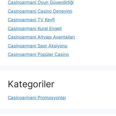
Casinoarmani Oyun Güvenilirliği
Casinoarmani Casino Deneyimi
Casinoarmani TV Keyfi
Casinoarmani Kural Engeli
Casinoarmani Altyapı Avantajları
Casinoarmani Spor Aksiyonu
Casinoarmani Popüler Casino
Kategoriler
Casinoarmani Promosyonlar