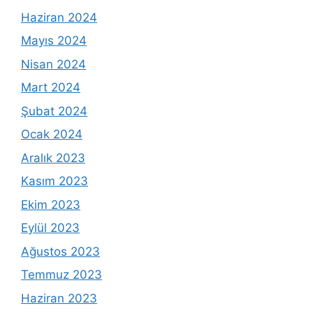
Haziran 2024
Mayıs 2024
Nisan 2024
Mart 2024
Şubat 2024
Ocak 2024
Aralık 2023
Kasım 2023
Ekim 2023
Eylül 2023
Ağustos 2023
Temmuz 2023
Haziran 2023