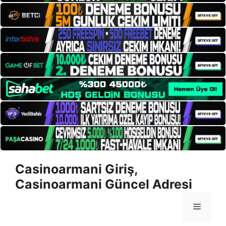
İçeriğe
Casinoarmani Giriş,
atla
Casinoarmani Güncel Adresi
Menü