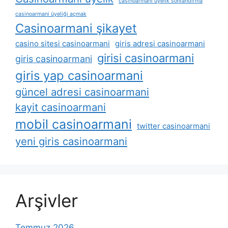
casinoarmani üyelik sonlandırma
casinoarmani üyeliği açmak
Casinoarmani şikayet
casino sitesi casinoarmani
giris adresi casinoarmani
girisi casinoarmani
giris casinoarmani
giris yap casinoarmani
güncel adresi casinoarmani
kayit casinoarmani
mobil casinoarmani
twitter casinoarmani
yeni giris casinoarmani
Arşivler
Temmuz 2026