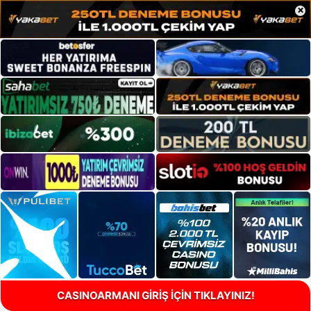
×
CASINOARMANI GİRİŞ İÇİN TIKLAYINIZ!