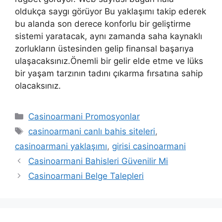
oldukça saygı görüyor Bu yaklaşımı takip ederek
bu alanda son derece konforlu bir geliştirme
sistemi yaratacak, aynı zamanda saha kaynaklı
zorlukların üstesinden gelip finansal başarıya
ulaşacaksınız.Önemli bir gelir elde etme ve lüks
bir yaşam tarzının tadını çıkarma fırsatına sahip
olacaksınız.
Kategoriler
Casinoarmani Promosyonlar
Etiketler
casinoarmani canlı bahis siteleri
,
casinoarmani yaklaşımı
,
girisi casinoarmani
Casinoarmani Bahisleri Güvenilir Mi
Casinoarmani Belge Talepleri