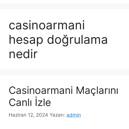
casinoarmani
hesap doğrulama
nedir
Casinoarmani Maçlarını
Canlı İzle
Haziran 12, 2024
Yazarı:
admin