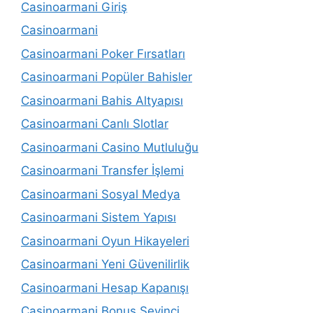
Casinoarmani Giriş
Casinoarmani
Casinoarmani Poker Fırsatları
Casinoarmani Popüler Bahisler
Casinoarmani Bahis Altyapısı
Casinoarmani Canlı Slotlar
Casinoarmani Casino Mutluluğu
Casinoarmani Transfer İşlemi
Casinoarmani Sosyal Medya
Casinoarmani Sistem Yapısı
Casinoarmani Oyun Hikayeleri
Casinoarmani Yeni Güvenilirlik
Casinoarmani Hesap Kapanışı
Casinoarmani Bonus Sevinci