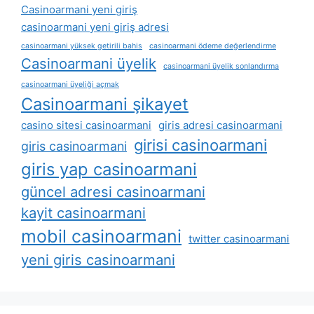
Casinoarmani yeni giriş
casinoarmani yeni giriş adresi
casinoarmani yüksek getirili bahis
casinoarmani ödeme değerlendirme
Casinoarmani üyelik
casinoarmani üyelik sonlandırma
casinoarmani üyeliği açmak
Casinoarmani şikayet
casino sitesi casinoarmani
giris adresi casinoarmani
girisi casinoarmani
giris casinoarmani
giris yap casinoarmani
güncel adresi casinoarmani
kayit casinoarmani
mobil casinoarmani
twitter casinoarmani
yeni giris casinoarmani