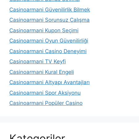
Casinoarmani Güvenilirlik Bilmek
Casinoarmani Sorunsuz Çalışma
Casinoarmani Kupon Seçimi
Casinoarmani Oyun Güvenilirliği
Casinoarmani Casino Deneyimi
Casinoarmani TV Keyfi
Casinoarmani Kural Engeli
Casinoarmani Altyapı Avantajları
Casinoarmani Spor Aksiyonu
Casinoarmani Popüler Casino
Kategoriler