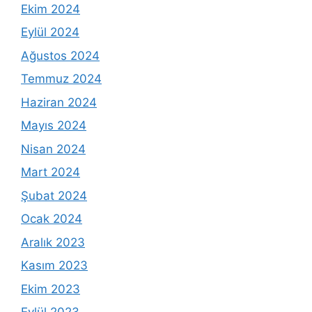
Ekim 2024
Eylül 2024
Ağustos 2024
Temmuz 2024
Haziran 2024
Mayıs 2024
Nisan 2024
Mart 2024
Şubat 2024
Ocak 2024
Aralık 2023
Kasım 2023
Ekim 2023