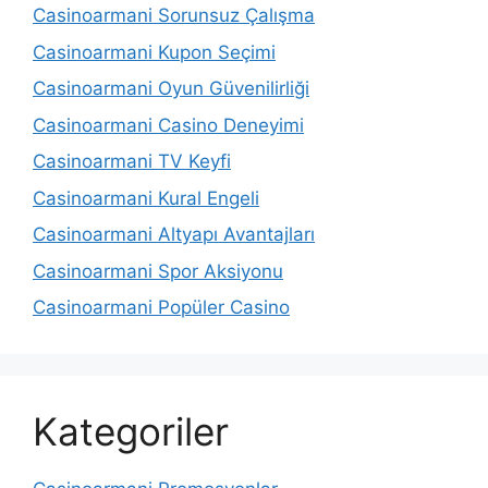
Casinoarmani Sorunsuz Çalışma
Casinoarmani Kupon Seçimi
Casinoarmani Oyun Güvenilirliği
Casinoarmani Casino Deneyimi
Casinoarmani TV Keyfi
Casinoarmani Kural Engeli
Casinoarmani Altyapı Avantajları
Casinoarmani Spor Aksiyonu
Casinoarmani Popüler Casino
Kategoriler