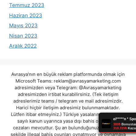
Temmuz 2023
Haziran 2023
Mayıs 2023
Nisan 2023
Aralık 2022
Avrasya'nın en büyük reklam platformunda olmak için
Microsoft Teams:
reklam@avrasyamarketing.com
adresimizden veya Telegram: @Avrasyamarketing
adresimizden irtibat kurabilirsiniz. (Tek iletişim
adreslerimiz teams / telegram ve mail adresimizdir.
Harici hiçbir iletişim adresimiz bulunmamaktadır.
Lütfen itibar etmeyiniz.) Türkiye yasalarına göre 7258
sayılı kanun uyarınca yasa dışı bahis oynamanın
cezaları mevcuttur. Şu an bulunduğunuz site hiç bir
şekilde illegal bahis oyunları oynatmıyor ve oynamaya