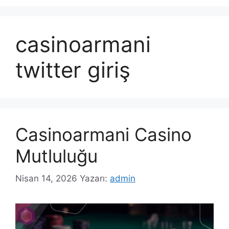
casinoarmani
twitter giriş
Casinoarmani Casino
Mutluluğu
Nisan 14, 2026
Yazarı:
admin