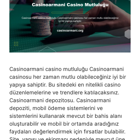
Casinoarmani casino mutluluğu Casinoarmani
casinosu her zaman mutlu olabileceğiniz iyi bir
yapıya sahiptir. Bu sitedeki en nitelikli casino
düzenlemelerine ve trendlere katılacaksınız.
Casinoarmani depozitosu. Casinoarmani
depoziti, mobil ödeme sistemlerini ve
sistemlerini kullanarak mevcut bir bahis alanı
oluşturabilir ve mobil bir ortamda aradığınız
faydaları değerlendirmek için fırsatlar bulabilir.
Site, yapısı ve ekipmanı nedeniyle mevcut üne