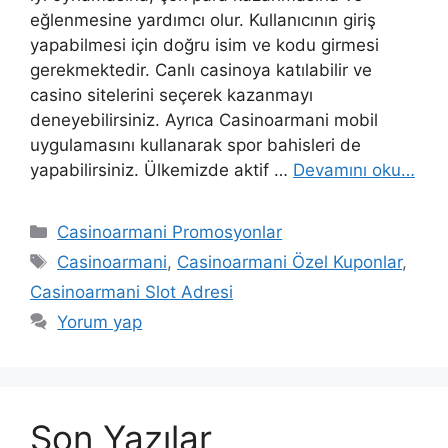
eğlenmesine yardımcı olur. Kullanıcının giriş
yapabilmesi için doğru isim ve kodu girmesi
gerekmektedir. Canlı casinoya katılabilir ve
casino sitelerini seçerek kazanmayı
deneyebilirsiniz. Ayrıca Casinoarmani mobil
uygulamasını kullanarak spor bahisleri de
yapabilirsiniz. Ülkemizde aktif …
Devamını oku…
Kategoriler
Casinoarmani Promosyonlar
Etiketler
Casinoarmani
,
Casinoarmani Özel Kuponlar
,
Casinoarmani Slot Adresi
Yorum yap
Son Yazılar