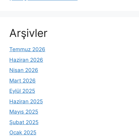
Arşivler
Temmuz 2026
Haziran 2026
Nisan 2026
Mart 2026
Eylül 2025
Haziran 2025
Mayıs 2025
Şubat 2025
Ocak 2025