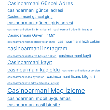
Casinoarmani Güncel Adres
casinoarmani güncel adresi
Casinoarmani güncel giriş
casinoarmani güncel giriş adresi
casinoarmani güvenilir bir şirket mi
casinoarmani güvenilir fırsatlar
Casinoarmani Güvenilir Mi?
casinoarmani hızlı çekim
casinoarmani hizmetlerden yararlanma
casinoarmani instagram
casinoarmani kayit
casinoarmani kalitesi ve başlıca riskleri
Casinoarmani kayıt
casinoarmani kaç oldu
casinoarmani kullanıcı soruları
casinoarmani lisans bilgileri
casinoarmani lisans ayrıntıları
casinoarmani liste adresinize nasıl erişilir
Casinoarmani Maç İzleme
casinoarmani mobil uygulaması
casinoarmani nasil bir site