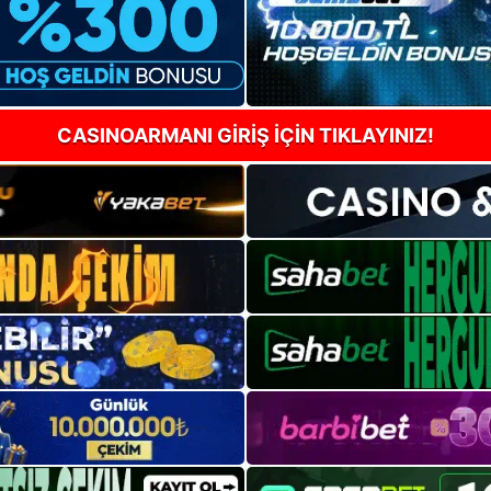
CASINOARMANI GİRİŞ İÇİN TIKLAYINIZ!