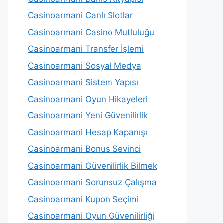
Casinoarmani Canlı Slotlar
Casinoarmani Casino Mutluluğu
Casinoarmani Transfer İşlemi
Casinoarmani Sosyal Medya
Casinoarmani Sistem Yapısı
Casinoarmani Oyun Hikayeleri
Casinoarmani Yeni Güvenilirlik
Casinoarmani Hesap Kapanışı
Casinoarmani Bonus Sevinci
Casinoarmani Güvenilirlik Bilmek
Casinoarmani Sorunsuz Çalışma
Casinoarmani Kupon Seçimi
Casinoarmani Oyun Güvenilirliği