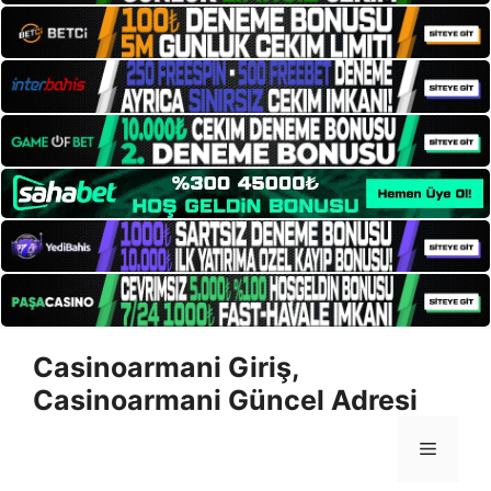
İçeriğe
Casinoarmani Giriş,
atla
Casinoarmani Güncel Adresi
Menü