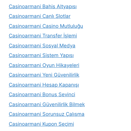
Casinoarmani Bahis Altyapısı
Casinoarmani Canlı Slotlar
Casinoarmani Casino Mutluluğu
Casinoarmani Transfer İşlemi
Casinoarmani Sosyal Medya
Casinoarmani Sistem Yapısı
Casinoarmani Oyun Hikayeleri
Casinoarmani Yeni Güvenilirlik
Casinoarmani Hesap Kapanışı
Casinoarmani Bonus Sevinci
Casinoarmani Güvenilirlik Bilmek
Casinoarmani Sorunsuz Çalışma
Casinoarmani Kupon Seçimi