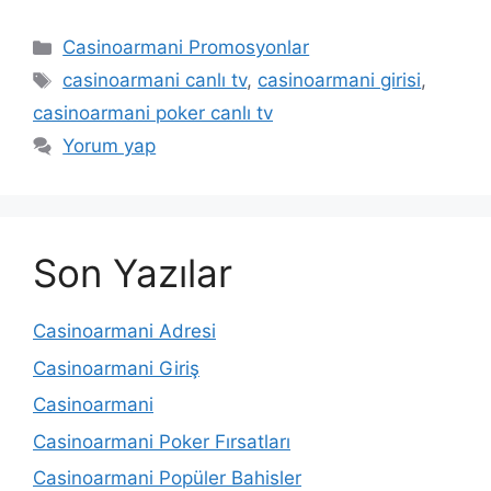
Kategoriler
Casinoarmani Promosyonlar
Etiketler
casinoarmani canlı tv
,
casinoarmani girisi
,
casinoarmani poker canlı tv
Yorum yap
Son Yazılar
Casinoarmani Adresi
Casinoarmani Giriş
Casinoarmani
Casinoarmani Poker Fırsatları
Casinoarmani Popüler Bahisler