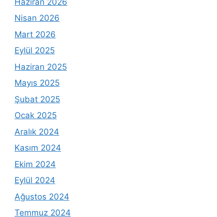
Haziran 2026
Nisan 2026
Mart 2026
Eylül 2025
Haziran 2025
Mayıs 2025
Şubat 2025
Ocak 2025
Aralık 2024
Kasım 2024
Ekim 2024
Eylül 2024
Ağustos 2024
Temmuz 2024