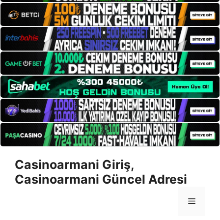
İçeriğe
Casinoarmani Giriş,
atla
Casinoarmani Güncel Adresi
Menü