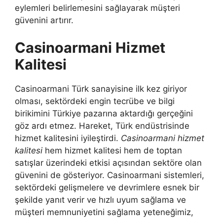
eylemleri belirlemesini sağlayarak müşteri
güvenini artırır.
Casinoarmani Hizmet
Kalitesi
Casinoarmani Türk sanayisine ilk kez giriyor
olması, sektördeki engin tecrübe ve bilgi
birikimini Türkiye pazarına aktardığı gerçeğini
göz ardı etmez. Hareket, Türk endüstrisinde
hizmet kalitesini iyileştirdi.
Casinoarmani hizmet
kalitesi
hem hizmet kalitesi hem de toptan
satışlar üzerindeki etkisi açısından sektöre olan
güvenini de gösteriyor. Casinoarmani sistemleri,
sektördeki gelişmelere ve devrimlere esnek bir
şekilde yanıt verir ve hızlı uyum sağlama ve
müşteri memnuniyetini sağlama yeteneğimiz,