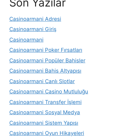
Son Yazılar
Casinoarmani Adresi
Casinoarmani Giriş
Casinoarmani
Casinoarmani Poker Fırsatları
Casinoarmani Popüler Bahisler
Casinoarmani Bahis Altyapısı
Casinoarmani Canlı Slotlar
Casinoarmani Casino Mutluluğu
Casinoarmani Transfer İşlemi
Casinoarmani Sosyal Medya
Casinoarmani Sistem Yapısı
Casinoarmani Oyun Hikayeleri