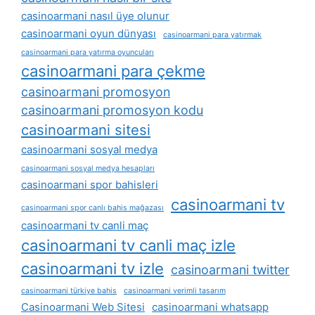
casinoarmani nasıl üye olunur
casinoarmani oyun dünyası
casinoarmani para yatırmak
casinoarmani para yatırma oyuncuları
casinoarmani para çekme
casinoarmani promosyon
casinoarmani promosyon kodu
casinoarmani sitesi
casinoarmani sosyal medya
casinoarmani sosyal medya hesapları
casinoarmani spor bahisleri
casinoarmani tv
casinoarmani spor canlı bahis mağazası
casinoarmani tv canli maç
casinoarmani tv canli maç izle
casinoarmani tv izle
casinoarmani twitter
casinoarmani türkiye bahis
casinoarmani verimli tasarım
Casinoarmani Web Sitesi
casinoarmani whatsapp