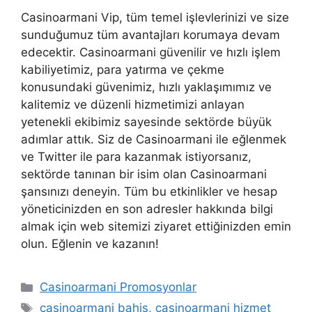
Casinoarmani Vip, tüm temel işlevlerinizi ve size
sunduğumuz tüm avantajları korumaya devam
edecektir. Casinoarmani güvenilir ve hızlı işlem
kabiliyetimiz, para yatırma ve çekme
konusundaki güvenimiz, hızlı yaklaşımımız ve
kalitemiz ve düzenli hizmetimizi anlayan
yetenekli ekibimiz sayesinde sektörde büyük
adımlar attık. Siz de Casinoarmani ile eğlenmek
ve Twitter ile para kazanmak istiyorsanız,
sektörde tanınan bir isim olan Casinoarmani
şansınızı deneyin. Tüm bu etkinlikler ve hesap
yöneticinizden en son adresler hakkında bilgi
almak için web sitemizi ziyaret ettiğinizden emin
olun. Eğlenin ve kazanın!
Kategoriler
Casinoarmani Promosyonlar
Etiketler
casinoarmani bahis
,
casinoarmani hizmet