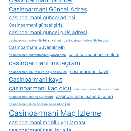
Casinoarmani Güncel Adres
casinoarmani güncel adresi
Casinoarmani güncel giriş
casinoarmani güncel giriş adresi
casinoarmani güvenilir bir şirket mi
casinoarmani güvenilir fırsatlar
Casinoarmani Güvenilir Mi?
casinoarmani hızlı çekim
casinoarmani hizmetlerden yararlanma
casinoarmani instagram
casinoarmani kayit
casinoarmani kalitesi ve başlıca riskleri
Casinoarmani kayıt
casinoarmani kaç oldu
casinoarmani kullanıcı soruları
casinoarmani lisans bilgileri
casinoarmani lisans ayrıntıları
casinoarmani liste adresinize nasıl erişilir
Casinoarmani Maç İzleme
casinoarmani mobil uygulaması
casinoarmani nasil bir site