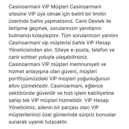
Casinoarmani VIP Müşteri Casinoarmani
sitesine VIP üye olmak için belirli bir limitin
üzerinde bahis yapmalısınız. Canlı Destek ile
iletişime geçmek, sorularınızın yanıtlarını
bulmanızı kolaylaştırır. Tüm sorularınızın yanıtını
Casinoarmani vip müşterisi bahis
VIP Hesap
Yöneticisinden alın. Siteye e-posta, telefon ve
canlı sohbet yoluyla ulaşabilirsiniz.
Casinoarmani VIP müşteri memnuniyeti ve
hizmet anlayışına olan güveni, müşteri
portföyümüzdeki VIP müşteri yoğunluğunun
altını çizmektedir. Casinoarmani, eğlence
sektöründe güvenilir ve hızlı işlem kabiliyetine
sahip tek VIP müşteri hizmetidir. VIP Hesap
Yöneticimiz, ailenin bir parçası olan VIP
müşterilerinizi özel günlerinde sürpriz bonuslar
sunarak uyanık tutacaktır.