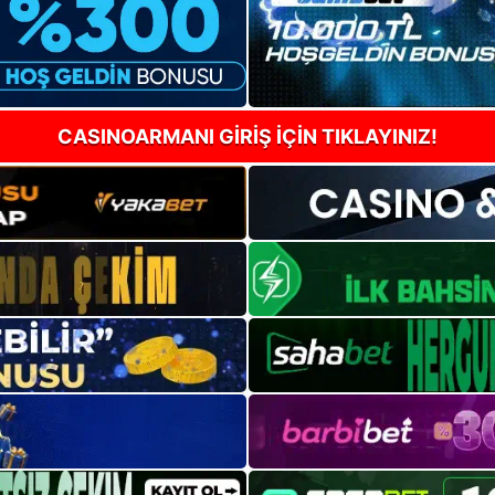
CASINOARMANI GİRİŞ İÇİN TIKLAYINIZ!